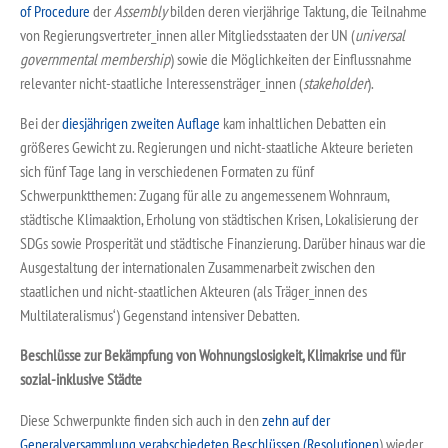
of Procedure
der
Assembly
bilden deren vierjährige Taktung, die Teilnahme
von Regierungsvertreter_innen aller Mitgliedsstaaten der UN (
universal
governmental membership
) sowie die Möglichkeiten der Einflussnahme
relevanter nicht-staatliche Interessensträger_innen (
stakeholder
).
Bei der
diesjährigen zweiten Auflage
kam inhaltlichen Debatten ein
größeres Gewicht zu. Regierungen und nicht-staatliche Akteure berieten
sich fünf Tage lang in verschiedenen Formaten zu fünf
Schwerpunktthemen: Zugang für alle zu angemessenem Wohnraum,
städtische Klimaaktion, Erholung von städtischen Krisen, Lokalisierung der
SDGs sowie Prosperität und städtische Finanzierung. Darüber hinaus war die
Ausgestaltung der internationalen Zusammenarbeit zwischen den
staatlichen und nicht-staatlichen Akteuren (als Träger_innen des
Multilateralismus‘) Gegenstand intensiver Debatten.
Beschlüsse zur Bekämpfung von Wohnungslosigkeit, Klimakrise und für
sozial-inklusive Städte
Diese Schwerpunkte finden sich auch in den
zehn auf der
Generalversammlung verabschiedeten Beschlüssen (Resolutionen
) wieder.