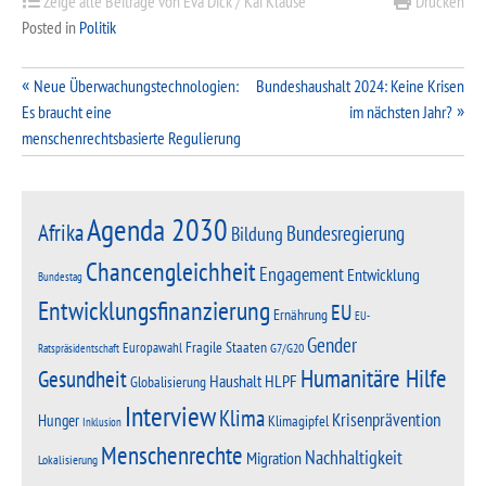
Zeige alle Beiträge von Eva Dick / Kai Klause
Drucken
Posted in
Politik
Beitragsnavigation
Neue Überwachungstechnologien:
Bundeshaushalt 2024: Keine Krisen
Es braucht eine
im nächsten Jahr?
menschenrechtsbasierte Regulierung
Agenda 2030
Afrika
Bundesregierung
Bildung
Chancengleichheit
Engagement
Entwicklung
Bundestag
Entwicklungsfinanzierung
EU
Ernährung
EU-
Gender
Fragile Staaten
Europawahl
G7/G20
Ratspräsidentschaft
Humanitäre Hilfe
Gesundheit
Haushalt
HLPF
Globalisierung
Interview
Klima
Krisenprävention
Hunger
Klimagipfel
Inklusion
Menschenrechte
Nachhaltigkeit
Migration
Lokalisierung