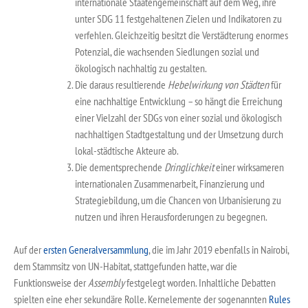
internationale Staatengemeinschaft auf dem Weg, ihre
unter SDG 11 festgehaltenen Zielen und Indikatoren zu
verfehlen. Gleichzeitig besitzt die Verstädterung enormes
Potenzial, die wachsenden Siedlungen sozial und
ökologisch nachhaltig zu gestalten.
Die daraus resultierende
Hebelwirkung von Städten
für
eine nachhaltige Entwicklung – so hängt die Erreichung
einer Vielzahl der SDGs von einer sozial und ökologisch
nachhaltigen Stadtgestaltung und der Umsetzung durch
lokal-städtische Akteure ab.
Die dementsprechende
Dringlichkeit
einer wirksameren
internationalen Zusammenarbeit, Finanzierung und
Strategiebildung, um die Chancen von Urbanisierung zu
nutzen und ihren Herausforderungen zu begegnen.
Auf der
ersten Generalversammlung
, die im Jahr 2019 ebenfalls in Nairobi,
dem Stammsitz von UN-Habitat, stattgefunden hatte, war die
Funktionsweise der
Assembly
festgelegt worden. Inhaltliche Debatten
spielten eine eher sekundäre Rolle. Kernelemente der sogenannten
Rules