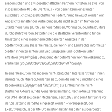
akademischen und zivilgesellschaftlichen Partnern richteten sie zwei von
insgesamt etwa 40 Side Events aus – von denen kaum eines unter
ausschließlich zivilgesellschaftlicher Federführung bewilligt worden war.
Angesichts anhaltender Vertreibungen, die nicht selten im Namen der
‚Stadterneuerung‘ (durch Bau neuer Straßen, Wohngebäude, Infrastruktur)
durchgeführt werden, betonten sie die staatliche Verantwortung für die
Umsetzung eines menschenrechtebasierten Ansatzes in der
Stadtentwicklung. Dieser beinhalte, die Wohn- und Landrechte informeller
Siedler_innen zu achten und Siedlungspläne und -politiken unter
effektiver (
meaningful
) Beteiligung der betroffenen Wohnbevölkerung zu
erarbeiten (
co-production/social production of housing
).
In einer Resolution mit anderen nicht-staatlichen Interessensträger_innen,
darunter auch Misereor, forderten sie zudem die rasche Einrichtung eines
Regelwerkes (
Engagement Mechanism
) zur Einflussnahme nicht-
staatlicher Akteure auf die Generalversammlung. Nach aktueller Planung
von UN-Habitat soll dieser Mechanismus erst 2025 und somit fünf Jahre vor
der Zielsetzung der SDGs eingesetzt werden – vorausgesetzt, der
Exekutivausschuss der UN-Organisation hat ihn bis dahin ausgearbeitet.