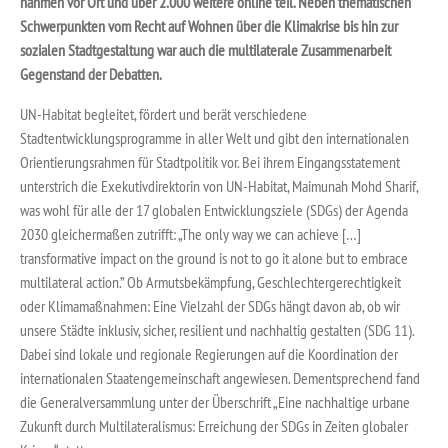
nahmen vor Ort und über 2.000 weitere online teil. Neben thematischen
Schwerpunkten vom Recht auf Wohnen über die Klimakrise bis hin zur
sozialen Stadtgestaltung war auch die multilaterale Zusammenarbeit
Gegenstand der Debatten.
UN-Habitat begleitet, fördert und berät verschiedene
Stadtentwicklungsprogramme in aller Welt und gibt den internationalen
Orientierungsrahmen für Stadtpolitik vor. Bei ihrem Eingangsstatement
unterstrich die Exekutivdirektorin von UN-Habitat, Maimunah Mohd Sharif,
was wohl für alle der 17 globalen Entwicklungsziele (SDGs) der Agenda
2030 gleichermaßen zutrifft: „The only way we can achieve […]
transformative impact on the ground is not to go it alone but to embrace
multilateral action.” Ob Armutsbekämpfung, Geschlechtergerechtigkeit
oder Klimamaßnahmen: Eine Vielzahl der SDGs hängt davon ab, ob wir
unsere Städte inklusiv, sicher, resilient und nachhaltig gestalten (SDG 11).
Dabei sind lokale und regionale Regierungen auf die Koordination der
internationalen Staatengemeinschaft angewiesen. Dementsprechend fand
die Generalversammlung unter der Überschrift „Eine nachhaltige urbane
Zukunft durch Multilateralismus: Erreichung der SDGs in Zeiten globaler