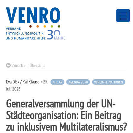
Skip
to
content
Zurück zur Übersicht
Eva Dick / Kai Klause
•
25.
AFRIKA
AGENDA 2030
VEREINTE NATIONEN
Juli 2023
Generalversammlung der UN-
Städteorganisation: Ein Beitrag
zu inklusivem Multilateralismus?