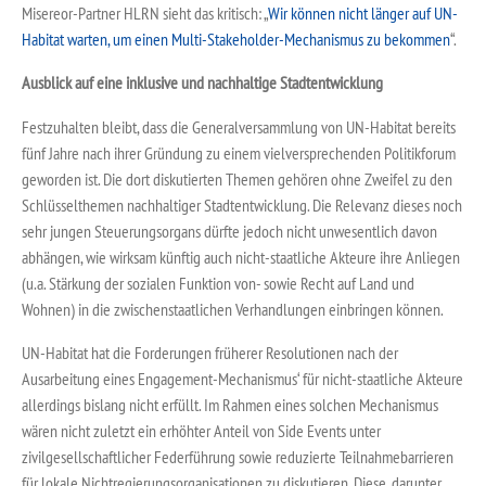
Misereor-Partner HLRN sieht das kritisch: „
Wir
können nicht länger auf UN-
Habitat warten, um einen Multi-Stakeholder-Mechanismus zu bekommen
“.
Ausblick auf eine inklusive und nachhaltige Stadtentwicklung
Festzuhalten bleibt, dass die Generalversammlung von UN-Habitat bereits
fünf Jahre nach ihrer Gründung zu einem vielversprechenden Politikforum
geworden ist. Die dort diskutierten Themen gehören ohne Zweifel zu den
Schlüsselthemen nachhaltiger Stadtentwicklung. Die Relevanz dieses noch
sehr jungen Steuerungsorgans dürfte jedoch nicht unwesentlich davon
abhängen, wie wirksam künftig auch nicht-staatliche Akteure ihre Anliegen
(u.a. Stärkung der sozialen Funktion von- sowie Recht auf Land und
Wohnen) in die zwischenstaatlichen Verhandlungen einbringen können.
UN-Habitat hat die Forderungen früherer Resolutionen nach der
Ausarbeitung eines Engagement-Mechanismus‘ für nicht-staatliche Akteure
allerdings bislang nicht erfüllt. Im Rahmen eines solchen Mechanismus
wären nicht zuletzt ein erhöhter Anteil von Side Events unter
zivilgesellschaftlicher Federführung sowie reduzierte Teilnahmebarrieren
für lokale Nichtregierungsorganisationen zu diskutieren. Diese, darunter