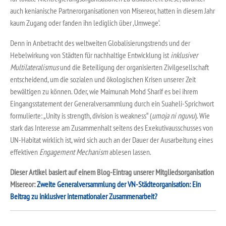
auch kenianische Partnerorganisationen von Misereor, hatten in diesem Jahr
kaum Zugang oder fanden ihn lediglich über ‚Umwege‘.
Denn in Anbetracht des weltweiten Globalisierungstrends und der
Hebelwirkung von Städten für nachhaltige Entwicklung ist
inklusiver
Multilateralismus
und die Beteiligung der organisierten Zivilgesellschaft
entscheidend, um die sozialen und ökologischen Krisen unserer Zeit
bewältigen zu können. Oder, wie Maimunah Mohd Sharif es bei ihrem
Eingangsstatement der Generalversammlung durch ein Suaheli-Sprichwort
formulierte: „Unity is strength, division is weakness“ (
umoja ni nguvu
). Wie
stark das Interesse am Zusammenhalt seitens des Exekutivausschusses von
UN-Habitat wirklich ist, wird sich auch an der Dauer der Ausarbeitung eines
effektiven
Engagement Mechanism
ablesen lassen.
Dieser Artikel basiert auf einem Blog-Eintrag unserer Mitgliedsorganisation
Misereor:
Zweite Generalversammlung der VN-Städteorganisation: Ein
Beitrag zu inklusiver internationaler Zusammenarbeit?