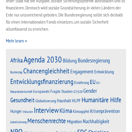
Jeder Staat hat die Aufgabe, soziale Sicherungssysteme aufzubauen und zu
finanzieren. Dennoch wird soziale Grundsicherung in vielen Ländern der
Erde nur unzureichend geboten. Die Bundesregierung sollte sich deshalb
für einen internationalen Fonds einsetzen, um soziale Sicherheit
allumfassend zu erreichen.
Mehr lesen
Agenda 2030
Afrika
Bundesregierung
Bildung
Chancengleichheit
Engagement
Entwicklung
Bundestag
Entwicklungsfinanzierung
EU
Ernährung
EU-
Gender
Fragile Staaten
Europawahl
G7/G20
Ratspräsidentschaft
Humanitäre Hilfe
Gesundheit
Haushalt
HLPF
Globalisierung
Interview
Klima
Krisenprävention
Hunger
Klimagipfel
Inklusion
Menschenrechte
Nachhaltigkeit
Migration
Lokalisierung
NRO