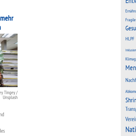
Ent
Ernähr
 mehr
Fragile
n
Gesu
HLPF
Inklusio
Klimag
Men
Nachh
Abkom
y Tingey /
Unsplash
Shri
Trans
und
Verei
Nat
des