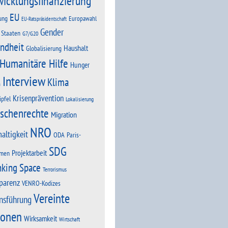
wicklungsfinanzierung
EU
ung
Europawahl
EU-Ratspräsidentschaft
Gender
 Staaten
G7/G20
ndheit
Haushalt
Globalisierung
Humanitäre Hilfe
Hunger
Interview
Klima
n
Krisenprävention
ipfel
Lokalisierung
schenrechte
Migration
NRO
altigkeit
Paris-
ODA
SDG
Projektarbeit
men
nking Space
Terrorismus
parenz
VENRO-Kodizes
Vereinte
nsführung
ionen
Wirksamkeit
Wirtschaft