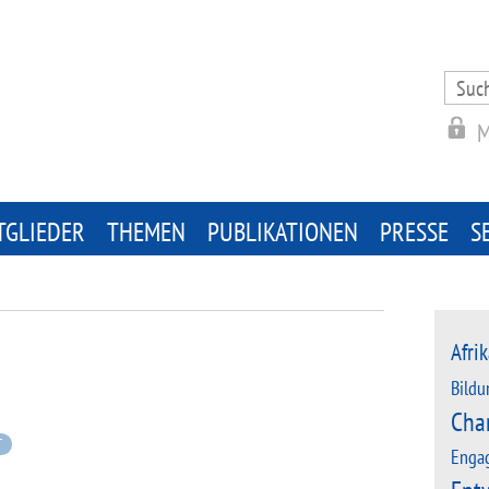
Search
for:
M
TGLIEDER
THEMEN
PUBLIKATIONEN
PRESSE
S
Afrik
Bildu
Cha
T
Enga