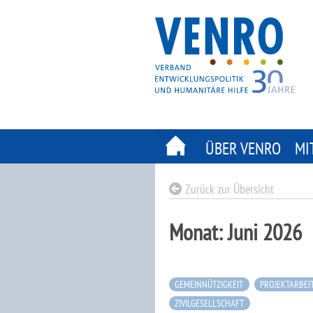
Skip
to
content
ÜBER VENRO
MI
Zurück zur Übersicht
Monat:
Juni 2026
GEMEINNÜTZIGKEIT
PROJEKTARBEI
ZIVILGESELLSCHAFT