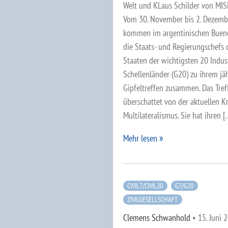
Welt und KLaus Schilder von M
Vom 30. November bis 2. Dezemb
kommen im argentinischen Bueno
die Staats- und Regierungschefs 
Staaten der wichtigsten 20 Indus
Schellenländer (G20) zu ihrem jä
Gipfeltreffen zusammen. Das Tref
überschattet von der aktuellen Kr
Multilateralismus. Sie hat ihren [
Mehr lesen
CIVIL7/CIVIL20
G7/G20
ZIVILGESELLSCHAFT
Clemens Schwanhold
•
15. Juni 