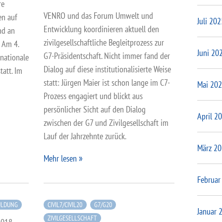
re
VENRO und das Forum Umwelt und
en auf
Juli 202
Entwicklung koordinieren aktuell den
nd an
zivilgesellschaftliche Begleitprozess zur
 Am 4.
Juni 20
G7-Präsidentschaft. Nicht immer fand der
rnationale
Dialog auf diese institutionalisierte Weise
tatt. Im
statt: Jürgen Maier ist schon lange im C7-
Mai 20
Prozess engagiert und blickt aus
persönlicher Sicht auf den Dialog
April 2
zwischen der G7 und Zivilgesellschaft im
Lauf der Jahrzehnte zurück.
März 2
Mehr lesen
Februar
ULDUNG
CIVIL7/CIVIL20
G7/G20
Januar 
ZIVILGESELLSCHAFT