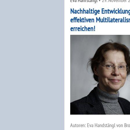
Eva Hanfstängl
•
29. November 
Nachhaltige Entwicklun
effektiven Multilaterali
erreichen!
Autoren: Eva Handstängl von Brot