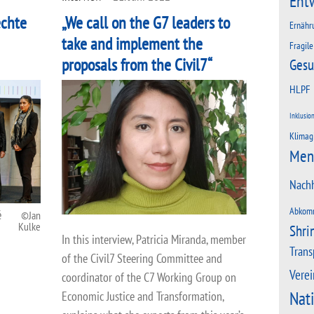
Ent
echte
„We call on the G7 leaders to
Ernähr
take and implement the
Fragile
proposals from the Civil7“
Gesu
HLPF
Inklusio
Klimag
Men
Nachh
Abkom
é
Jan
Kulke
Shri
In this interview, Patricia Miranda, member
Trans
of the Civil7 Steering Committee and
Verei
coordinator of the C7 Working Group on
Nat
Economic Justice and Transformation,