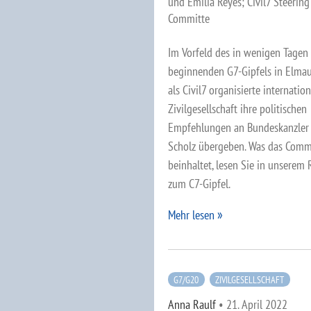
und Emilia Reyes; Civil7 Steering
Committe
Im Vorfeld des in wenigen Tagen
beginnenden G7-Gipfels in Elmau
als Civil7 organisierte internatio
Zivilgesellschaft ihre politischen
Empfehlungen an Bundeskanzler 
Scholz übergeben. Was das Com
beinhaltet, lesen Sie in unserem 
zum C7-Gipfel.
Mehr lesen
G7/G20
ZIVILGESELLSCHAFT
Anna Raulf
•
21. April 2022