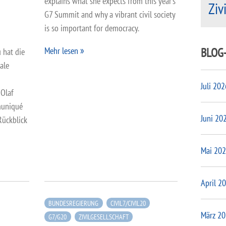
explains what she expects from this year’s
Ziv
G7 Summit and why a vibrant civil society
is so important for democracy.
BLOG
Mehr lesen
 hat die
nale
Juli 202
Olaf
muniqué
Juni 20
Rückblick
Mai 20
April 2
BUNDESREGIERUNG
CIVIL7/CIVIL20
März 2
G7/G20
ZIVILGESELLSCHAFT