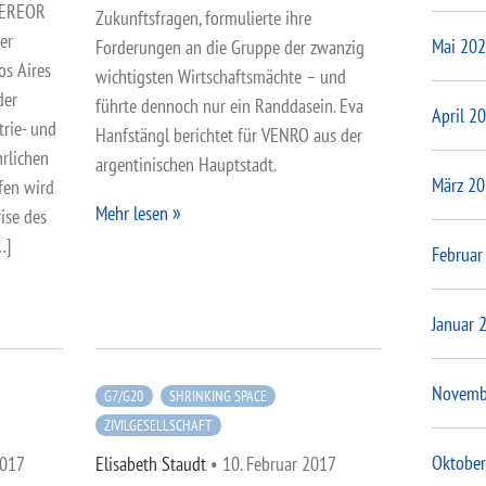
ISEREOR
Zukunftsfragen, formulierte ihre
er
Mai 20
Forderungen an die Gruppe der zwanzig
s Aires
wichtigsten Wirtschaftsmächte – und
der
führte dennoch nur ein Randdasein. Eva
April 2
trie- und
Hanfstängl berichtet für VENRO aus der
hrlichen
argentinischen Hauptstadt.
März 2
fen wird
Mehr lesen
ise des
…]
Februar
Januar 
Novemb
G7/G20
SHRINKING SPACE
ZIVILGESELLSCHAFT
Oktober
2017
Elisabeth Staudt
•
10. Februar 2017