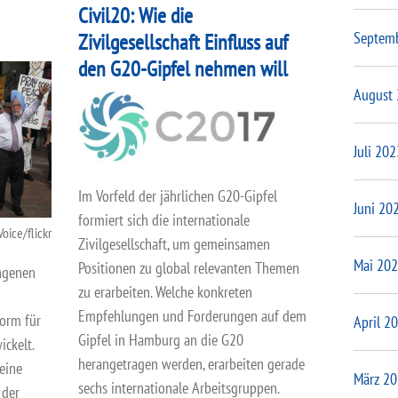
Civil20: Wie die
Septem
Zivilgesellschaft Einfluss auf
den G20-Gipfel nehmen will
August
Juli 202
Im Vorfeld der jährlichen G20-Gipfel
Juni 20
formiert sich die internationale
oice/flickr
Zivilgesellschaft, um gemeinsamen
Mai 20
Positionen zu global relevanten Themen
angenen
zu erarbeiten. Welche konkreten
Empfehlungen und Forderungen auf dem
form für
April 2
Gipfel in Hamburg an die G20
ckelt.
herangetragen werden, erarbeiten gerade
eine
März 2
sechs internationale Arbeitsgruppen.
 der