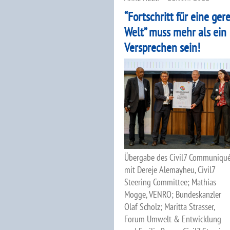
“Fortschritt für eine ger
Welt” muss mehr als ein
Versprechen sein!
Übergabe des Civil7 Communiqu
mit Dereje Alemayheu, Civil7
Steering Committee; Mathias
Mogge, VENRO; Bundeskanzler
Olaf Scholz; Maritta Strasser,
Forum Umwelt & Entwicklung