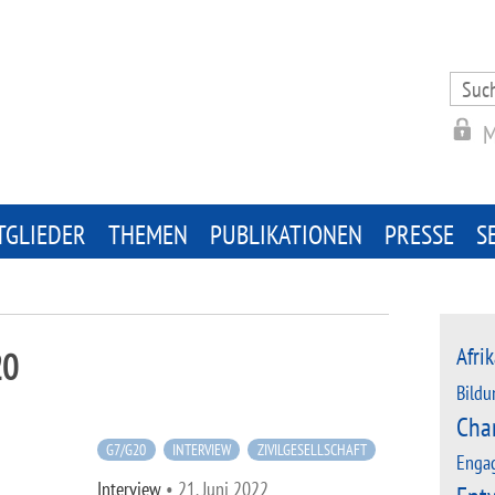
Search
for:
M
TGLIEDER
THEMEN
PUBLIKATIONEN
PRESSE
S
Afrik
20
Bildu
Cha
G7/G20
INTERVIEW
ZIVILGESELLSCHAFT
Enga
Interview
•
21. Juni 2022