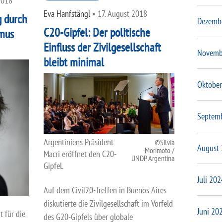
2018
Eva Hanfstängl
•
17. August 2018
g durch
Dezemb
C20-Gipfel: Der politische
smus
Einfluss der Zivilgesellschaft
Novemb
bleibt minimal
Oktober
Septem
Argentiniens Präsident
Silvia
August
Morimoto /
Macri eröffnet den C20-
UNDP Argentina
Gipfel.
Juli 202
Auf dem Civil20-Treffen in Buenos Aires
diskutierte die Zivilgesellschaft im Vorfeld
Juni 20
 für die
des G20-Gipfels über globale