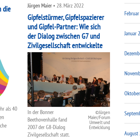
Jürgen Maier
•
28. März 2022
n die
Februar
Gipfelstürmer, Gipfelspazierer
und Gipfel-Partner: Wie sich
Januar 
der Dialog zwischen G7 und
Zivilgesellschaft entwickelte
Dezemb
Novemb
Oktober
hr als 40
In der Bonner
Jürgen
Septem
en
Maier/Forum
Beethovenhalle fand
Umwelt und
sche
2007 der G8-Dialog
Entwicklung
August
Zivilgesellschaft statt.