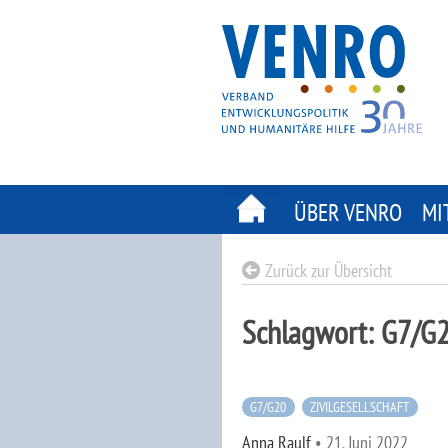
Skip
to
content
ÜBER VENRO
MI
Zurück zur Übersicht
Schlagwort:
G7/G
G7/G20
ZIVILGESELLSCHAFT
Anna Raulf
•
21. Juni 2022