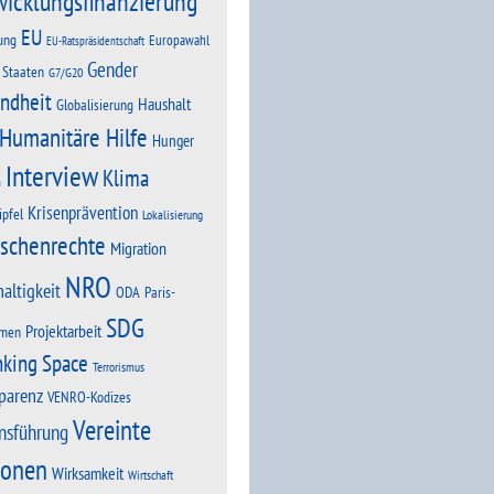
wicklungsfinanzierung
EU
ung
Europawahl
EU-Ratspräsidentschaft
Gender
 Staaten
G7/G20
ndheit
Haushalt
Globalisierung
Humanitäre Hilfe
Hunger
Interview
Klima
n
Krisenprävention
ipfel
Lokalisierung
schenrechte
Migration
NRO
altigkeit
Paris-
ODA
SDG
Projektarbeit
men
nking Space
Terrorismus
parenz
VENRO-Kodizes
Vereinte
nsführung
ionen
Wirksamkeit
Wirtschaft