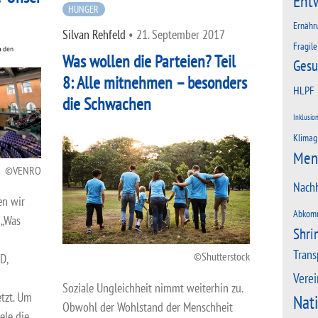
Ent
HUNGER
Ernähr
Silvan Rehfeld
•
21. September 2017
Fragile
Was wollen die Parteien? Teil
Gesu
8: Alle mitnehmen – besonders
HLPF
die Schwachen
Inklusio
Klimag
Men
VENRO
Nachh
en wir
Abkom
 „Was
Shri
Trans
Shutterstock
D,
Verei
Soziale Ungleichheit nimmt weiterhin zu.
tzt. Um
Nat
Obwohl der Wohlstand der Menschheit
ele die