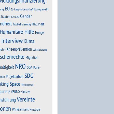
wicklungsfinanzierung
EU
ung
Europawahl
EU-Ratspräsidentschaft
Gender
 Staaten
G7/G20
ndheit
Haushalt
Globalisierung
Humanitäre Hilfe
Hunger
Interview
Klima
n
Krisenprävention
ipfel
Lokalisierung
schenrechte
Migration
NRO
altigkeit
Paris-
ODA
SDG
Projektarbeit
men
nking Space
Terrorismus
parenz
VENRO-Kodizes
Vereinte
nsführung
ionen
Wirksamkeit
Wirtschaft