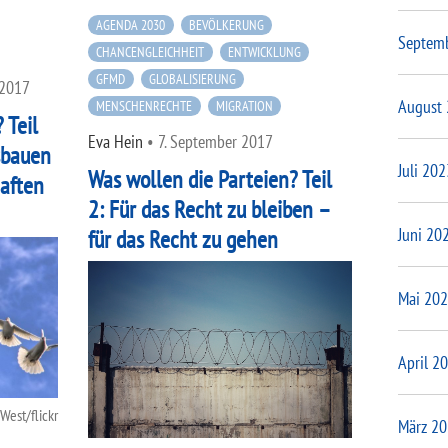
AGENDA 2030
BEVÖLKERUNG
Septem
CHANCENGLEICHHEIT
ENTWICKLUNG
GFMD
GLOBALISIERUNG
 2017
August
MENSCHENRECHTE
MIGRATION
 Teil
Eva Hein
•
7. September 2017
sbauen
Juli 202
Was wollen die Parteien? Teil
haften
2: Für das Recht zu bleiben –
Juni 20
für das Recht zu gehen
Mai 20
April 2
 West/flickr
März 2