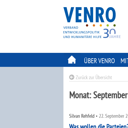
Skip
to
content
ÜBER VENRO
MI
Zurück zur Übersicht
Monat:
September
Silvan Rehfeld
•
22. September 
Was wollen die Parteien