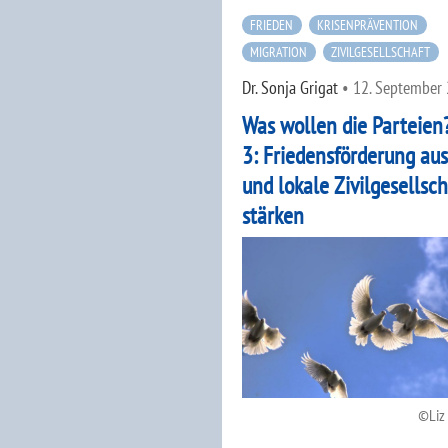
FRIEDEN
KRISENPRÄVENTION
MIGRATION
ZIVILGESELLSCHAFT
Dr. Sonja Grigat
•
12. September
Was wollen die Parteien?
3: Friedensförderung au
und lokale Zivilgesellsc
stärken
Liz