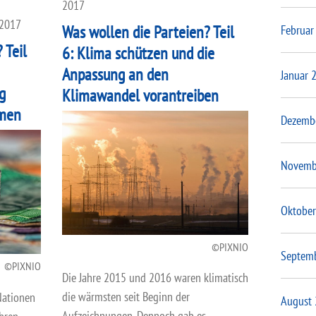
2017
 2017
Was wollen die Parteien? Teil
Februar
 Teil
6: Klima schützen und die
Anpassung an den
Januar 
g
Klimawandel vorantreiben
hmen
Dezemb
Novemb
Oktober
PIXNIO
Septem
PIXNIO
Die Jahre 2015 und 2016 waren klimatisch
die wärmsten seit Beginn der
Nationen
August
Aufzeichnungen. Dennoch gab es