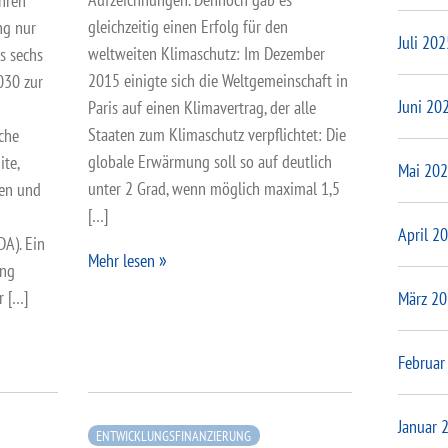
hren
gleichzeitig einen Erfolg für den
ng nur
Juli 202
weltweiten Klimaschutz: Im Dezember
s sechs
2015 einigte sich die Weltgemeinschaft in
2030 zur
Juni 20
Paris auf einen Klimavertrag, der alle
Staaten zum Klimaschutz verpflichtet: Die
iche
globale Erwärmung soll so auf deutlich
ite,
Mai 20
unter 2 Grad, wenn möglich maximal 1,5
nen und
[…]
April 2
A). Ein
Mehr lesen
ung
r […]
März 2
Februar
Januar 
ENTWICKLUNGSFINANZIERUNG