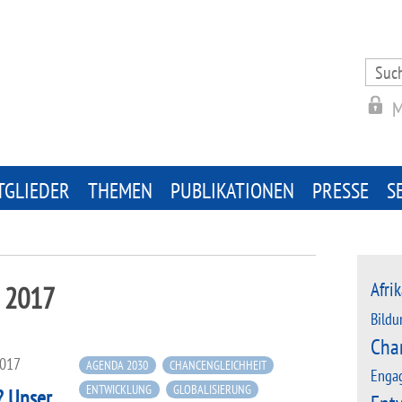
Search
for:
M
TGLIEDER
THEMEN
PUBLIKATIONEN
PRESSE
S
Afrik
 2017
Bildu
Cha
2017
AGENDA 2030
CHANCENGLEICHHEIT
Enga
ENTWICKLUNG
GLOBALISIERUNG
? Unser