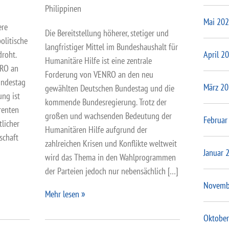
Philippinen
d
Mai 20
ere
Die Bereitstellung höherer, stetiger und
politische
langfristiger Mittel im Bundeshaushalt für
April 2
roht.
Humanitäre Hilfe ist eine zentrale
NRO an
Forderung von VENRO an den neu
undestag
März 2
gewählten Deutschen Bundestag und die
ung ist
kommende Bundesregierung. Trotz der
renten
großen und wachsenden Bedeutung der
Februar
tlicher
Humanitären Hilfe aufgrund der
schaft
zahlreichen Krisen und Konflikte weltweit
Januar 
wird das Thema in den Wahlprogrammen
der Parteien jedoch nur nebensächlich […]
Novemb
Mehr lesen
Oktober