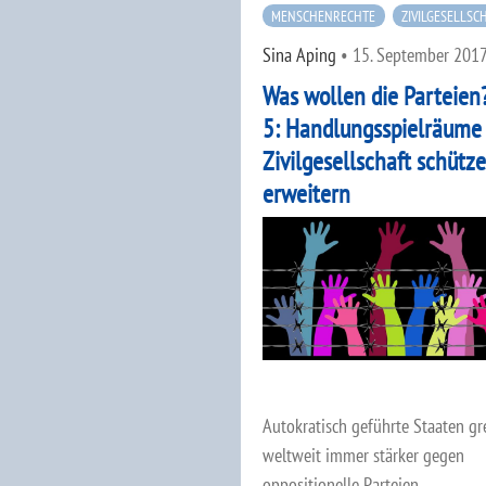
MENSCHENRECHTE
ZIVILGESELLSC
Sina Aping
•
15. September 201
Was wollen die Parteien?
5: Handlungsspielräume
Zivilgesellschaft schütz
erweitern
Autokratisch geführte Staaten gr
weltweit immer stärker gegen
oppositionelle Parteien,