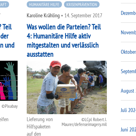
HAFT
HUMANITÄRE HILFE
KRISENPRÄVENTION
Dezemb
7
Karoline Krähling
•
14. September 2017
 Teil
Was wollen die Parteien? Teil
Novemb
 der
4: Humanitäre Hilfe aktiv
en und
mitgestalten und verlässlich
Oktober
ausstatten
Septem
August
Pixabay
Juli 202
Lieferung von
eifen
LCpl Robert J.
Maurer/defenseimagery.mil
Hilfspaketen
Juni 20
auf den