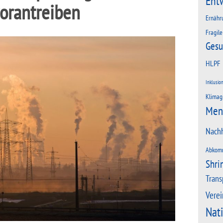
Ent
orantreiben
Ernähr
Fragile
Gesu
HLPF
Inklusio
Klimag
Men
Nachh
Abkom
Shri
Trans
Verei
Nat