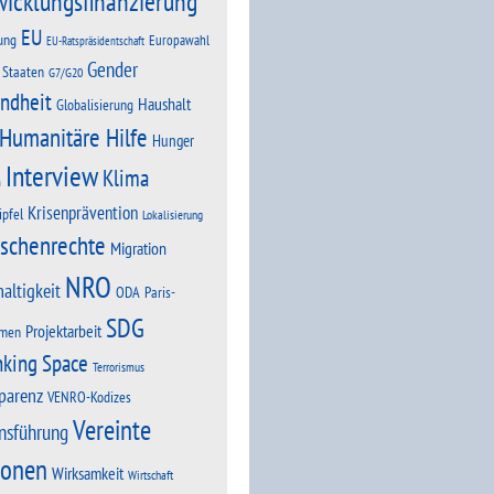
wicklungsfinanzierung
EU
ung
Europawahl
EU-Ratspräsidentschaft
Gender
 Staaten
G7/G20
ndheit
Haushalt
Globalisierung
Humanitäre Hilfe
Hunger
Interview
Klima
n
Krisenprävention
ipfel
Lokalisierung
schenrechte
Migration
NRO
altigkeit
Paris-
ODA
SDG
Projektarbeit
men
nking Space
Terrorismus
parenz
VENRO-Kodizes
Vereinte
nsführung
ionen
Wirksamkeit
Wirtschaft