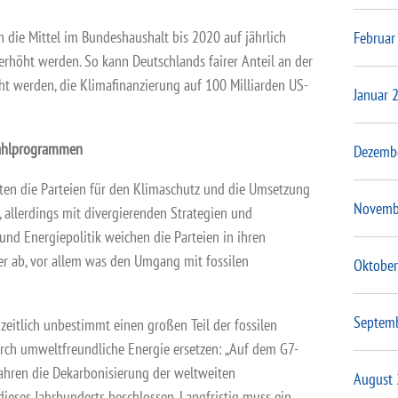
 die Mittel im Bundeshaushalt bis 2020 auf jährlich
Februar
erhöht werden. So kann Deutschlands fairer Anteil an der
cht werden, die Klimafinanzierung auf 100 Milliarden US-
Januar 
Wahlprogrammen
Dezemb
ten die Parteien für den Klimaschutz und die Umsetzung
Novemb
 allerdings mit divergierenden Strategien und
nd Energiepolitik weichen die Parteien in ihren
r ab, vor allem was den Umgang mit fossilen
Oktober
Septem
zeitlich unbestimmt einen großen Teil der fossilen
urch umweltfreundliche Energie ersetzen: „Auf dem G7-
Jahren die Dekarbonisierung der weltweiten
August
eses Jahrhunderts beschlossen. Langfristig muss ein