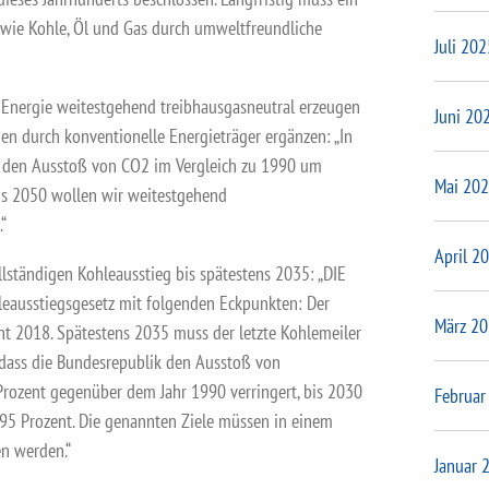
n wie Kohle, Öl und Gas durch umweltfreundliche
Juli 202
0 Energie weitestgehend treibhausgasneutral erzeugen
Juni 20
en durch konventionelle Energieträger ergänzen: „In
0 den Ausstoß von CO2 im Vergleich zu 1990 um
Mai 20
is 2050 wollen wir weitestgehend
“
April 2
lständigen Kohleausstieg bis spätestens 2035: „DIE
leausstiegsgesetz mit folgenden Eckpunkten: Der
März 2
nt 2018. Spätestens 2035 muss der letzte Kohlemeiler
 dass die Bundesrepublik den Ausstoß von
rozent gegenüber dem Jahr 1990 verringert, bis 2030
Februar
5 Prozent. Die genannten Ziele müssen in einem
en werden.“
Januar 