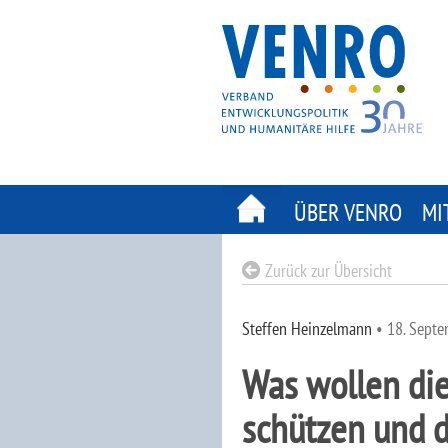
Skip
to
content
ÜBER VENRO
MI
Zurück zur Übersicht
Steffen Heinzelmann
•
18. Sept
Was wollen die
schützen und 