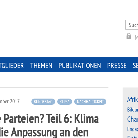
Search
for:
M
TGLIEDER
THEMEN
PUBLIKATIONEN
PRESSE
S
Afrik
ember 2017
BUNDESTAG
KLIMA
NACHHALTIGKEIT
Bildu
 Parteien? Teil 6: Klima
Cha
die Anpassung an den
Enga