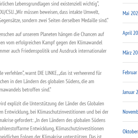
rlichen Lebensgrundlagen sind existenziell wichtig“,
CDU/CSU. „Wir müssen beweisen, dass intakte Umwelt,
Mai 20
gensätze, sondern zwei Seiten derselben Medaille sind.“
April 2
Menschen auf unserem Planeten hängen die Chancen auf
eden vom erfolgreichen Kampf gegen den Klimawandel
 immer auch Friedenspolitik und Ausdruck internationaler
März 2
Februar
e verfehlen“, warnt DIE LINKE, „das ist verheerend für
schen in den Ländern des globalen Südens, die am
mawandels betroffen sind.“
Januar 
rd explizit die Unterstützung der Länder des Globalen
n Entwicklung, bei Klimaschutzinvestitionen und bei der
Novemb
makrise gefordert: „In den Ländern des globalen Südens
kohlenstoffarme Entwicklung, Klimaschutzinvestitionen
Oktober
idlichen Folgen der Klimakrise unterstützen. Das ist