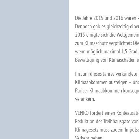
Die Jahre 2015 und 2016 waren k
Dennoch gab es gleichzeitig ein
2015 einigte sich die Weltgemeins
zum Klimaschutz verpflichtet: Di
wenn möglich maximal 1,5 Grad 
Bewältigung von Klimaschäden un
Im Juni dieses Jahres verkündet
Klimaabkommen austeigen – und 
Pariser Klimaabkommen konseque
verankern.
VENRO fordert einen Kohleaussti
Reduktion der Treibhausgase von
Klimagesetz muss zudem Impulse 
Verkehr geben.