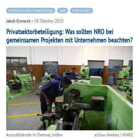
ENTWICKLUNGSFINANZIERUNG
NRO
WIRTSCHAFT
Jakob Kroneck
•
18. Oktober 2019
Privatsektorbeteiligung: Was sollten NRO bei
gemeinsamen Projekten mit Unternehmen beachten?
Auszubildende in Chennai, Indien
Silvan Rehfeld / VENRO