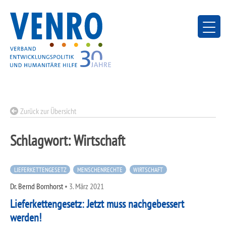
Skip
to
content
Zurück zur Übersicht
Schlagwort:
Wirtschaft
LIEFERKETTENGESETZ
MENSCHENRECHTE
WIRTSCHAFT
Dr. Bernd Bornhorst
•
3. März 2021
Lieferkettengesetz: Jetzt muss nachgebessert
werden!