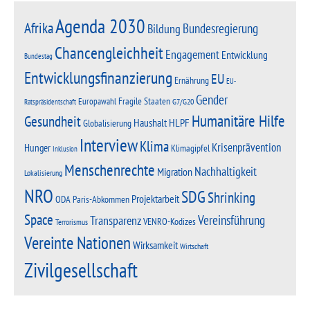
Agenda 2030
Afrika
Bundesregierung
Bildung
Chancengleichheit
Engagement
Entwicklung
Bundestag
Entwicklungsfinanzierung
EU
Ernährung
EU-
Gender
Fragile Staaten
Europawahl
G7/G20
Ratspräsidentschaft
Humanitäre Hilfe
Gesundheit
Haushalt
HLPF
Globalisierung
Interview
Klima
Krisenprävention
Hunger
Klimagipfel
Inklusion
Menschenrechte
Nachhaltigkeit
Migration
Lokalisierung
NRO
SDG
Shrinking
Projektarbeit
Paris-Abkommen
ODA
Space
Vereinsführung
Transparenz
VENRO-Kodizes
Terrorismus
Vereinte Nationen
Wirksamkeit
Wirtschaft
Zivilgesellschaft