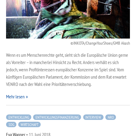
INKOTA/ChangeYourShoes/GMB Akash
Wenn es um Menschenrechte geht, sieht sich die Europäische Union gerne
als Vorreiter – in mancherlei Hinsicht zu Recht. Anders verhält es sich
jedoch, wenn Profitinteressen europäischer Konzerne im Spiel sind. Vom
künftigen Europäischen Parlament, der Kommission und dem Rat erwartet
VENRO nach der Wahl eine Prioritätenverschiebung.
Mehr lesen
ENTWICKLUNG
ENTWICKLUNGSFINANZIERUNG
INTERVIEW
NRO
SDG
WIRTSCHAFT
Eva Wagner
•
11. Juni 2018