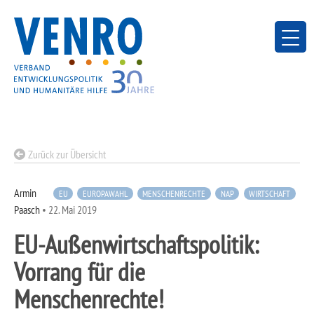
Skip
to
content
Zurück zur Übersicht
Armin
EU
EUROPAWAHL
MENSCHENRECHTE
NAP
WIRTSCHAFT
Paasch
•
22. Mai 2019
EU-Außenwirtschaftspolitik:
Vorrang für die
Menschenrechte!