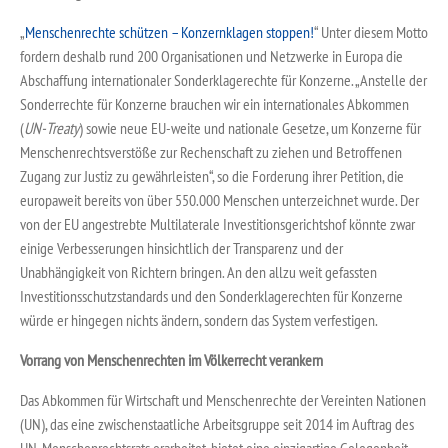
„
Menschenrechte schützen – Konzernklagen stoppen!
“ Unter diesem Motto
fordern deshalb rund 200 Organisationen und Netzwerke in Europa die
Abschaffung internationaler Sonderklagerechte für Konzerne. „Anstelle der
Sonderrechte für Konzerne brauchen wir ein internationales Abkommen
(
UN-Treaty
) sowie neue EU-weite und nationale Gesetze, um Konzerne für
Menschenrechtsverstöße zur Rechenschaft zu ziehen und Betroffenen
Zugang zur Justiz zu gewährleisten“, so die Forderung ihrer Petition, die
europaweit bereits von über 550.000 Menschen unterzeichnet wurde. Der
von der EU angestrebte Multilaterale Investitionsgerichtshof könnte zwar
einige Verbesserungen hinsichtlich der Transparenz und der
Unabhängigkeit von Richtern bringen. An den allzu weit gefassten
Investitionsschutzstandards und den Sonderklagerechten für Konzerne
würde er hingegen nichts ändern, sondern das System verfestigen.
Vorrang von Menschenrechten im Völkerrecht verankern
Das Abkommen für Wirtschaft und Menschenrechte der Vereinten Nationen
(UN), das eine zwischenstaatliche Arbeitsgruppe seit 2014 im Auftrag des