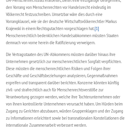
UN-Menschenrechtsrats erarbeitet, bietet eine einzigartige Gelegenheit,
den Vorrang von Menschenrechten vor Handelsrecht eindeutig im
Völkerrecht festzuschreiben. Umsetzbar wäre dies durch eine
Vorrangklausel, wie sie der deutsche Wirtschaftsvölkerrechtler Markus
Krajewski in einem Rechtsgutachten vorgeschlagen hat.
[1]
Menschenrechtlich bedenklichen Handelsabkommen müssten Staaten
demnach von vorne herein die Ratifizierung verweigern.
Die Vertragsstaaten des UN-Abkommens müssten darüber hinaus ihre
Unternehmen gesetzlich zur menschenrechtlichen Sorgfalt verpflichten.
Diese müssten die menschenrechtlichen Risiken und Folgen ihrer
Geschäfte und Geschäftsbeziehungen analysieren, Gegenmaßnahmen
ergreifen und transparent darüber berichten. Konzerne könnten künftig
zivil- und strafrechtlich auch für Menschenrechtsverstöße zur
Verantwortung gezogen werden, welche ihre Tochterunternehmen oder
von ihnen kontrollierte Unternehmen verursacht haben. Um Hürden beim
Zugang zu Gerichten abzubauen, würden Gruppenklagen und der Zugang
zu Informationen erleichtert sowie bei transnationalen Konstellationen die
internationale Zusammenarbeit verbessert werden.