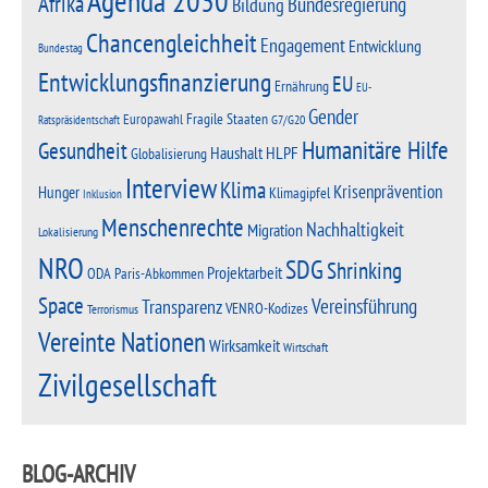
Agenda 2030
Afrika
Bundesregierung
Bildung
Chancengleichheit
Engagement
Entwicklung
Bundestag
Entwicklungsfinanzierung
EU
Ernährung
EU-
Gender
Fragile Staaten
Europawahl
G7/G20
Ratspräsidentschaft
Humanitäre Hilfe
Gesundheit
Haushalt
HLPF
Globalisierung
Interview
Klima
Krisenprävention
Hunger
Klimagipfel
Inklusion
Menschenrechte
Nachhaltigkeit
Migration
Lokalisierung
NRO
SDG
Shrinking
Projektarbeit
Paris-Abkommen
ODA
Space
Vereinsführung
Transparenz
VENRO-Kodizes
Terrorismus
Vereinte Nationen
Wirksamkeit
Wirtschaft
Zivilgesellschaft
BLOG-ARCHIV