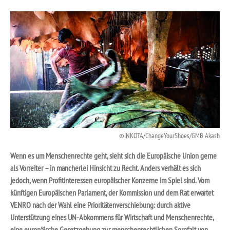
INKOTA/ChangeYourShoes/GMB Akash
Wenn es um Menschenrechte geht, sieht sich die Europäische Union gerne
als Vorreiter – in mancherlei Hinsicht zu Recht. Anders verhält es sich
jedoch, wenn Profitinteressen europäischer Konzerne im Spiel sind. Vom
künftigen Europäischen Parlament, der Kommission und dem Rat erwartet
VENRO nach der Wahl eine Prioritätenverschiebung: durch aktive
Unterstützung eines UN-Abkommens für Wirtschaft und Menschenrechte,
eine europäische Gesetzgebung zur menschenrechtlichen Sorgfalt von