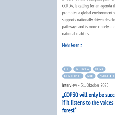
CCRDA, is calling for an agenda t
promotes a global environment 
supports nationally driven deve
pathways and is more closely ali
national realities.
Mehr lesen
COP
INTERVIEW
KLIMA
KLIMAGIPFEL
NRO
ZIVILGESEL
Interview
•
31. Oktober 2025
„COP30 will only be succ
if it listens to the voices
forest“