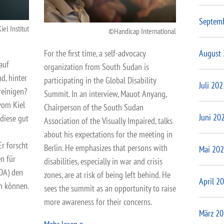
Septem
iel Institut
Handicap International
For the first time, a self-advocacy
August
auf
organization from South Sudan is
d, hinter
participating in the Global Disability
Juli 202
einigen?
Summit. In an interview, Mauot Anyang,
 vom Kiel
Chairperson of the South Sudan
Juni 20
 diese gut
Association of the Visually Impaired, talks
about his expectations for the meeting in
Er forscht
Berlin. He emphasizes that persons with
Mai 20
n für
disabilities, especially in war and crisis
DA) den
zones, are at risk of being left behind. He
April 2
en können.
sees the summit as an opportunity to raise
more awareness for their concerns.
März 2