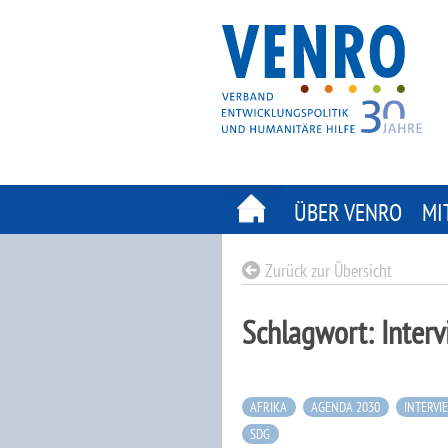
Skip
to
content
ÜBER VENRO
MI
Zurück zur Übersicht
Schlagwort:
Inter
AFRIKA
AGENDA 2030
INTERVI
SDG