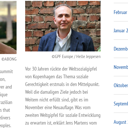
Februar
Januar 
Dezemb
GPF Europe / Helle Jeppesen
ABONG
Novemb
Vor 30 Jahren rückte der Weltsozialgipfel
 summit
von Kopenhagen das Thema soziale
on,
Gerechtigkeit erstmals in den Mittelpunkt.
Oktober
wer and
Weil die damaligen Ziele jedoch bei
rique
Weitem nicht erfüllt sind, gibt es im
razilian
Septem
November eine Neuauflage. Was vom
s that
zweiten Weltgipfel für soziale Entwicklung
livers
August
zu erwarten ist, erklärt Jens Martens vom
eoples.