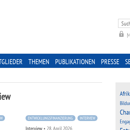
Search
for:
M
TGLIEDER
THEMEN
PUBLIKATIONEN
PRESSE
S
Afrik
view
Bildu
Cha
EW
ENTWICKLUNGSFINANZIERUNG
INTERVIEW
Enga
Interview
•
28. April 2026