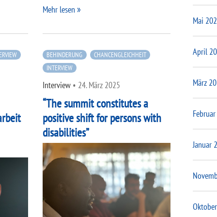
Mehr lesen
Mai 20
April 2
ERVIEW
BEHINDERUNG
CHANCENGLEICHHEIT
INTERVIEW
März 2
Interview
•
24. März 2025
“The summit constitutes a
Februar
rbeit
positive shift for persons with
disabilities”
Januar 
Novemb
Oktober