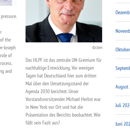
Dezemb
 pressure.
Novemb
or
 of the
 De-Joseph
cbm
Oktober
role of
Das HLPF ist das zentrale UN-Gremium für
rocess.
nachhaltige Entwicklung. Vor wenigen
Septem
ing and
Tagen hat Deutschland hier zum dritten
Mal über den Umsetzungsstand der
August
Agenda 2030 berichtet. Unser
Vorstandsvorsitzender Michael Herbst war
Juli 202
in New York vor Ort und hat die
Präsentation des Berichts beobachtet. Wie
fällt sein Fazit aus?
Juni 20