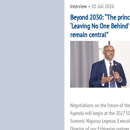
Interview
•
10. Juli 2026
Beyond 2030: “The princi
‘Leaving No One Behind’
remain central”
Negotiations on the future of th
Agenda will begin at the 2027 S
Summit. Nigussu Legesse, Execut
Director of our Ethiopian partne