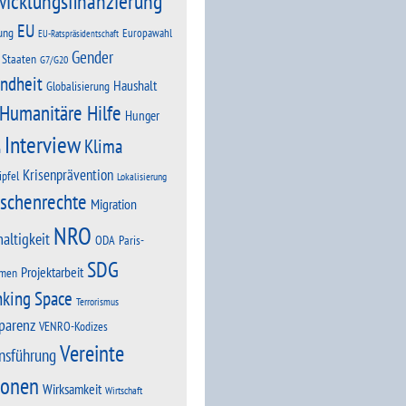
wicklungsfinanzierung
EU
ung
Europawahl
EU-Ratspräsidentschaft
Gender
 Staaten
G7/G20
ndheit
Haushalt
Globalisierung
Humanitäre Hilfe
Hunger
Interview
Klima
n
Krisenprävention
ipfel
Lokalisierung
schenrechte
Migration
NRO
altigkeit
Paris-
ODA
SDG
Projektarbeit
men
nking Space
Terrorismus
parenz
VENRO-Kodizes
Vereinte
nsführung
ionen
Wirksamkeit
Wirtschaft