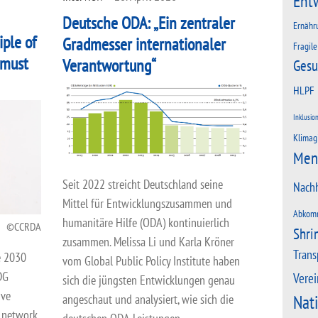
Ent
Deutsche ODA: „Ein zentraler
Ernähr
ple of
Gradmesser internationaler
Fragile
 must
Verantwortung“
Gesu
HLPF
Inklusio
Klimag
Men
Seit 2022 streicht Deutschland seine
Nachh
Mittel für Entwicklungszusammen und
Abkom
humanitäre Hilfe (ODA) kontinuierlich
CCRDA
Shri
zusammen. Melissa Li und Karla Kröner
Trans
e 2030
vom Global Public Policy Institute haben
DG
Verei
sich die jüngsten Entwicklungen genau
ive
Nat
angeschaut und analysiert, wie sich die
r network