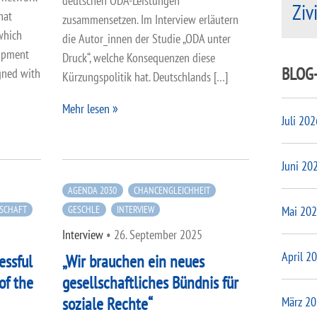
deutschen ODA-Leistungen
Ziv
hat
zusammensetzen. Im Interview erläutern
which
die Autor_innen der Studie „ODA unter
lopment
Druck“, welche Konsequenzen diese
BLOG
gned with
Kürzungspolitik hat. Deutschlands […]
Mehr lesen
Juli 202
Juni 20
AGENDA 2030
CHANCENGLEICHHEIT
Mai 20
LSCHAFT
GESCHLE
INTERVIEW
Interview
•
26. September 2025
April 2
essful
„Wir brauchen ein neues
 of the
gesellschaftliches Bündnis für
soziale Rechte“
März 2