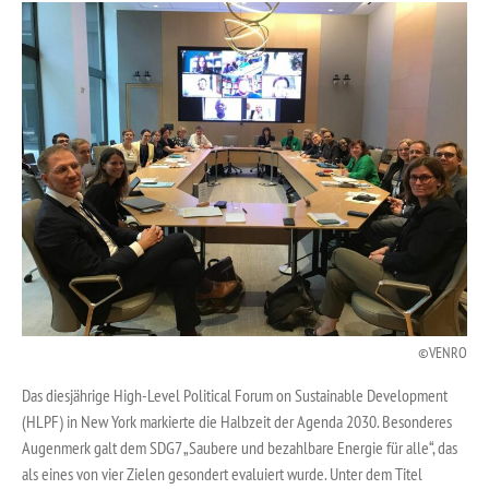
VENRO
Das diesjährige High-Level Political Forum on Sustainable Development
(HLPF) in New York markierte die Halbzeit der Agenda 2030. Besonderes
Augenmerk galt dem SDG7 „Saubere und bezahlbare Energie für alle“, das
als eines von vier Zielen gesondert evaluiert wurde. Unter dem Titel