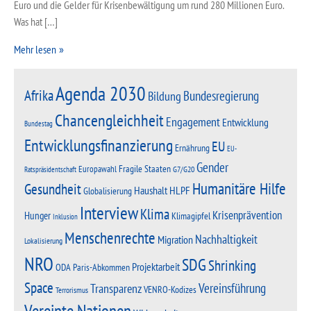
Euro und die Gelder für Krisenbewältigung um rund 280 Millionen Euro.
Was hat […]
Mehr lesen
Agenda 2030
Afrika
Bundesregierung
Bildung
Chancengleichheit
Engagement
Entwicklung
Bundestag
Entwicklungsfinanzierung
EU
Ernährung
EU-
Gender
Fragile Staaten
Europawahl
G7/G20
Ratspräsidentschaft
Humanitäre Hilfe
Gesundheit
Haushalt
HLPF
Globalisierung
Interview
Klima
Krisenprävention
Hunger
Klimagipfel
Inklusion
Menschenrechte
Nachhaltigkeit
Migration
Lokalisierung
NRO
SDG
Shrinking
Projektarbeit
Paris-Abkommen
ODA
Space
Vereinsführung
Transparenz
VENRO-Kodizes
Terrorismus
Vereinte Nationen