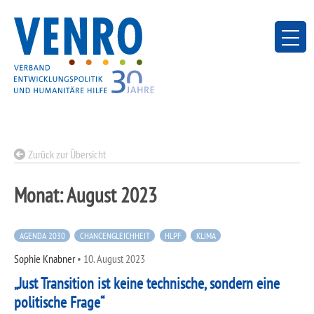
Skip
to
content
Zurück zur Übersicht
Monat:
August 2023
AGENDA 2030
CHANCENGLEICHHEIT
HLPF
KLIMA
Sophie Knabner
•
10. August 2023
„Just Transition ist keine technische, sondern eine
politische Frage“