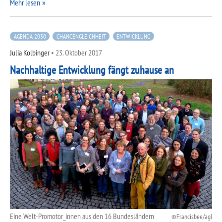
Mehr lesen
AGENDA 2030
CHANCENGLEICHHEIT
ENTWICKLUNG
Julia Kolbinger
•
23. Oktober 2017
Nachhaltige Entwicklung fängt zuhause an
Eine Welt-Promotor_innen aus den 16 Bundesländern
Francisbee/agl