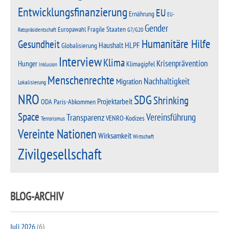
Entwicklungsfinanzierung
EU
Ernährung
EU-
Gender
Fragile Staaten
Europawahl
G7/G20
Ratspräsidentschaft
Humanitäre Hilfe
Gesundheit
Haushalt
HLPF
Globalisierung
Interview
Klima
Krisenprävention
Hunger
Klimagipfel
Inklusion
Menschenrechte
Nachhaltigkeit
Migration
Lokalisierung
NRO
SDG
Shrinking
Projektarbeit
Paris-Abkommen
ODA
Space
Vereinsführung
Transparenz
VENRO-Kodizes
Terrorismus
Vereinte Nationen
Wirksamkeit
Wirtschaft
Zivilgesellschaft
BLOG-ARCHIV
Juli 2026
(6)