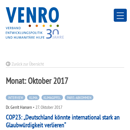
Skip
to
content
Zurück zur Übersicht
Monat:
Oktober 2017
INTERVIEW
KLIMA
KLIMAGIPFEL
PARIS-ABKOMMEN
Dr. Gerrit Hansen
•
27. Oktober 2017
COP23: „Deutschland könnte international stark an
Glaubwürdigkeit verlieren“