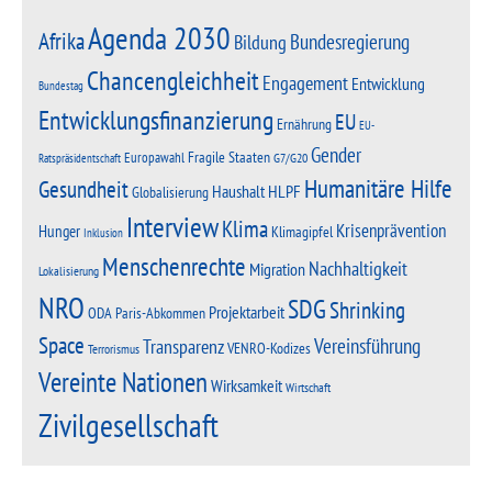
Agenda 2030
Afrika
Bundesregierung
Bildung
Chancengleichheit
Engagement
Entwicklung
Bundestag
Entwicklungsfinanzierung
EU
Ernährung
EU-
Gender
Fragile Staaten
Europawahl
G7/G20
Ratspräsidentschaft
Humanitäre Hilfe
Gesundheit
Haushalt
HLPF
Globalisierung
Interview
Klima
Krisenprävention
Hunger
Klimagipfel
Inklusion
Menschenrechte
Nachhaltigkeit
Migration
Lokalisierung
NRO
SDG
Shrinking
Projektarbeit
Paris-Abkommen
ODA
Space
Vereinsführung
Transparenz
VENRO-Kodizes
Terrorismus
Vereinte Nationen
Wirksamkeit
Wirtschaft
Zivilgesellschaft