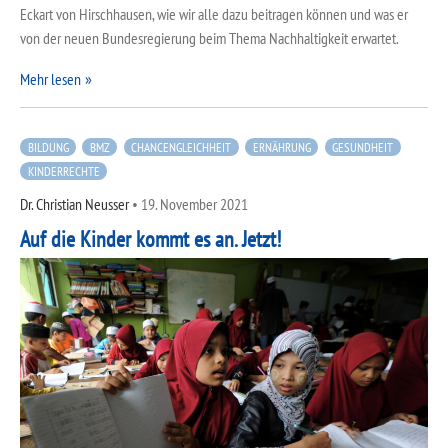
Eckart von Hirschhausen, wie wir alle dazu beitragen können und was er
von der neuen Bundesregierung beim Thema Nachhaltigkeit erwartet.
Mehr lesen
BILDUNG
BMZ
CHANCENGLEICHHEIT
ERNÄHRUNG
GESUNDHEIT
KINDERRECHTE
Dr. Christian Neusser
•
19. November 2021
Auf die Kinder kommt es an. Jetzt!