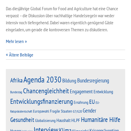
Das diesjährige Global Forum for Food and Agriculture hat eine Chance
verpasst – die Diskussion über nachhaltige Handelsregeln war weder
intensiv noch tiefergehend. Dabei waren eigentlich genügend Gäste
eingeladen, um gerade die kontroversen Themen zu diskutieren.
Mehr lesen
Beitragsnavigation
Ältere Beiträge
Agenda 2030
Afrika
Bundesregierung
Bildung
Chancengleichheit
Engagement
Entwicklung
Bundestag
Entwicklungsfinanzierung
EU
Ernährung
EU-
Gender
Fragile Staaten
Europawahl
G7/G20
Ratspräsidentschaft
Humanitäre Hilfe
Gesundheit
Haushalt
HLPF
Globalisierung
Interview
Klima
Krisenprävention
Hunger
Klimagipfel