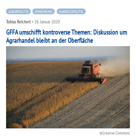
AGRARPOLITIK
ERNÄHRUNG
HANDELSPOLITIK
Tobias Reichert
•
26. Januar 2020
GFFA umschifft kontroverse Themen: Diskussion um
Agrarhandel bleibt an der Oberfläche
Creative Commons