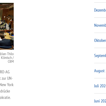
Dezemb
Novemb
Oktober
Jan-Thilo
Septem
Klimisch /
CBM
August
ENRO-AG
t zur UN-
 New York
Juli 202
indrücke
kratie.
Juni 20