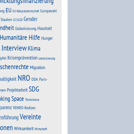
wicklungsfinanzierung
EU
ung
Europawahl
EU-Ratspräsidentschaft
Gender
 Staaten
G7/G20
ndheit
Haushalt
Globalisierung
Humanitäre Hilfe
Hunger
Interview
Klima
n
Krisenprävention
ipfel
Lokalisierung
schenrechte
Migration
NRO
altigkeit
Paris-
ODA
SDG
Projektarbeit
men
nking Space
Terrorismus
parenz
VENRO-Kodizes
Vereinte
nsführung
ionen
Wirksamkeit
Wirtschaft