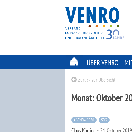
Skip
to
content
ÜBER VENRO
MI
Zurück zur Übersicht
Monat:
Oktober 2
AGENDA 2030
SDG
Claus Körting
•
24. Oktober 2019