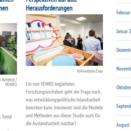
men
Herausforderungen
Februar
Januar 
Dezemb
Novemb
Anastasia Esau
n Rehfeld /
Ein von VENRO begleitetes
VENRO
Oktober
Forschungsvorhaben geht der Frage nach,
was entwicklungspolitische Inlandsarbeit
Septem
bewirken kann. Inwieweit sind die Modelle
und Methoden aus dieser Studie auch für
 Trend
die Auslandsarbeit nutzbar?
August