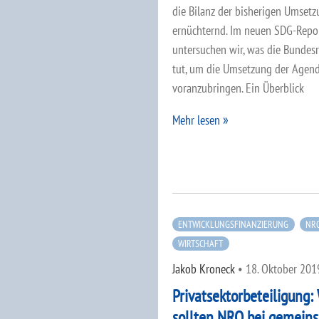
die Bilanz der bisherigen Umset
ernüchternd. Im neuen SDG-Repo
untersuchen wir, was die Bundes
tut, um die Umsetzung der Agen
voranzubringen. Ein Überblick
Mehr lesen
ENTWICKLUNGSFINANZIERUNG
NR
WIRTSCHAFT
Jakob Kroneck
•
18. Oktober 201
Privatsektorbeteiligung:
sollten NRO bei gemein