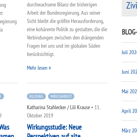
Ziv
durchwachsene Bilanz der bisherigen
zung
Arbeit der Bundesregierung. Aus seiner
rt
Sicht bleibt die größte Herausforderung,
regierung
eine kohärente Politik zu gestalten, die die
da
BLOG
Verbindungen zwischen den drängenden
Fragen bei uns und im globalen Süden
Juli 202
berücksichtigt.
Mehr lesen
Juni 20
Mai 20
O
BILDUNG
WIRKSAMKEIT
Katharina Stahlecker / Lili Krause
•
11.
April 2
9
Oktober 2019
 Was
Wirkungsstudie: Neue
März 2
samen
Perspektiven auf alte