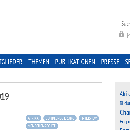
Search
for:
M
TGLIEDER
THEMEN
PUBLIKATIONEN
PRESSE
S
Afrik
019
Bildu
Cha
AFRIKA
BUNDESREGIERUNG
INTERVIEW
Enga
MENSCHENRECHTE