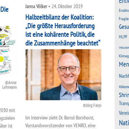
Ent
Janna Völker
•
24. Oktober 2019
 Die
Ernähr
Halbzeitbilanz der Koalition:
Fragile
„Die größte Herausforderung
Gesu
ist eine kohärente Politik, die
HLPF
die Zusammenhänge beachtet“
Inklusio
Klimag
Men
Nachh
Anne
Abkom
Lehmann
Shri
Trans
Jörg Farys
2030 mit
Verei
Im Interview zieht Dr. Bernd Bornhorst,
ngszielen
Nat
Vorstandsvorsitzender von VENRO, eine
äter ist