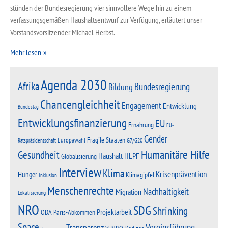
stünden der Bundesregierung vier sinnvollere Wege hin zu einem
verfassungsgemäßen Haushaltsentwurf zur Verfügung, erläutert unser
Vorstandsvorsitzender Michael Herbst.
Mehr lesen
Agenda 2030
Afrika
Bundesregierung
Bildung
Chancengleichheit
Engagement
Entwicklung
Bundestag
Entwicklungsfinanzierung
EU
Ernährung
EU-
Gender
Fragile Staaten
Europawahl
G7/G20
Ratspräsidentschaft
Humanitäre Hilfe
Gesundheit
Haushalt
HLPF
Globalisierung
Interview
Klima
Krisenprävention
Hunger
Klimagipfel
Inklusion
Menschenrechte
Nachhaltigkeit
Migration
Lokalisierung
NRO
SDG
Shrinking
Projektarbeit
Paris-Abkommen
ODA
Space
Vereinsführung
Transparenz