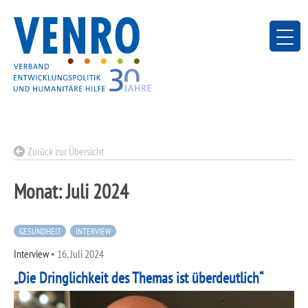
Skip
to
content
Zurück zur Übersicht
Monat:
Juli 2024
GESUNDHEIT
INTERVIEW
Interview
•
16. Juli 2024
„Die Dringlichkeit des Themas ist überdeutlich“