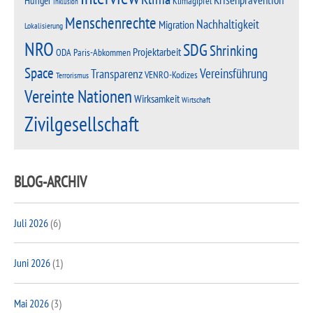
Krisenprävention
Hunger
Klimagipfel
Inklusion
Menschenrechte
Nachhaltigkeit
Migration
Lokalisierung
NRO
SDG
Shrinking
Projektarbeit
Paris-Abkommen
ODA
Space
Vereinsführung
Transparenz
VENRO-Kodizes
Terrorismus
Vereinte Nationen
Wirksamkeit
Wirtschaft
Zivilgesellschaft
BLOG-ARCHIV
Juli 2026
(6)
Juni 2026
(1)
Mai 2026
(3)