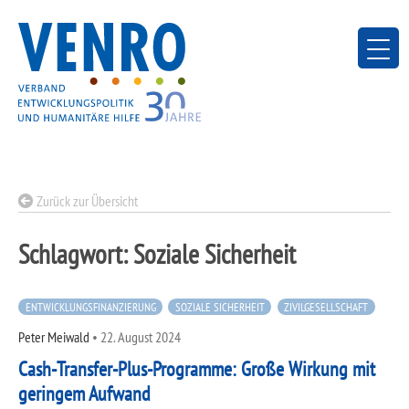
Skip
to
content
Zurück zur Übersicht
Schlagwort:
Soziale Sicherheit
ENTWICKLUNGSFINANZIERUNG
SOZIALE SICHERHEIT
ZIVILGESELLSCHAFT
Peter Meiwald
•
22. August 2024
Cash-Transfer-Plus-Programme: Große Wirkung mit
geringem Aufwand