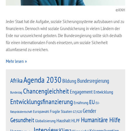
KNH
Jeder Staat hat die Aufgabe, soziale Sicherungssysteme aufzubauen und zu
finanzieren. Dennoch wird soziale Grundsicherung in vielen Ländern der
Erde nur unzureichend geboten. Die Bundesregierung sollte sich deshalb
für einen internationalen Fonds einsetzen, um soziale Sicherheit
allumfassend zu erreichen.
Mehr lesen
Agenda 2030
Afrika
Bundesregierung
Bildung
Chancengleichheit
Engagement
Entwicklung
Bundestag
Entwicklungsfinanzierung
EU
Ernährung
EU-
Gender
Fragile Staaten
Europawahl
G7/G20
Ratspräsidentschaft
Humanitäre Hilfe
Gesundheit
Haushalt
HLPF
Globalisierung
Interview
Klima