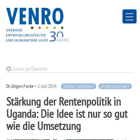
Skip
to
content
Zurück zur Übersicht
Dr. Jürgen Focke
•
2. Juli 2024
SOZIALE SICHERHEIT
ZIVILGESELLSCHAFT
Stärkung der Rentenpolitik in
Uganda: Die Idee ist nur so gut
wie die Umsetzung