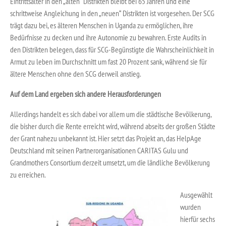
Eintrittsalter in den „alten“ Distrikten bleibt bei 65 Jahren und eine
schrittweise Angleichung in den „neuen“ Distrikten ist vorgesehen. Der SCG
trägt dazu bei, es älteren Menschen in Uganda zu ermöglichen, ihre
Bedürfnisse zu decken und ihre Autonomie zu bewahren. Erste Audits in
den Distrikten belegen, dass für SCG-Begünstigte die Wahrscheinlichkeit in
Armut zu leben im Durchschnitt um fast 20 Prozent sank, während sie für
ältere Menschen ohne den SCG derweil anstieg.
Auf dem Land ergeben sich andere Herausforderungen
Allerdings handelt es sich dabei vor allem um die städtische Bevölkerung,
die bisher durch die Rente erreicht wird, während abseits der großen Städte
der Grant nahezu unbekannt ist. Hier setzt das Projekt an, das HelpAge
Deutschland mit seinen Partnerorganisationen CARITAS Gulu und
Grandmothers Consortium derzeit umsetzt, um die ländliche Bevölkerung
zu erreichen.
Ausgewählt
wurden
hierfür sechs