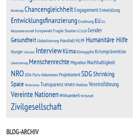
Chancengleichheit
Engagement
Entwicklung
Bundestag
Entwicklungsfinanzierung
EU
Ernährung
EU-
Gender
Fragile Staaten
Europawahl
G7/G20
Ratspräsidentschaft
Humanitäre Hilfe
Gesundheit
Haushalt
HLPF
Globalisierung
Interview
Klima
Krisenprävention
Hunger
Klimagipfel
Inklusion
Menschenrechte
Nachhaltigkeit
Migration
Lokalisierung
NRO
SDG
Shrinking
Projektarbeit
Paris-Abkommen
ODA
Space
Vereinsführung
Transparenz
VENRO-Kodizes
Terrorismus
Vereinte Nationen
Wirksamkeit
Wirtschaft
Zivilgesellschaft
BLOG-ARCHIV