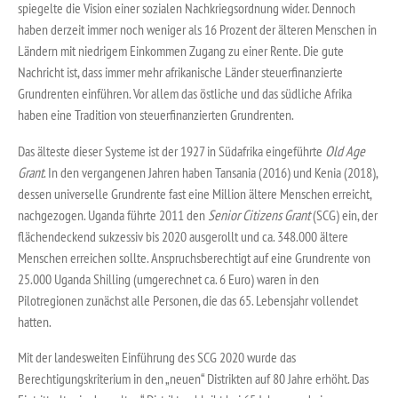
spiegelte die Vision einer sozialen Nachkriegsordnung wider. Dennoch
haben derzeit immer noch weniger als 16 Prozent der älteren Menschen in
Ländern mit niedrigem Einkommen Zugang zu einer Rente. Die gute
Nachricht ist, dass immer mehr afrikanische Länder steuerfinanzierte
Grundrenten einführen. Vor allem das östliche und das südliche Afrika
haben eine Tradition von steuerfinanzierten Grundrenten.
Das älteste dieser Systeme ist der 1927 in Südafrika eingeführte
Old Age
Grant
. In den vergangenen Jahren haben Tansania (2016) und Kenia (2018),
dessen universelle Grundrente fast eine Million ältere Menschen erreicht,
nachgezogen. Uganda führte 2011 den
Senior Citizens Grant
(SCG) ein, der
flächendeckend sukzessiv bis 2020 ausgerollt und ca. 348.000 ältere
Menschen erreichen sollte. Anspruchsberechtigt auf eine Grundrente von
25.000 Uganda Shilling (umgerechnet ca. 6 Euro) waren in den
Pilotregionen zunächst alle Personen, die das 65. Lebensjahr vollendet
hatten.
Mit der landesweiten Einführung des SCG 2020 wurde das
Berechtigungskriterium in den „neuen“ Distrikten auf 80 Jahre erhöht. Das