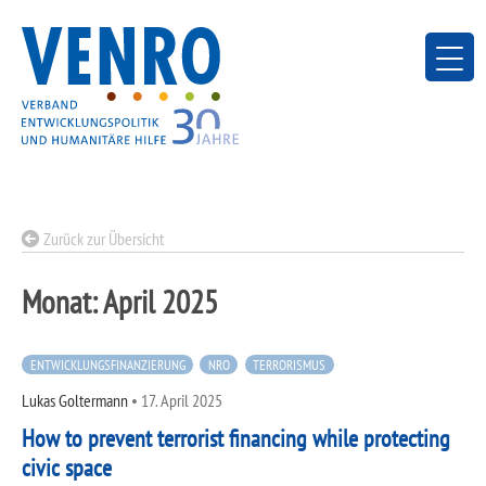
Skip
to
content
Zurück zur Übersicht
Monat:
April 2025
ENTWICKLUNGSFINANZIERUNG
NRO
TERRORISMUS
Lukas Goltermann
•
17. April 2025
How to prevent terrorist financing while protecting
civic space