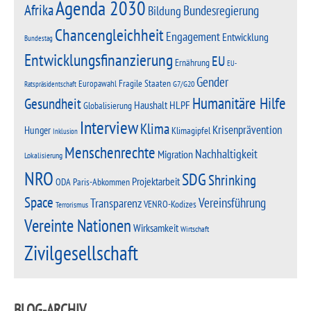
Agenda 2030
Afrika
Bundesregierung
Bildung
Chancengleichheit
Engagement
Entwicklung
Bundestag
Entwicklungsfinanzierung
EU
Ernährung
EU-
Gender
Fragile Staaten
Europawahl
G7/G20
Ratspräsidentschaft
Humanitäre Hilfe
Gesundheit
Haushalt
HLPF
Globalisierung
Interview
Klima
Krisenprävention
Hunger
Klimagipfel
Inklusion
Menschenrechte
Nachhaltigkeit
Migration
Lokalisierung
NRO
SDG
Shrinking
Projektarbeit
Paris-Abkommen
ODA
Space
Vereinsführung
Transparenz
VENRO-Kodizes
Terrorismus
Vereinte Nationen
Wirksamkeit
Wirtschaft
Zivilgesellschaft
BLOG-ARCHIV