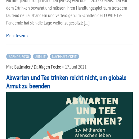
Nichtregierungsorganisationen (NGOs) weit über 120.000 Menschen vor
dem Ertrinken bewahrt und müssen ihren Handlungsspielraum trotzdem
laufend neu aushandeln und verteidigen. Im Schatten der COVID-19-
Pandemie hat sich die Lage weiter zugespitzt: […]
Mehr lesen
AGENDA 2030
ARMUT
NACHHALTIGKEIT
Mira Ballmaier / Dr. Jürgen Focke
•
17. Juni 2021
Abwarten und Tee trinken reicht nicht, um globale
Armut zu beenden