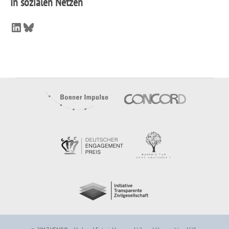
In sozialen Netzen
LinkedIn
Bluesky