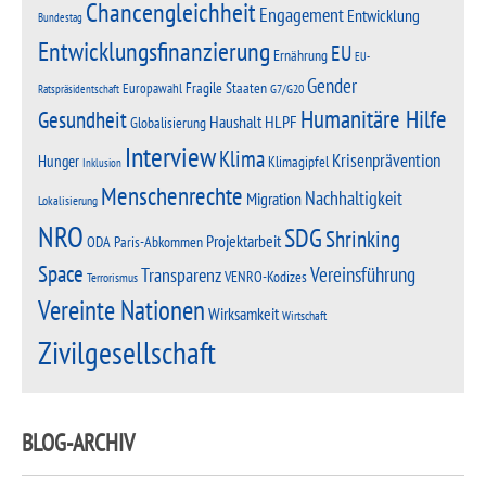
Chancengleichheit
Engagement
Entwicklung
Bundestag
Entwicklungsfinanzierung
EU
Ernährung
EU-
Gender
Fragile Staaten
Europawahl
G7/G20
Ratspräsidentschaft
Humanitäre Hilfe
Gesundheit
Haushalt
HLPF
Globalisierung
Interview
Klima
Krisenprävention
Hunger
Klimagipfel
Inklusion
Menschenrechte
Nachhaltigkeit
Migration
Lokalisierung
NRO
SDG
Shrinking
Projektarbeit
Paris-Abkommen
ODA
Space
Vereinsführung
Transparenz
VENRO-Kodizes
Terrorismus
Vereinte Nationen
Wirksamkeit
Wirtschaft
Zivilgesellschaft
BLOG-ARCHIV