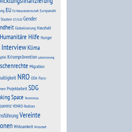
wicklungsfinanzierung
EU
ung
Europawahl
EU-Ratspräsidentschaft
Gender
 Staaten
G7/G20
ndheit
Haushalt
Globalisierung
Humanitäre Hilfe
Hunger
Interview
Klima
n
Krisenprävention
ipfel
Lokalisierung
schenrechte
Migration
NRO
altigkeit
Paris-
ODA
SDG
Projektarbeit
men
nking Space
Terrorismus
parenz
VENRO-Kodizes
Vereinte
nsführung
ionen
Wirksamkeit
Wirtschaft