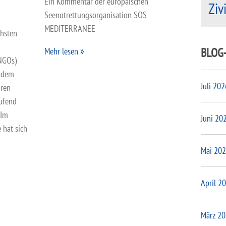
Ein Kommentar der europäischen
Ziv
Seenotrettungsorganisation SOS
MEDITERRANEE
chsten
BLOG
Mehr lesen
NGOs)
r dem
Juli 202
hren
ufend
 Im
Juni 20
 hat sich
Mai 20
April 2
März 2