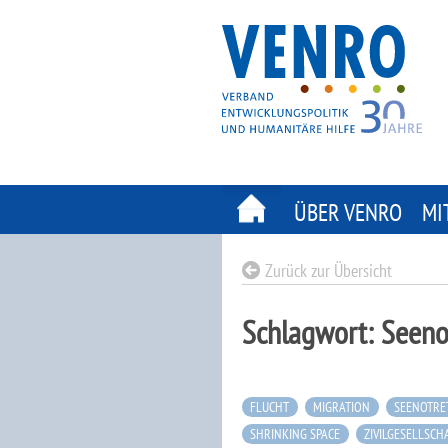
Skip
to
content
ÜBER VENRO
MI
Zurück zur Übersicht
Schlagwort:
Seeno
FLUCHT
MIGRATION
SEENOTRE
SHRINKING SPACE
ZIVILGESELLSCH