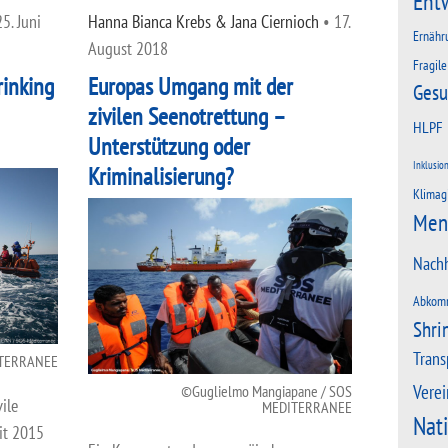
Ent
25. Juni
Hanna Bianca Krebs & Jana Ciernioch
•
17.
Ernähr
August 2018
Fragile
rinking
Europas Umgang mit der
Gesu
zivilen Seenotrettung –
HLPF
Unterstützung oder
Inklusio
Kriminalisierung?
Klimag
Men
Nachh
Abkom
Shri
Trans
ITERRANEE
Verei
Guglielmo Mangiapane / SOS
ile
MEDITERRANEE
Nat
it 2015