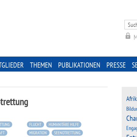
Search
for:
M
TGLIEDER
THEMEN
PUBLIKATIONEN
PRESSE
S
Afrik
trettung
Bildu
Cha
TTUNG
FLUCHT
HUMANITÄRE HILFE
Enga
AFT
MIGRATION
SEENOTRETTUNG