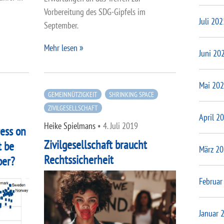
Vorbereitung des SDG-Gipfels im
Juli 202
September.
Mehr lesen
Juni 20
Mai 20
GEMEINNÜTZIGKEIT
SHRINKING SPACE
ZIVILGESELLSCHAFT
April 2
Heike Spielmans
•
4. Juli 2019
ess on
Zivilgesellschaft braucht
t be
März 2
Rechtssicherheit
ber?
Februar
Januar 