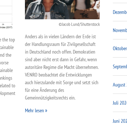
Dezemb
Jacob Lund/Shutterstock
Novemb
Anders als in vielen Ländern der Erde ist
 the top
der Handlungsraum für Zivilgesellschaft
tainable
Oktober
in Deutschland noch offen. Demokratien
and the
sind aber nicht erst dann in Gefahr, wenn
worse
Septem
autoritäre Regime die Macht übernehmen.
tainable
VENRO beobachtet die Entwicklungen
ankings
auch hierzulande mit Sorge und setzt sich
August
related to
für eine Änderung des
elopment
Gemeinnützigkeitsrechts ein.
Juli 202
Mehr lesen
Juni 20