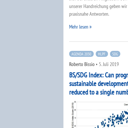
unserer Handreichung geben wir
praxisnahe Antworten.
Mehr lesen
AGENDA 2030
HLPF
SDG
Roberto Bissio
•
5. Juli 2019
BS/SDG Index: Can progr
sustainable developmen
reduced to a single num