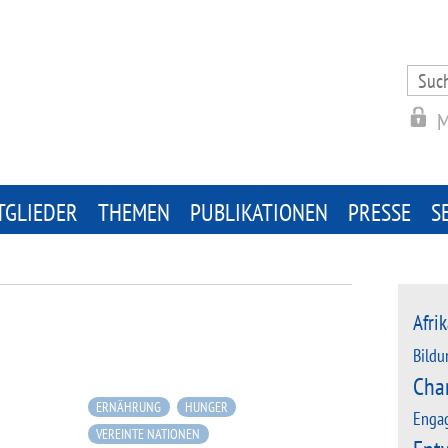
Search
for:
M
TGLIEDER
THEMEN
PUBLIKATIONEN
PRESSE
S
Afrik
Bildu
Cha
ERNÄHRUNG
HUNGER
Enga
VEREINTE NATIONEN