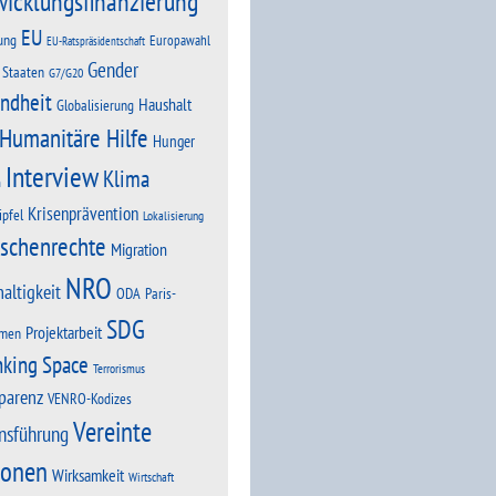
wicklungsfinanzierung
EU
ung
Europawahl
EU-Ratspräsidentschaft
Gender
 Staaten
G7/G20
ndheit
Haushalt
Globalisierung
Humanitäre Hilfe
Hunger
Interview
Klima
n
Krisenprävention
ipfel
Lokalisierung
schenrechte
Migration
NRO
altigkeit
Paris-
ODA
SDG
Projektarbeit
men
nking Space
Terrorismus
parenz
VENRO-Kodizes
Vereinte
nsführung
ionen
Wirksamkeit
Wirtschaft