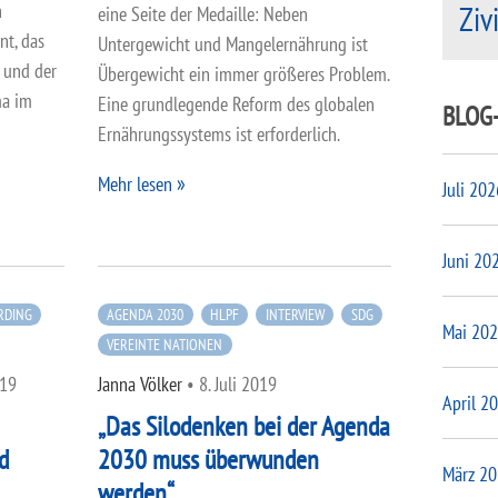
n
Ziv
eine Seite der Medaille: Neben
nt, das
Untergewicht und Mangelernährung ist
und der
Übergewicht ein immer größeres Problem.
ma im
Eine grundlegende Reform des globalen
BLOG
Ernährungssystems ist erforderlich.
Mehr lesen
Juli 202
Juni 20
RDING
AGENDA 2030
HLPF
INTERVIEW
SDG
Mai 20
VEREINTE NATIONEN
019
Janna Völker
•
8. Juli 2019
April 2
„Das Silodenken bei der Agenda
d
2030 muss überwunden
März 2
werden“