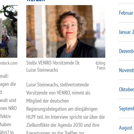
Februar
Januar 
Dezemb
Stellv. VENRO-Vorsitzende Dr.
rstock.com
Jörg
Farys
Luise Steinwachs
Novemb
rall:
ragen die
Luise Steinwachs, stellvertretende
Oktober
d
Vorsitzende von VENRO, nimmt als
ewalt und
Mitglied der deutschen
önnen NRO
Septem
Regierungsdelegation am diesjährigen
fektiv
HLPF teil. Im Interview spricht sie über die
 haben
Zielkonflikte der Agenda 2030 und ihre
August
ährt? In
Erwartungen an das Treffen zur