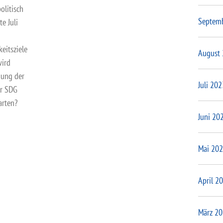
litisch
Septem
e Juli
eitsziele
August
wird
dung der
Juli 202
er SDG
arten?
Juni 20
Mai 20
April 2
März 2