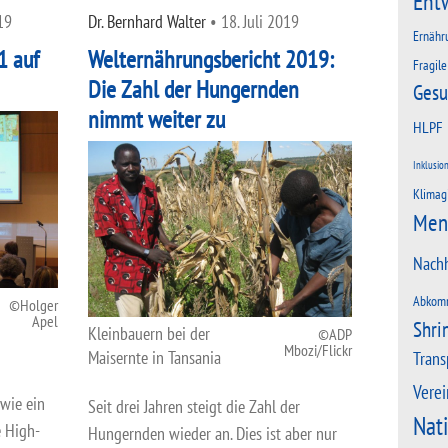
Ent
19
Dr. Bernhard Walter
•
18. Juli 2019
Ernähr
1 auf
Welternährungsbericht 2019:
Fragile
Die Zahl der Hungernden
Gesu
nimmt weiter zu
HLPF
Inklusio
Klimag
Men
Nachh
Abkom
Holger
Apel
Shri
Kleinbauern bei der
ADP
Mbozi/Flickr
Maisernte in Tansania
Trans
Verei
 wie ein
Seit drei Jahren steigt die Zahl der
Nat
e High-
Hungernden wieder an. Dies ist aber nur