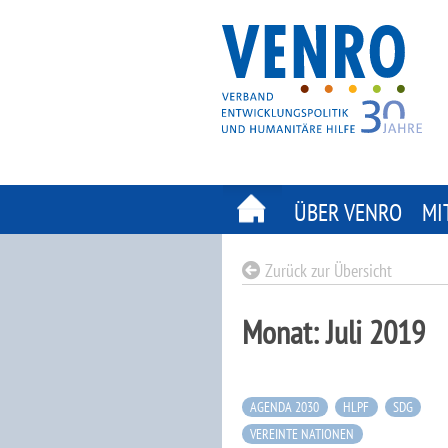
Skip
to
content
ÜBER VENRO
MI
Zurück zur Übersicht
Monat:
Juli 2019
AGENDA 2030
HLPF
SDG
VEREINTE NATIONEN