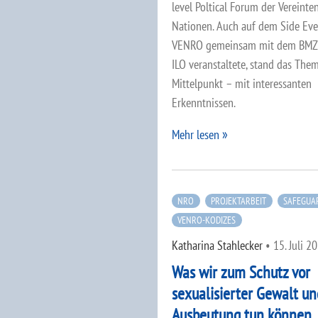
level Poltical Forum der Vereinte
Nationen. Auch auf dem Side Eve
VENRO gemeinsam mit dem BMZ 
ILO veranstaltete, stand das The
Mittelpunkt – mit interessanten
Erkenntnissen.
Mehr lesen
NRO
PROJEKTARBEIT
SAFEGUA
VENRO-KODIZES
Katharina Stahlecker
•
15. Juli 2
Was wir zum Schutz vor
sexualisierter Gewalt un
Ausbeutung tun können