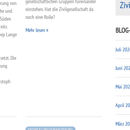
gesellschaftlichen Gruppen füreinander
Ziv
erung von
einstehen. Hat die Zivilgesellschaft da
che und
noch eine Rolle?
 Süden
reits
BLOG
Mehr lesen
Joep Lange
Juli 202
etzt. Die
rung
Juni 20
istoph
Mai 20
April 2
März 2
ENTWICKLUNGSFINANZIERUNG