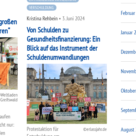
VERSCHULDUNG
Februar
Kristina Rehbein
•
3. Juni 2024
 großen
Von Schulden zu
eren“
Januar 
Gesundheitsfinanzierung: Ein
Blick auf das Instrument der
Dezemb
Schuldenumwandlungen
Novemb
Oktober
Weltladen
Greifswald
Septem
kaufen
cht nur:
Protestaktion für
erlassjahr.de
August
den