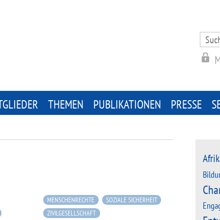
Search
for:
M
TGLIEDER
THEMEN
PUBLIKATIONEN
PRESSE
S
Afrik
Bildu
Cha
MENSCHENRECHTE
SOZIALE SICHERHEIT
Enga
ZIVILGESELLSCHAFT