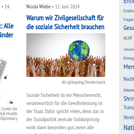
Ent
•
14.
Nicola Wiebe
•
11. Juni 2024
Ernähr
Warum wir Zivilgesellschaft für
Fragile
: Alle
die soziale Sicherheit brauchen
Gesu
Länder
HLPF
Inklusio
Klimag
Men
Nachh
Lightspring/Shutterstock
Abkom
Soziale Sicherheit ist ein Menschenrecht,
Shri
verantwortlich für die Gewährleistung ist
Trans
I Center for
der Staat. Dafür spricht vieles, denn das in
bal Health
Verei
Diplomacy
der Sozialpolitik zentrale Solidarprinzip
Nat
wirkt dann besonders gut, wenn alle