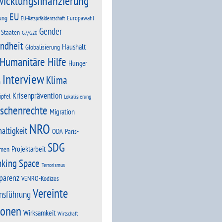
wicklungsfinanzierung
EU
ung
Europawahl
EU-Ratspräsidentschaft
Gender
 Staaten
G7/G20
ndheit
Haushalt
Globalisierung
Humanitäre Hilfe
Hunger
Interview
Klima
n
Krisenprävention
ipfel
Lokalisierung
schenrechte
Migration
NRO
altigkeit
Paris-
ODA
SDG
Projektarbeit
men
nking Space
Terrorismus
parenz
VENRO-Kodizes
Vereinte
nsführung
ionen
Wirksamkeit
Wirtschaft