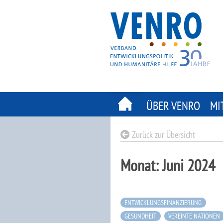
Skip
to
content
ÜBER VENRO
MI
Zurück zur Übersicht
Monat:
Juni 2024
ENTWICKLUNGSFINANZIERUNG
GESUNDHEIT
VEREINTE NATIONEN