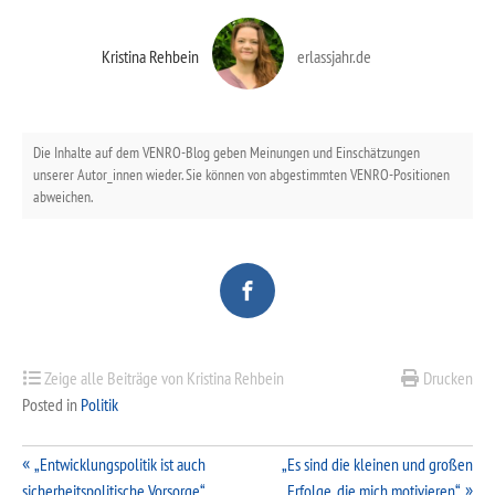
Kristina Rehbein
erlassjahr.de
Die Inhalte auf dem VENRO-Blog geben Meinungen und Einschätzungen
unserer Autor_innen wieder. Sie können von abgestimmten VENRO-Positionen
abweichen.
Zeige alle Beiträge von Kristina Rehbein
Drucken
Posted in
Politik
Beitragsnavigation
„Entwicklungspolitik ist auch
„Es sind die kleinen und großen
sicherheitspolitische Vorsorge“
Erfolge, die mich motivieren“