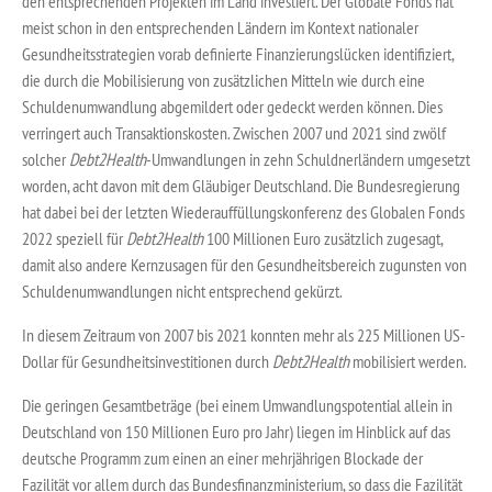
den entsprechenden Projekten im Land investiert. Der Globale Fonds hat
meist schon in den entsprechenden Ländern im Kontext nationaler
Gesundheitsstrategien vorab definierte Finanzierungslücken identifiziert,
die durch die Mobilisierung von zusätzlichen Mitteln wie durch eine
Schuldenumwandlung abgemildert oder gedeckt werden können. Dies
verringert auch Transaktionskosten. Zwischen 2007 und 2021 sind zwölf
solcher
Debt2Health
-Umwandlungen in zehn Schuldnerländern umgesetzt
worden, acht davon mit dem Gläubiger Deutschland. Die Bundesregierung
hat dabei bei der letzten Wiederauffüllungskonferenz des Globalen Fonds
2022 speziell für
Debt2Health
100 Millionen Euro zusätzlich zugesagt,
damit also andere Kernzusagen für den Gesundheitsbereich zugunsten von
Schuldenumwandlungen nicht entsprechend gekürzt.
In diesem Zeitraum von 2007 bis 2021 konnten mehr als 225 Millionen US-
Dollar für Gesundheitsinvestitionen durch
Debt2Health
mobilisiert werden.
Die geringen Gesamtbeträge (bei einem Umwandlungspotential allein in
Deutschland von 150 Millionen Euro pro Jahr) liegen im Hinblick auf das
deutsche Programm zum einen an einer mehrjährigen Blockade der
Fazilität vor allem durch das Bundesfinanzministerium, so dass die Fazilität