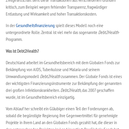
Zivilgesellschaft sieht diese Transaktionen aus verschiedenen Gründen
kritisch, zum Beispiel wegen fehlender Transparenz, fragwürdiger
Entlastung und Wirksamkeit und hoher Transaktionskosten.
In der
Gesundheitsfinanzierung
spielt dieses Modell noch eine
untergeordnete Rolle. Zentral ist viel mehr das sogenannte
Debt2Health
-
Programm.
Was ist Debt2Health?
Deutschland arbeitet im Gesundheitsbereich mit dem Globalen Fonds zur
Bekämpfung von AIDS, Tuberkulose und Malaria und seinem
Umwandlungsmodell
Debt2Health
zusammen. Der Globale Fonds ist eines
der wichtigsten Finanzierungsinstrumente zur Bekämpfung der genannten
drei großen Infektionskrankheiten.
Debt2Health
, das 2007 geschaffen
wurde, ist im Gesundheitsbereich einzigartig.
Vom Ablauf her schreibt ein Gläubiger einen Teil der Forderungen ab,
sobald die begünstigte Regierung ihre Gegenwertmittel für genehmigte
Projekte in ihrem Land an den Globalen Fonds gezahlt hat, die dieser in