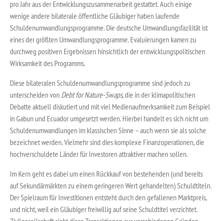
pro Jahr aus der Entwicklungszusammenarbeit gestattet. Auch einige
wenige andere bilaterale öffentliche Gläubiger haben laufende
Schuldenumwandlungsprogramme. Die deutsche Umwandlungsfazilität ist
eines der größten Umwandlungsprogramme. Evaluierungen kamen zu
durchweg positiven Ergebnissen hinsichtlich der entwicklungspolitischen
Wirksamkeit des Programms.
Diese bilateralen Schuldenumwandlungsprogramme sind jedoch zu
unterscheiden von
Debt for Nature-Swaps
, die in der klimapolitischen
Debatte aktuell diskutiert und mit viel Medienaufmerksamkeit zum Beispiel
in Gabun und Ecuador umgesetzt werden. Hierbei handelt es sich nicht um
Schuldenumwandlungen im klassischen Sinne – auch wenn sie als solche
bezeichnet werden. Vielmehr sind dies komplexe Finanzoperationen, die
hochverschuldete Länder für Investoren attraktiver machen sollen.
Im Kern geht es dabei um einen Rückkauf von bestehenden (und bereits
auf Sekundärmärkten zu einem geringeren Wert gehandelten) Schuldtiteln.
Der Spielraum für Investitionen entsteht durch den gefallenen Marktpreis,
und nicht, weil ein Gläubiger freiwillig auf seine Schuldtitel verzichtet.