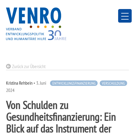
Skip
to
content
Zurück zur Übersicht
Kristina Rehbein
•
3. Juni
ENTWICKLUNGSFINANZIERUNG
VERSCHULDUNG
2024
Von Schulden zu
Gesundheitsfinanzierung: Ein
Blick auf das Instrument der