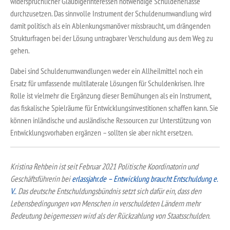
widersprüchlicher Gläubigerinteressen notwendige Schuldenerlasse
durchzusetzen. Das sinnvolle Instrument der Schuldenumwandlung wird
damit politisch als ein Ablenkungsmanöver missbraucht, um drängenden
Strukturfragen bei der Lösung untragbarer Verschuldung aus dem Weg zu
gehen.
Dabei sind Schuldenumwandlungen weder ein Allheilmittel noch ein
Ersatz für umfassende multilaterale Lösungen für Schuldenkrisen. Ihre
Rolle ist vielmehr die Ergänzung dieser Bemühungen als ein Instrument,
das fiskalische Spielräume für Entwicklungsinvestitionen schaffen kann. Sie
können inländische und ausländische Ressourcen zur Unterstützung von
Entwicklungsvorhaben ergänzen – sollten sie aber nicht ersetzen.
Kristina Rehbein ist seit Februar 2021 Politische Koordinatorin und
Geschäftsführerin bei
erlassjahr.de – Entwicklung braucht Entschuldung e.
V..
Das deutsche Entschuldungsbündnis setzt sich dafür ein, dass den
Lebensbedingungen von Menschen in verschuldeten Ländern mehr
Bedeutung beigemessen wird als der Rückzahlung von Staatsschulden.