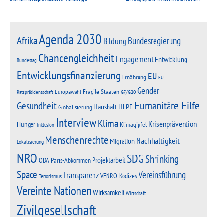
Agenda 2030
Afrika
Bundesregierung
Bildung
Chancengleichheit
Engagement
Entwicklung
Bundestag
Entwicklungsfinanzierung
EU
Ernährung
EU-
Gender
Fragile Staaten
Europawahl
G7/G20
Ratspräsidentschaft
Humanitäre Hilfe
Gesundheit
Haushalt
HLPF
Globalisierung
Interview
Klima
Krisenprävention
Hunger
Klimagipfel
Inklusion
Menschenrechte
Nachhaltigkeit
Migration
Lokalisierung
NRO
SDG
Shrinking
Projektarbeit
Paris-Abkommen
ODA
Space
Vereinsführung
Transparenz
VENRO-Kodizes
Terrorismus
Vereinte Nationen
Wirksamkeit
Wirtschaft
Zivilgesellschaft