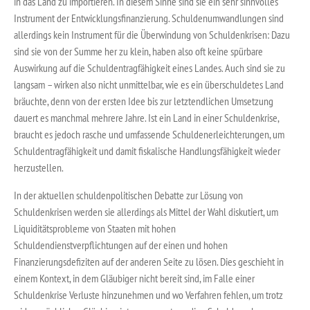
in das Land zu importieren. In diesem Sinne sind sie ein sehr sinnvolles
Instrument der Entwicklungsfinanzierung. Schuldenumwandlungen sind
allerdings kein Instrument für die Überwindung von Schuldenkrisen: Dazu
sind sie von der Summe her zu klein, haben also oft keine spürbare
Auswirkung auf die Schuldentragfähigkeit eines Landes. Auch sind sie zu
langsam – wirken also nicht unmittelbar, wie es ein überschuldetes Land
bräuchte, denn von der ersten Idee bis zur letztendlichen Umsetzung
dauert es manchmal mehrere Jahre. Ist ein Land in einer Schuldenkrise,
braucht es jedoch rasche und umfassende Schuldenerleichterungen, um
Schuldentragfähigkeit und damit fiskalische Handlungsfähigkeit wieder
herzustellen.
In der aktuellen schuldenpolitischen Debatte zur Lösung von
Schuldenkrisen werden sie allerdings als Mittel der Wahl diskutiert, um
Liquiditätsprobleme von Staaten mit hohen
Schuldendienstverpflichtungen auf der einen und hohen
Finanzierungsdefiziten auf der anderen Seite zu lösen. Dies geschieht in
einem Kontext, in dem Gläubiger nicht bereit sind, im Falle einer
Schuldenkrise Verluste hinzunehmen und wo Verfahren fehlen, um trotz