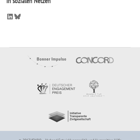
In sozialen Netzen
LinkedIn
Bluesky