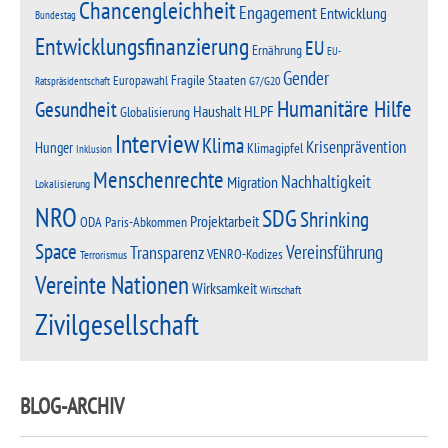
Chancengleichheit
Engagement
Entwicklung
Bundestag
Entwicklungsfinanzierung
EU
Ernährung
EU-
Gender
Fragile Staaten
Europawahl
G7/G20
Ratspräsidentschaft
Humanitäre Hilfe
Gesundheit
Haushalt
HLPF
Globalisierung
Interview
Klima
Krisenprävention
Hunger
Klimagipfel
Inklusion
Menschenrechte
Nachhaltigkeit
Migration
Lokalisierung
NRO
SDG
Shrinking
Projektarbeit
Paris-Abkommen
ODA
Space
Vereinsführung
Transparenz
VENRO-Kodizes
Terrorismus
Vereinte Nationen
Wirksamkeit
Wirtschaft
Zivilgesellschaft
BLOG-ARCHIV