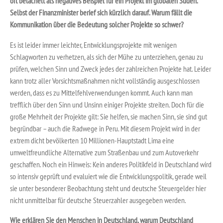
oft belächelt als negatives Beispiel für ein Projekt im globalen Süden.
Selbst der Finanzminister berief sich kürzlich darauf. Warum fällt die
Kommunikation über die Bedeutung solcher Projekte so schwer?
Es ist leider immer leichter, Entwicklungsprojekte mit wenigen
Schlagworten zu verhetzen, als sich der Mühe zu unterziehen, genau zu
prüfen, welchen Sinn und Zweck jedes der zahlreichen Projekte hat. Leider
kann trotz aller Vorsichtsmaßnahmen nicht vollständig ausgeschlossen
werden, dass es zu Mittelfehlverwendungen kommt. Auch kann man
trefflich über den Sinn und Unsinn einiger Projekte streiten. Doch für die
große Mehrheit der Projekte gilt: Sie helfen, sie machen Sinn, sie sind gut
begründbar – auch die Radwege in Peru. Mit diesem Projekt wird in der
extrem dicht bevölkerten 10 Millionen-Hauptstadt Lima eine
umweltfreundliche Alternative zum Straßenbau und zum Autoverkehr
geschaffen. Noch ein Hinweis: Kein anderes Politikfeld in Deutschland wird
so intensiv geprüft und evaluiert wie die Entwicklungspolitik, gerade weil
sie unter besonderer Beobachtung steht und deutsche Steuergelder hier
nicht unmittelbar für deutsche Steuerzahler ausgegeben werden.
Wie erklären Sie den Menschen in Deutschland, warum Deutschland