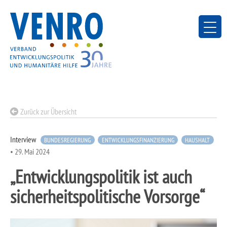
Skip
to
content
Zurück zur Übersicht
Interview
BUNDESREGIERUNG
ENTWICKLUNGSFINANZIERUNG
HAUSHALT
•
29. Mai 2024
„Entwicklungspolitik ist auch
sicherheitspolitische Vorsorge“