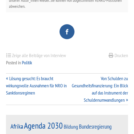
unserer Autor_innen wieder. Sie können von abgestimmten VENRO-Positionen
abweichen.
Zeige alle Beiträge von Interview
Drucken
Posted in
Politik
Beitragsnavigation
Lösung gesucht: Es braucht
Von Schulden zu
wirkungsvolle Ausnahmen für NRO in
Gesundheitsfinanzierung: Ein Blick
Sanktionsregimen
auf das Instrument der
Schuldenumwandlungen
Agenda 2030
Afrika
Bundesregierung
Bildung