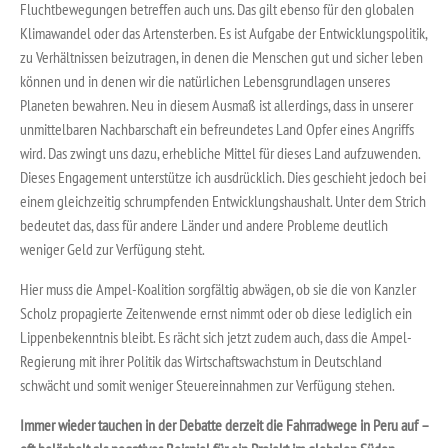
Fluchtbewegungen betreffen auch uns. Das gilt ebenso für den globalen
Klimawandel oder das Artensterben. Es ist Aufgabe der Entwicklungspolitik,
zu Verhältnissen beizutragen, in denen die Menschen gut und sicher leben
können und in denen wir die natürlichen Lebensgrundlagen unseres
Planeten bewahren. Neu in diesem Ausmaß ist allerdings, dass in unserer
unmittelbaren Nachbarschaft ein befreundetes Land Opfer eines Angriffs
wird. Das zwingt uns dazu, erhebliche Mittel für dieses Land aufzuwenden.
Dieses Engagement unterstütze ich ausdrücklich. Dies geschieht jedoch bei
einem gleichzeitig schrumpfenden Entwicklungshaushalt. Unter dem Strich
bedeutet das, dass für andere Länder und andere Probleme deutlich
weniger Geld zur Verfügung steht.
Hier muss die Ampel-Koalition sorgfältig abwägen, ob sie die von Kanzler
Scholz propagierte Zeitenwende ernst nimmt oder ob diese lediglich ein
Lippenbekenntnis bleibt. Es rächt sich jetzt zudem auch, dass die Ampel-
Regierung mit ihrer Politik das Wirtschaftswachstum in Deutschland
schwächt und somit weniger Steuereinnahmen zur Verfügung stehen.
Immer wieder tauchen in der Debatte derzeit die Fahrradwege in Peru auf –