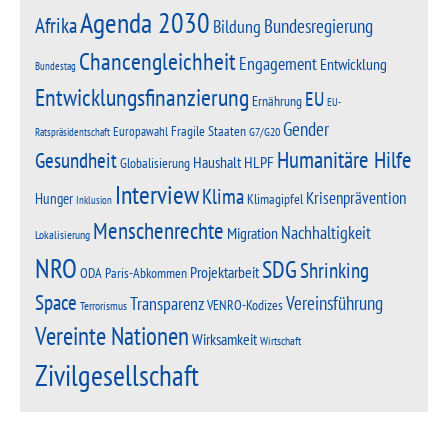
Agenda 2030
Afrika
Bundesregierung
Bildung
Chancengleichheit
Engagement
Entwicklung
Bundestag
Entwicklungsfinanzierung
EU
Ernährung
EU-
Gender
Fragile Staaten
Europawahl
G7/G20
Ratspräsidentschaft
Humanitäre Hilfe
Gesundheit
Haushalt
HLPF
Globalisierung
Interview
Klima
Krisenprävention
Hunger
Klimagipfel
Inklusion
Menschenrechte
Nachhaltigkeit
Migration
Lokalisierung
NRO
SDG
Shrinking
Projektarbeit
Paris-Abkommen
ODA
Space
Vereinsführung
Transparenz
VENRO-Kodizes
Terrorismus
Vereinte Nationen
Wirksamkeit
Wirtschaft
Zivilgesellschaft