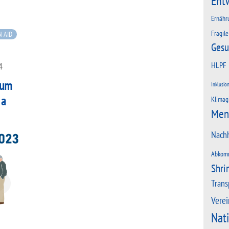
Ent
Ernähr
Fragile
 AID
Gesu
HLPF
4
rum
Inklusio
 a
Klimag
Men
Nachh
Abkom
Shri
Trans
Verei
Nat