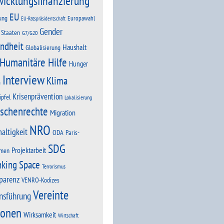
wicklungsfinanzierung
EU
ung
Europawahl
EU-Ratspräsidentschaft
Gender
 Staaten
G7/G20
ndheit
Haushalt
Globalisierung
Humanitäre Hilfe
Hunger
Interview
Klima
n
Krisenprävention
ipfel
Lokalisierung
schenrechte
Migration
NRO
altigkeit
Paris-
ODA
SDG
Projektarbeit
men
nking Space
Terrorismus
parenz
VENRO-Kodizes
Vereinte
nsführung
ionen
Wirksamkeit
Wirtschaft