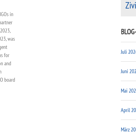
Ziv
NGOs in
partner
BLOG
 2023,
023, was
gent
Juli 202
s for
on and
Juni 20
n
RO board
Mai 20
April 2
März 2