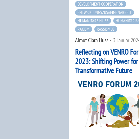
DEVELOPMENT COOPERATION
ENTWICKLUNGSZUSAMMENARBEIT
HUMANITÄRE HILFE
HUMANITARIAN
RACISM
RASSISMUS
Almut Clara Huss
•
3. Januar 202
Reflecting on VENRO Fo
2023: Shifting Power for
Transformative Future