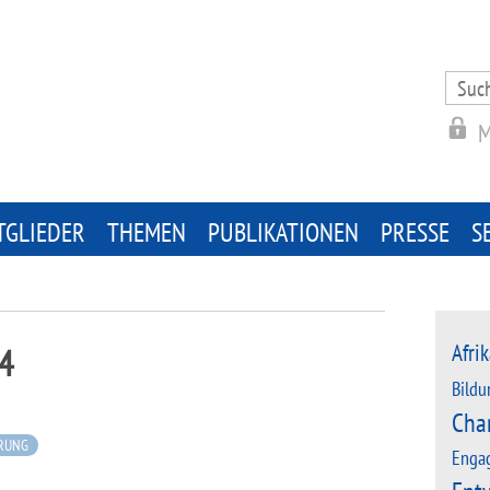
Search
for:
M
TGLIEDER
THEMEN
PUBLIKATIONEN
PRESSE
S
Afrik
4
Bildu
Cha
ERUNG
Enga