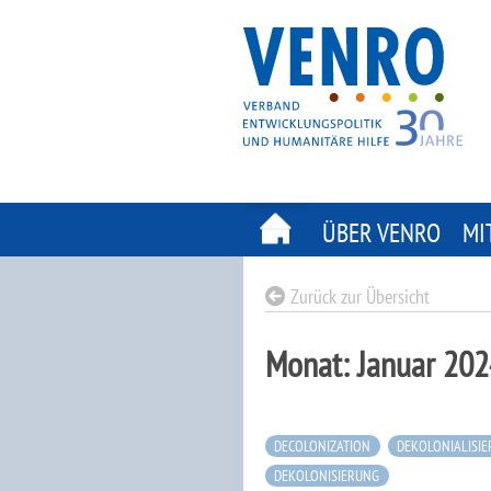
Skip
to
content
ÜBER VENRO
MI
Zurück zur Übersicht
Monat:
Januar 202
DECOLONIZATION
DEKOLONIALISI
DEKOLONISIERUNG