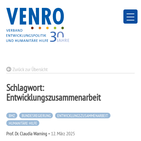
Skip
to
content
Zurück zur Übersicht
Schlagwort:
Entwicklungszusammenarbeit
BMZ
BUNDESREGIERUNG
ENTWICKLUNGSZUSAMMENARBEIT
HUMANITÄRE HILFE
Prof. Dr. Claudia Warning
•
12. März 2025