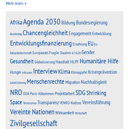
Mehr lesen
Agenda 2030
Afrika
Bundesregierung
Bildung
Chancengleichheit
Engagement
Entwicklung
Bundestag
Entwicklungsfinanzierung
EU
Ernährung
EU-
Gender
Fragile Staaten
Europawahl
G7/G20
Ratspräsidentschaft
Humanitäre Hilfe
Gesundheit
Haushalt
HLPF
Globalisierung
Interview
Klima
Krisenprävention
Hunger
Klimagipfel
Inklusion
Menschenrechte
Nachhaltigkeit
Migration
Lokalisierung
NRO
SDG
Shrinking
Projektarbeit
Paris-Abkommen
ODA
Space
Vereinsführung
Transparenz
VENRO-Kodizes
Terrorismus
Vereinte Nationen
Wirksamkeit
Wirtschaft
Zivilgesellschaft