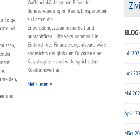
Waffeneinkäufe stehen Pläne der
Ziv
Bundesregierung im Raum, Einsparungen
zu Lasten der
ur Folge,
Entwicklungszusammenarbeit und
ritte bei
BLOG
humanitären Hilfe vorzunehmen. Ein
Einbruch des Finanzierungsniveaus wäre
 müssen,
angesichts der globalen Polykrise eine
Juli 202
render
Katastrophe – und widerspricht dem
pment
Koalitionsvertrag.
und
Juni 20
ermeiden,
Mehr lesen
Mai 20
her und
April 2
März 2