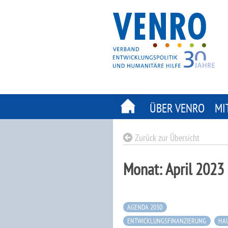
Skip
to
content
ÜBER VENRO
MI
Zurück zur Übersicht
Monat:
April 2023
AGENDA 2030
ENTWICKLUNGSFINANZIERUNG
HA