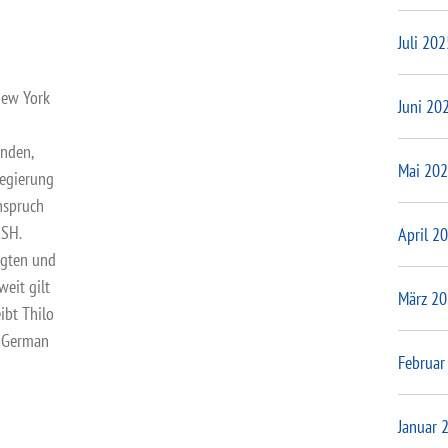
Juli 202
New York
Juni 20
ünden,
Mai 20
regierung
nspruch
ASH.
April 2
rgten und
eit gilt
März 2
ibt Thilo
r German
Februar
Januar 