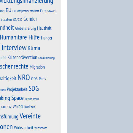
wicklungsfinanzierung
EU
ung
Europawahl
EU-Ratspräsidentschaft
Gender
 Staaten
G7/G20
ndheit
Haushalt
Globalisierung
Humanitäre Hilfe
Hunger
Interview
Klima
n
Krisenprävention
ipfel
Lokalisierung
schenrechte
Migration
NRO
altigkeit
Paris-
ODA
SDG
Projektarbeit
men
nking Space
Terrorismus
parenz
VENRO-Kodizes
Vereinte
nsführung
ionen
Wirksamkeit
Wirtschaft