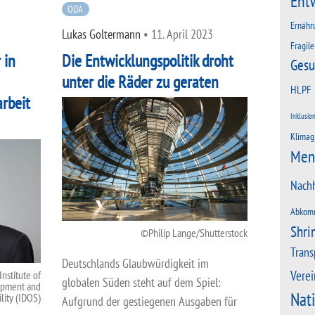
Ent
ODA
Ernähr
Lukas Goltermann
•
11. April 2023
Fragile
 in
Die Entwicklungspolitik droht
Gesu
unter die Räder zu geraten
HLPF
rbeit
Inklusio
Klimag
Men
Nachh
Abkom
Shri
Philip Lange/Shutterstock
Trans
Deutschlands Glaubwürdigkeit im
Verei
nstitute of
globalen Süden steht auf dem Spiel:
pment and
Nat
lity (IDOS)
Aufgrund der gestiegenen Ausgaben für