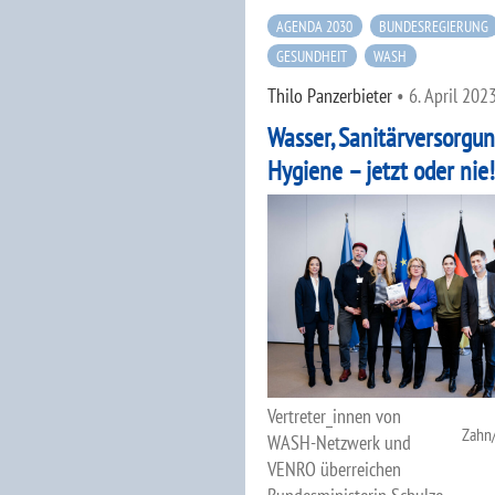
AGENDA 2030
BUNDESREGIERUNG
GESUNDHEIT
WASH
Thilo Panzerbieter
•
6. April 202
Wasser, Sanitärversorgu
Hygiene – jetzt oder nie!
Vertreter_innen von
Zahn
WASH-Netzwerk und
VENRO überreichen