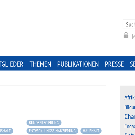
Search
for:
M
TGLIEDER
THEMEN
PUBLIKATIONEN
PRESSE
S
Afrik
Bildu
Cha
BUNDESREGIERUNG
Enga
USHALT
ENTWICKLUNGSFINANZIERUNG
HAUSHALT