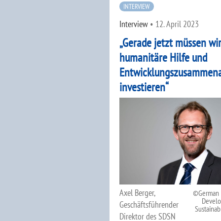
INTERVIEW
Interview
•
12. April 2023
„Gerade jetzt müssen wir
humanitäre Hilfe und
Entwicklungszusammena
investieren“
Axel Berger,
German I
Develo
Geschäftsführender
Sustainabi
Direktor des SDSN