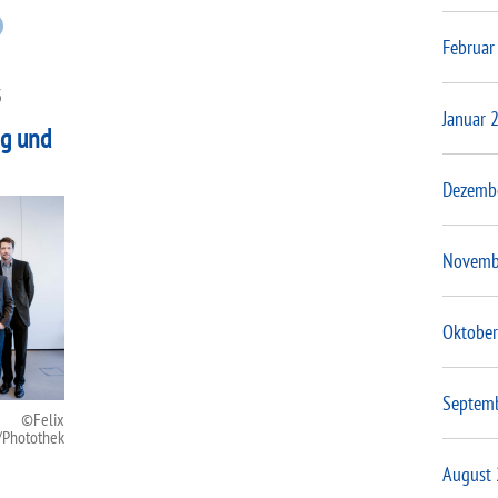
Februar
3
Januar 
ng und
Dezemb
Novemb
Oktober
Septem
Felix
/Photothek
August