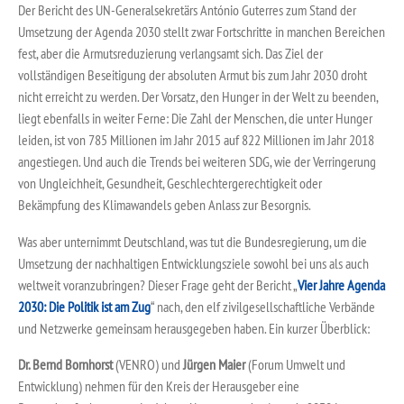
Der Bericht des UN-Generalsekretärs António Guterres zum Stand der
Umsetzung der Agenda 2030 stellt zwar Fortschritte in manchen Bereichen
fest, aber die Armutsreduzierung verlangsamt sich. Das Ziel der
vollständigen Beseitigung der absoluten Armut bis zum Jahr 2030 droht
nicht erreicht zu werden. Der Vorsatz, den Hunger in der Welt zu beenden,
liegt ebenfalls in weiter Ferne: Die Zahl der Menschen, die unter Hunger
leiden, ist von 785 Millionen im Jahr 2015 auf 822 Millionen im Jahr 2018
angestiegen. Und auch die Trends bei weiteren SDG, wie der Verringerung
von Ungleichheit, Gesundheit, Geschlechtergerechtigkeit oder
Bekämpfung des Klimawandels geben Anlass zur Besorgnis.
Was aber unternimmt Deutschland, was tut die Bundesregierung, um die
Umsetzung der nachhaltigen Entwicklungsziele sowohl bei uns als auch
weltweit voranzubringen? Dieser Frage geht der Bericht „
Vier Jahre Agenda
2030: Die Politik ist am Zug
“ nach, den elf zivilgesellschaftliche Verbände
und Netzwerke gemeinsam herausgegeben haben. Ein kurzer Überblick:
Dr. Bernd Bornhorst
(VENRO) und
Jürgen Maier
(Forum Umwelt und
Entwicklung) nehmen für den Kreis der Herausgeber eine