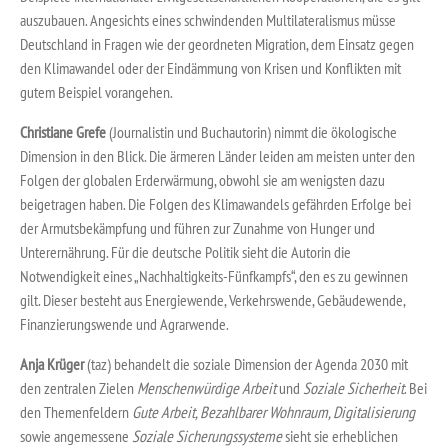
auszubauen. Angesichts eines schwindenden Multilateralismus müsse
Deutschland in Fragen wie der geordneten Migration, dem Einsatz gegen
den Klimawandel oder der Eindämmung von Krisen und Konflikten mit
gutem Beispiel vorangehen.
Christiane Grefe
(Journalistin und Buchautorin) nimmt die ökologische
Dimension in den Blick. Die ärmeren Länder leiden am meisten unter den
Folgen der globalen Erderwärmung, obwohl sie am wenigsten dazu
beigetragen haben. Die Folgen des Klimawandels gefährden Erfolge bei
der Armutsbekämpfung und führen zur Zunahme von Hunger und
Unterernährung. Für die deutsche Politik sieht die Autorin die
Notwendigkeit eines „Nachhaltigkeits-Fünfkampfs“, den es zu gewinnen
gilt. Dieser besteht aus Energiewende, Verkehrswende, Gebäudewende,
Finanzierungswende und Agrarwende.
Anja Krüger
(taz) behandelt die soziale Dimension der Agenda 2030 mit
den zentralen Zielen
Menschenwürdige Arbeit
und
Soziale Sicherheit
. Bei
den Themenfeldern
Gute Arbeit, Bezahlbarer Wohnraum, Digitalisierung
sowie angemessene
Soziale Sicherungssysteme
sieht sie erheblichen