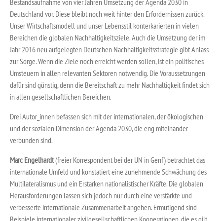
Bestandsaufnahme von vier Jahren Umsetzung der Agenda 2030 in
Deutschland vor. Diese bleibt noch weit hinter den Erfordernissen zurück.
Unser Wirtschaftsmodell und unser Lebensstil konterkarierten in vielen
Bereichen die globalen Nachhaltigkeitsziele. Auch die Umsetzung der im
Jahr 2016 neu aufgelegten Deutschen Nachhaltigkeitsstrategie gibt Anlass
zur Sorge. Wenn die Ziele noch erreicht werden sollen, ist ein politisches
Umsteuern in allen relevanten Sektoren notwendig. Die Voraussetzungen
dafür sind günstig, denn die Bereitschaft zu mehr Nachhaltigkeit findet sich
in allen gesellschaftlichen Bereichen.
Drei Autor_innen befassen sich mit der internationalen, der ökologischen
und der sozialen Dimension der Agenda 2030, die eng miteinander
verbunden sind.
Marc
Engelhardt
(freier Korrespondent bei der UN in Genf) betrachtet das
internationale Umfeld und konstatiert eine zunehmende Schwächung des
Multilateralismus und ein Erstarken nationalistischer Kräfte. Die globalen
Herausforderungen lassen sich jedoch nur durch eine verstärkte und
verbesserte internationale Zusammenarbeit angehen. Ermutigend sind
Beispiele internationaler zivilgesellschaftlichen Kooperationen, die es gilt