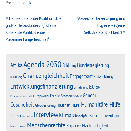
Posted in
Politik
Beitragsnavigation
Halbzeitbilanz der Koalition: „Die
Wasser, Sanitärversorgung und
größte Herausforderung ist eine
Hygiene – (k)eine
kohärente Politik, die die
Selbstverständlichkeit?!
Zusammenhänge beachtet“
Agenda 2030
Afrika
Bundesregierung
Bildung
Chancengleichheit
Engagement
Entwicklung
Bundestag
Entwicklungsfinanzierung
EU
Ernährung
EU-
Gender
Fragile Staaten
Europawahl
G7/G20
Ratspräsidentschaft
Humanitäre Hilfe
Gesundheit
Haushalt
HLPF
Globalisierung
Interview
Klima
Krisenprävention
Hunger
Klimagipfel
Inklusion
Menschenrechte
Nachhaltigkeit
Migration
Lokalisierung