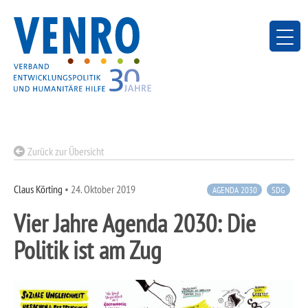
Skip
to
content
Zurück zur Übersicht
Claus Körting
•
24. Oktober 2019
AGENDA 2030
SDG
Vier Jahre Agenda 2030: Die
Politik ist am Zug