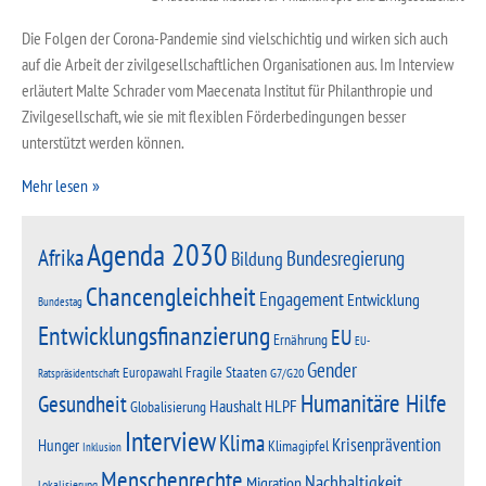
Die Folgen der Corona-Pandemie sind vielschichtig und wirken sich auch
auf die Arbeit der zivilgesellschaftlichen Organisationen aus. Im Interview
erläutert Malte Schrader vom Maecenata Institut für Philanthropie und
Zivilgesellschaft, wie sie mit flexiblen Förderbedingungen besser
unterstützt werden können.
Mehr lesen
Agenda 2030
Afrika
Bundesregierung
Bildung
Chancengleichheit
Engagement
Entwicklung
Bundestag
Entwicklungsfinanzierung
EU
Ernährung
EU-
Gender
Fragile Staaten
Europawahl
G7/G20
Ratspräsidentschaft
Humanitäre Hilfe
Gesundheit
Haushalt
HLPF
Globalisierung
Interview
Klima
Krisenprävention
Hunger
Klimagipfel
Inklusion
Menschenrechte
Nachhaltigkeit
Migration
Lokalisierung