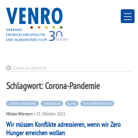
Skip
to
content
Zurück zur Übersicht
Schlagwort:
Corona-Pandemie
CORONA-PANDEMIE
ERNÄHRUNG
KLIMA
KRISENPRÄVENTION
Miriam Wiemers
•
21. Oktober 2021
Wir müssen Konflikte adressieren, wenn wir Zero
Hunger erreichen wollen