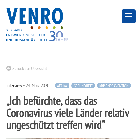
Skip
to
content
Zurück zur Übersicht
Interview
•
24. März 2020
AFRIKA
GESUNDHEIT
KRISENPRÄVENTION
„Ich befürchte, dass das
Coronavirus viele Länder relativ
ungeschützt treffen wird“