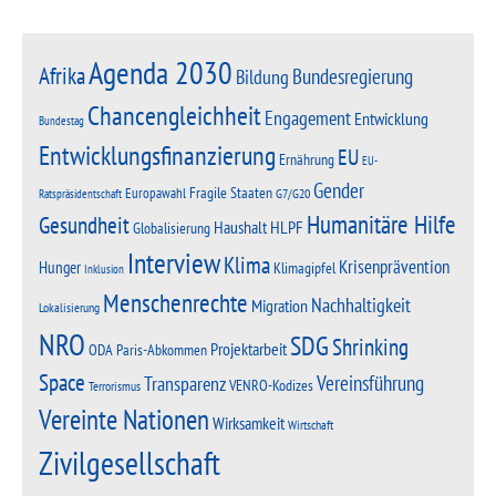
Agenda 2030
Afrika
Bundesregierung
Bildung
Chancengleichheit
Engagement
Entwicklung
Bundestag
Entwicklungsfinanzierung
EU
Ernährung
EU-
Gender
Fragile Staaten
Europawahl
G7/G20
Ratspräsidentschaft
Humanitäre Hilfe
Gesundheit
Haushalt
HLPF
Globalisierung
Interview
Klima
Krisenprävention
Hunger
Klimagipfel
Inklusion
Menschenrechte
Nachhaltigkeit
Migration
Lokalisierung
NRO
SDG
Shrinking
Projektarbeit
Paris-Abkommen
ODA
Space
Vereinsführung
Transparenz
VENRO-Kodizes
Terrorismus
Vereinte Nationen
Wirksamkeit
Wirtschaft
Zivilgesellschaft