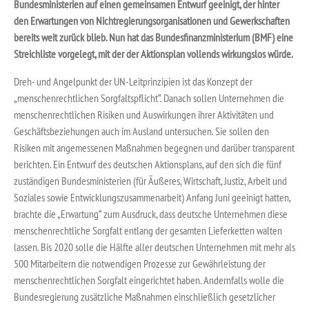
Bundesministerien auf einen gemeinsamen Entwurf geeinigt, der hinter
den Erwartungen von Nichtregierungsorganisationen und Gewerkschaften
bereits weit zurück blieb. Nun hat das Bundesfinanzministerium (BMF) eine
Streichliste vorgelegt, mit der der Aktionsplan vollends wirkungslos würde.
Dreh- und Angelpunkt der UN-Leitprinzipien ist das Konzept der
„menschenrechtlichen Sorgfaltspflicht“. Danach sollen Unternehmen die
menschenrechtlichen Risiken und Auswirkungen ihrer Aktivitäten und
Geschäftsbeziehungen auch im Ausland untersuchen. Sie sollen den
Risiken mit angemessenen Maßnahmen begegnen und darüber transparent
berichten. Ein Entwurf des deutschen Aktionsplans, auf den sich die fünf
zuständigen Bundesministerien (für Äußeres, Wirtschaft, Justiz, Arbeit und
Soziales sowie Entwicklungszusammenarbeit) Anfang Juni geeinigt hatten,
brachte die „Erwartung“ zum Ausdruck, dass deutsche Unternehmen diese
menschenrechtliche Sorgfalt entlang der gesamten Lieferketten walten
lassen. Bis 2020 solle die Hälfte aller deutschen Unternehmen mit mehr als
500 Mitarbeitern die notwendigen Prozesse zur Gewährleistung der
menschenrechtlichen Sorgfalt eingerichtet haben. Andernfalls wolle die
Bundesregierung zusätzliche Maßnahmen einschließlich gesetzlicher