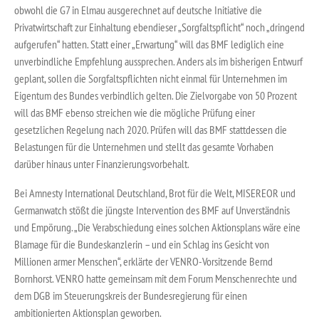
obwohl die G7 in Elmau ausgerechnet auf deutsche Initiative die
Privatwirtschaft zur Einhaltung ebendieser „Sorgfaltspflicht“ noch „dringend
aufgerufen“ hatten. Statt einer „Erwartung“ will das BMF lediglich eine
unverbindliche Empfehlung aussprechen. Anders als im bisherigen Entwurf
geplant, sollen die Sorgfaltspflichten nicht einmal für Unternehmen im
Eigentum des Bundes verbindlich gelten. Die Zielvorgabe von 50 Prozent
will das BMF ebenso streichen wie die mögliche Prüfung einer
gesetzlichen Regelung nach 2020. Prüfen will das BMF stattdessen die
Belastungen für die Unternehmen und stellt das gesamte Vorhaben
darüber hinaus unter Finanzierungsvorbehalt.
Bei Amnesty International Deutschland, Brot für die Welt, MISEREOR und
Germanwatch stößt die jüngste Intervention des BMF auf Unverständnis
und Empörung. „Die Verabschiedung eines solchen Aktionsplans wäre eine
Blamage für die Bundeskanzlerin – und ein Schlag ins Gesicht von
Millionen armer Menschen“, erklärte der VENRO-Vorsitzende Bernd
Bornhorst. VENRO hatte gemeinsam mit dem Forum Menschenrechte und
dem DGB im Steuerungskreis der Bundesregierung für einen
ambitionierten Aktionsplan geworben.