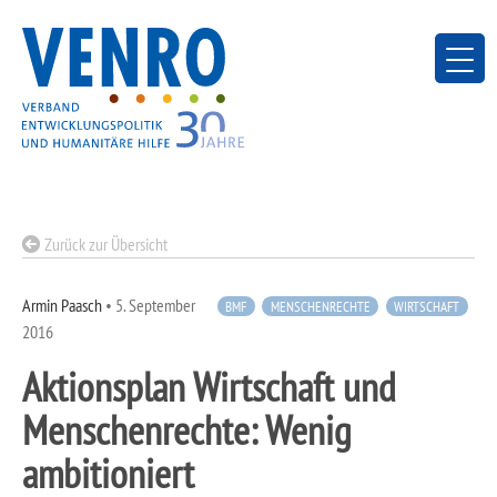
Skip
to
content
Zurück zur Übersicht
Armin Paasch
•
5. September
BMF
MENSCHENRECHTE
WIRTSCHAFT
2016
Aktionsplan Wirtschaft und
Menschenrechte: Wenig
ambitioniert