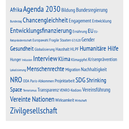
Agenda 2030
Afrika
Bundesregierung
Bildung
Chancengleichheit
Engagement
Entwicklung
Bundestag
Entwicklungsfinanzierung
EU
Ernährung
EU-
Gender
Fragile Staaten
Europawahl
G7/G20
Ratspräsidentschaft
Humanitäre Hilfe
Gesundheit
Haushalt
HLPF
Globalisierung
Interview
Klima
Krisenprävention
Hunger
Klimagipfel
Inklusion
Menschenrechte
Nachhaltigkeit
Migration
Lokalisierung
NRO
SDG
Shrinking
Projektarbeit
Paris-Abkommen
ODA
Space
Vereinsführung
Transparenz
VENRO-Kodizes
Terrorismus
Vereinte Nationen
Wirksamkeit
Wirtschaft
Zivilgesellschaft