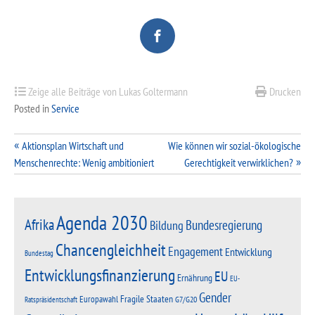
Zeige alle Beiträge von Lukas Goltermann
Drucken
Posted in
Service
Beitragsnavigation
Aktionsplan Wirtschaft und
Wie können wir sozial-ökologische
Menschenrechte: Wenig ambitioniert
Gerechtigkeit verwirklichen?
Agenda 2030
Afrika
Bundesregierung
Bildung
Chancengleichheit
Engagement
Entwicklung
Bundestag
Entwicklungsfinanzierung
EU
Ernährung
EU-
Gender
Fragile Staaten
Europawahl
G7/G20
Ratspräsidentschaft