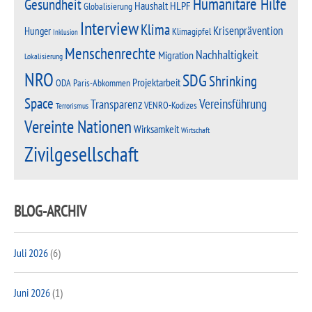
Humanitäre Hilfe
Gesundheit
Haushalt
HLPF
Globalisierung
Interview
Klima
Krisenprävention
Hunger
Klimagipfel
Inklusion
Menschenrechte
Nachhaltigkeit
Migration
Lokalisierung
NRO
SDG
Shrinking
Projektarbeit
Paris-Abkommen
ODA
Space
Vereinsführung
Transparenz
VENRO-Kodizes
Terrorismus
Vereinte Nationen
Wirksamkeit
Wirtschaft
Zivilgesellschaft
BLOG-ARCHIV
Juli 2026
(6)
Juni 2026
(1)