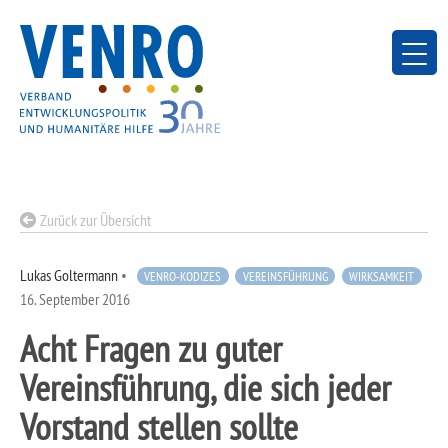
Skip
to
content
Zurück zur Übersicht
Lukas Goltermann
•
VENRO-KODIZES
VEREINSFÜHRUNG
WIRKSAMKEIT
16. September 2016
Acht Fragen zu guter
Vereinsführung, die sich jeder
Vorstand stellen sollte