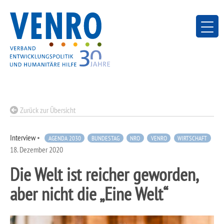
Skip
to
content
Zurück zur Übersicht
Interview
•
AGENDA 2030
BUNDESTAG
NRO
VENRO
WIRTSCHAFT
18. Dezember 2020
Die Welt ist reicher geworden,
aber nicht die „Eine Welt“