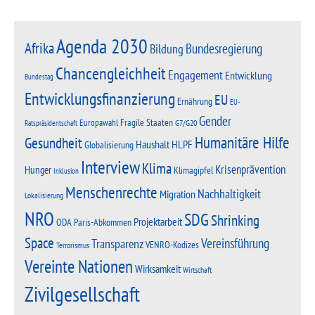
Agenda 2030
Afrika
Bundesregierung
Bildung
Chancengleichheit
Engagement
Entwicklung
Bundestag
Entwicklungsfinanzierung
EU
Ernährung
EU-
Gender
Fragile Staaten
Europawahl
G7/G20
Ratspräsidentschaft
Humanitäre Hilfe
Gesundheit
Haushalt
HLPF
Globalisierung
Interview
Klima
Krisenprävention
Hunger
Klimagipfel
Inklusion
Menschenrechte
Nachhaltigkeit
Migration
Lokalisierung
NRO
SDG
Shrinking
Projektarbeit
Paris-Abkommen
ODA
Space
Vereinsführung
Transparenz
VENRO-Kodizes
Terrorismus
Vereinte Nationen
Wirksamkeit
Wirtschaft
Zivilgesellschaft