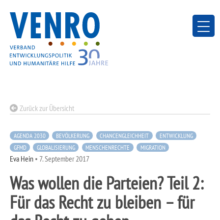
Skip
to
content
Zurück zur Übersicht
AGENDA 2030
BEVÖLKERUNG
CHANCENGLEICHHEIT
ENTWICKLUNG
GFMD
GLOBALISIERUNG
MENSCHENRECHTE
MIGRATION
Eva Hein
•
7. September 2017
Was wollen die Parteien? Teil 2:
Für das Recht zu bleiben – für