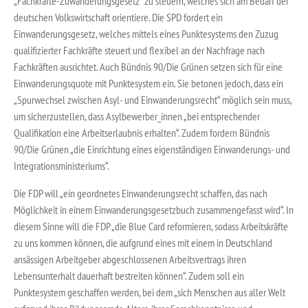
„Fachkräfte-Zuwanderungsgesetz“ zu steuern, welches sich am Bedarf der
deutschen Volkswirtschaft orientiere. Die SPD fordert ein
Einwanderungsgesetz, welches mittels eines Punktesystems den Zuzug
qualifizierter Fachkräfte steuert und flexibel an der Nachfrage nach
Fachkräften ausrichtet. Auch Bündnis 90/Die Grünen setzen sich für eine
Einwanderungsquote mit Punktesystem ein. Sie betonen jedoch, dass ein
„Spurwechsel zwischen Asyl- und Einwanderungsrecht“ möglich sein muss,
um sicherzustellen, dass Asylbewerber_innen „bei entsprechender
Qualifikation eine Arbeitserlaubnis erhalten“. Zudem fordern Bündnis
90/Die Grünen „die Einrichtung eines eigenständigen Einwanderungs- und
Integrationsministeriums“.
Die FDP will „ein geordnetes Einwanderungsrecht schaffen, das nach
Möglichkeit in einem Einwanderungsgesetzbuch zusammengefasst wird“. In
diesem Sinne will die FDP „die Blue Card reformieren, sodass Arbeitskräfte
zu uns kommen können, die aufgrund eines mit einem in Deutschland
ansässigen Arbeitgeber abgeschlossenen Arbeitsvertrags ihren
Lebensunterhalt dauerhaft bestreiten können“. Zudem soll ein
Punktesystem geschaffen werden, bei dem „sich Menschen aus aller Welt