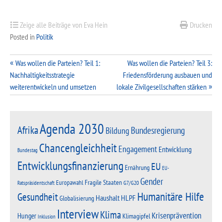
Zeige alle Beiträge von Eva Hein
Drucken
Posted in
Politik
Beitragsnavigation
Was wollen die Parteien? Teil 1:
Was wollen die Parteien? Teil 3:
Nachhaltigkeitsstrategie
Friedensförderung ausbauen und
weiterentwickeln und umsetzen
lokale Zivilgesellschaften stärken
Agenda 2030
Afrika
Bundesregierung
Bildung
Chancengleichheit
Engagement
Entwicklung
Bundestag
Entwicklungsfinanzierung
EU
Ernährung
EU-
Gender
Fragile Staaten
Europawahl
G7/G20
Ratspräsidentschaft
Humanitäre Hilfe
Gesundheit
Haushalt
HLPF
Globalisierung
Interview
Klima
Krisenprävention
Hunger
Klimagipfel
Inklusion