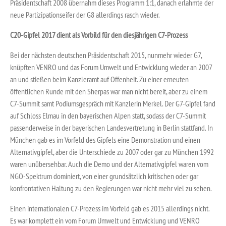
Präsidentschaft 2008 übernahm dieses Programm 1:1, danach erlahmte der
neue Partizipationseifer der G8 allerdings rasch wieder.
C20-Gipfel 2017 dient als Vorbild für den diesjährigen C7-Prozess
Bei der nächsten deutschen Präsidentschaft 2015, nunmehr wieder G7,
knüpften VENRO und das Forum Umwelt und Entwicklung wieder an 2007
an und stießen beim Kanzleramt auf Offenheit. Zu einer erneuten
öffentlichen Runde mit den Sherpas war man nicht bereit, aber zu einem
C7-Summit samt Podiumsgespräch mit Kanzlerin Merkel. Der G7-Gipfel fand
auf Schloss Elmau in den bayerischen Alpen statt, sodass der C7-Summit
passenderweise in der bayerischen Landesvertretung in Berlin stattfand. In
München gab es im Vorfeld des Gipfels eine Demonstration und einen
Alternativgipfel, aber die Unterschiede zu 2007 oder gar zu München 1992
waren unübersehbar. Auch die Demo und der Alternativgipfel waren vom
NGO-Spektrum dominiert, von einer grundsätzlich kritischen oder gar
konfrontativen Haltung zu den Regierungen war nicht mehr viel zu sehen.
Einen internationalen C7-Prozess im Vorfeld gab es 2015 allerdings nicht.
Es war komplett ein vom Forum Umwelt und Entwicklung und VENRO