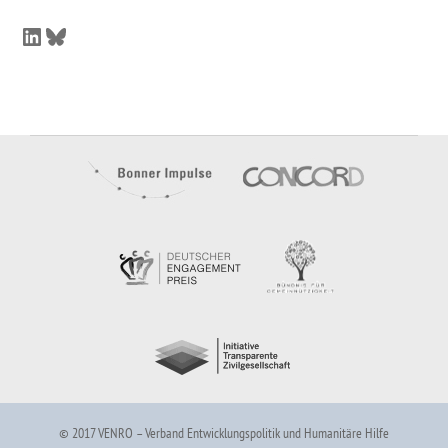
LinkedIn
Bluesky
© 2017 VENRO – Verband Entwicklungspolitik und Humanitäre Hilfe