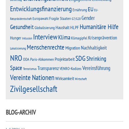
Entwicklungsfinanzierung
EU
Ernährung
EU-
Gender
Fragile Staaten
Europawahl
G7/G20
Ratspräsidentschaft
Humanitäre Hilfe
Gesundheit
Haushalt
HLPF
Globalisierung
Interview
Klima
Krisenprävention
Hunger
Klimagipfel
Inklusion
Menschenrechte
Nachhaltigkeit
Migration
Lokalisierung
NRO
SDG
Shrinking
Projektarbeit
Paris-Abkommen
ODA
Space
Vereinsführung
Transparenz
VENRO-Kodizes
Terrorismus
Vereinte Nationen
Wirksamkeit
Wirtschaft
Zivilgesellschaft
BLOG-ARCHIV