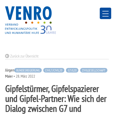
Skip
to
content
Zurück zur Übersicht
Jürgen
BUNDESREGIERUNG
CIVIL7/CIVIL20
G7/G20
ZIVILGESELLSCHAFT
Maier
•
28. März 2022
Gipfelstürmer, Gipfelspazierer
und Gipfel-Partner: Wie sich der
Dialog zwischen G7 und