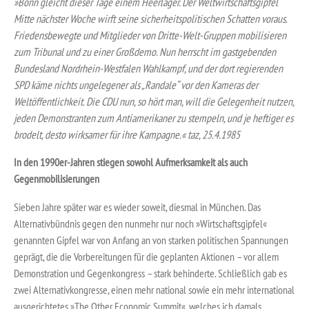
»Bonn gleicht dieser Tage einem Heerlager. Der Weltwirtschaftsgipfel
Mitte nächster Woche wirft seine sicherheitspolitischen Schatten voraus.
Friedensbewegte und Mitglieder von Dritte-Welt-Gruppen mobilisieren
zum Tribunal und zu einer Großdemo. Nun herrscht im gastgebenden
Bundesland Nordrhein-Westfalen Wahlkampf, und der dort regierenden
SPD käme nichts ungelegener als „Randale“ vor den Kameras der
Weltöffentlichkeit. Die CDU nun, so hört man, will die Gelegenheit nutzen,
jeden Demonstranten zum Antiamerikaner zu stempeln, und je heftiger es
brodelt, desto wirksamer für ihre Kampagne.« taz, 25.4.1985
In den 1990er-Jahren stiegen sowohl Aufmerksamkeit als auch
Gegenmobilisierungen
Sieben Jahre später war es wieder soweit, diesmal in München. Das
Alternativbündnis gegen den nunmehr nur noch »Wirtschaftsgipfel«
genannten Gipfel war von Anfang an von starken politischen Spannungen
geprägt, die die Vorbereitungen für die geplanten Aktionen – vor allem
Demonstration und Gegenkongress – stark behinderte. Schließlich gab es
zwei Alternativkongresse, einen mehr national sowie ein mehr international
ausgerichtetes »The Other Economic Summit«, welches ich damals