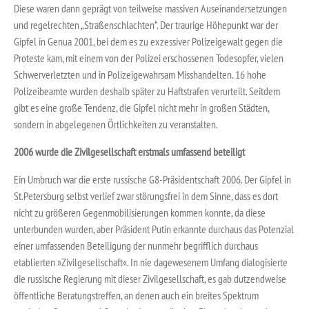
Diese waren dann geprägt von teilweise massiven Auseinandersetzungen
und regelrechten „Straßenschlachten“. Der traurige Höhepunkt war der
Gipfel in Genua 2001, bei dem es zu exzessiver Polizeigewalt gegen die
Proteste kam, mit einem von der Polizei erschossenen Todesopfer, vielen
Schwerverletzten und in Polizeigewahrsam Misshandelten. 16 hohe
Polizeibeamte wurden deshalb später zu Haftstrafen verurteilt. Seitdem
gibt es eine große Tendenz, die Gipfel nicht mehr in großen Städten,
sondern in abgelegenen Örtlichkeiten zu veranstalten.
2006 wurde die Zivilgesellschaft erstmals umfassend beteiligt
Ein Umbruch war die erste russische G8-Präsidentschaft 2006. Der Gipfel in
St.Petersburg selbst verlief zwar störungsfrei in dem Sinne, dass es dort
nicht zu größeren Gegenmobilisierungen kommen konnte, da diese
unterbunden wurden, aber Präsident Putin erkannte durchaus das Potenzial
einer umfassenden Beteiligung der nunmehr begrifflich durchaus
etablierten »Zivilgesellschaft«. In nie dagewesenem Umfang dialogisierte
die russische Regierung mit dieser Zivilgesellschaft, es gab dutzendweise
öffentliche Beratungstreffen, an denen auch ein breites Spektrum