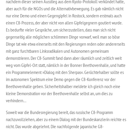
nachdem dieser seinen Ausstieg aus dem Kyoto-Protokoll verkündet hatte,
aber auch für die NGOs und die Alternativbewegung. Es gab nämlich nicht
nur eine Demo und einen Gegengipfel in Rostock, sondern erstmals auch
einen C8-Prozess, der aber nicht von allen Gipfelgegnern goutiert wurde.
Es bedurfte vieler Gespräche, um sicherzustellen, dass man sich nicht
gegenseitig alle möglichen schlimmen Dinge vorwarf, weil man so böse
Dinge tat wie etwa einerseits mit den Regierungen reden oder andererseits
mit ganz furchtbaren Linksradikalen und Autonomen gemeinsam
demonstrieren. Der C8-Summit fand dann aber räumlich und zeitlich weit
weg vom Gipfel-Ort statt, nämlich in der Bonner Beethovenhalle, und hatte
ein Programmelement »Dialog mit den Sherpas«. Gerüchtehalber sollte es
im autonomen Spektrum eine Demo gegen die C8-Konferenz vor der
Beethovenhalle geben. Sicherheitshalber meldete ich gleich noch eine
kleine Demonstration vor der Beethovenhalle selbst an, um dies zu
verhindern…
Soweit war die Bundesregierung bereit, das russische C8-Programm
nachzuvollziehen, aber zu einem Dialog mit der Bundeskanzlerin reichte es
nicht. Das wurde abgelehnt. Die nachfolgende japanische G8-