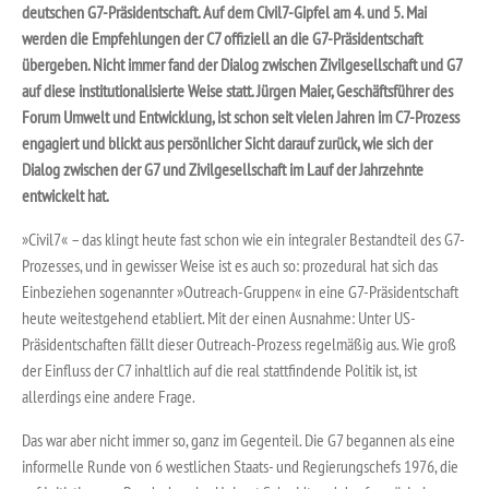
deutschen G7-Präsidentschaft. Auf dem Civil7-Gipfel am 4. und 5. Mai
werden die Empfehlungen der C7 offiziell an die G7-Präsidentschaft
übergeben. Nicht immer fand der Dialog zwischen Zivilgesellschaft und G7
auf diese institutionalisierte Weise statt. Jürgen Maier, Geschäftsführer des
Forum Umwelt und Entwicklung, ist schon seit vielen Jahren im C7-Prozess
engagiert und blickt aus persönlicher Sicht darauf zurück, wie sich der
Dialog zwischen der G7 und Zivilgesellschaft im Lauf der Jahrzehnte
entwickelt hat.
»Civil7« – das klingt heute fast schon wie ein integraler Bestandteil des G7-
Prozesses, und in gewisser Weise ist es auch so: prozedural hat sich das
Einbeziehen sogenannter »Outreach-Gruppen« in eine G7-Präsidentschaft
heute weitestgehend etabliert. Mit der einen Ausnahme: Unter US-
Präsidentschaften fällt dieser Outreach-Prozess regelmäßig aus. Wie groß
der Einfluss der C7 inhaltlich auf die real stattfindende Politik ist, ist
allerdings eine andere Frage.
Das war aber nicht immer so, ganz im Gegenteil. Die G7 begannen als eine
informelle Runde von 6 westlichen Staats- und Regierungschefs 1976, die