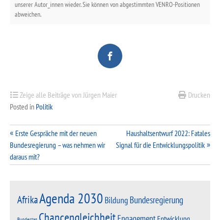
unserer Autor_innen wieder. Sie können von abgestimmten VENRO-Positionen
abweichen.
Zeige alle Beiträge von Jürgen Maier
Drucken
Posted in
Politik
Beitragsnavigation
Erste Gespräche mit der neuen
Haushaltsentwurf 2022: Fatales
Bundesregierung – was nehmen wir
Signal für die Entwicklungspolitik
daraus mit?
Agenda 2030
Afrika
Bundesregierung
Bildung
Chancengleichheit
Engagement
Entwicklung
Bundestag