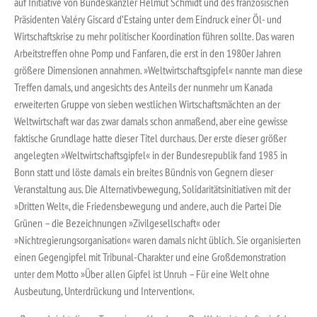
auf Initiative von Bundeskanzler Helmut Schmidt und des französischen
Präsidenten Valéry Giscard d’Estaing unter dem Eindruck einer Öl- und
Wirtschaftskrise zu mehr politischer Koordination führen sollte. Das waren
Arbeitstreffen ohne Pomp und Fanfaren, die erst in den 1980er Jahren
größere Dimensionen annahmen. »Weltwirtschaftsgipfel« nannte man diese
Treffen damals, und angesichts des Anteils der nunmehr um Kanada
erweiterten Gruppe von sieben westlichen Wirtschaftsmächten an der
Weltwirtschaft war das zwar damals schon anmaßend, aber eine gewisse
faktische Grundlage hatte dieser Titel durchaus. Der erste dieser größer
angelegten »Weltwirtschaftsgipfel« in der Bundesrepublik fand 1985 in
Bonn statt und löste damals ein breites Bündnis von Gegnern dieser
Veranstaltung aus. Die Alternativbewegung, Solidaritätsinitiativen mit der
»Dritten Welt«, die Friedensbewegung und andere, auch die Partei Die
Grünen – die Bezeichnungen »Zivilgesellschaft« oder
»Nichtregierungsorganisation« waren damals nicht üblich. Sie organisierten
einen Gegengipfel mit Tribunal-Charakter und eine Großdemonstration
unter dem Motto »Über allen Gipfel ist Unruh – Für eine Welt ohne
Ausbeutung, Unterdrückung und Intervention«.