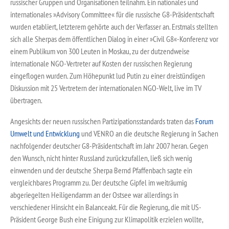
russischer Gruppen und Organisationen teilnahm. Ein nationales und
internationales »Advisory Committee« für die russische G8-Präsidentschaft
wurden etabliert, letzterem gehörte auch der Verfasser an. Erstmals stellten
sich alle Sherpas dem öffentlichen Dialog in einer »Civil G8«-Konferenz vor
einem Publikum von 300 Leuten in Moskau, zu der dutzendweise
internationale NGO-Vertreter auf Kosten der russischen Regierung
eingeflogen wurden. Zum Höhepunkt lud Putin zu einer dreistündigen
Diskussion mit 25 Vertretern der internationalen NGO-Welt, live im TV
übertragen.
Angesichts der neuen russischen Partizipationsstandards traten das
Forum
Umwelt und Entwicklung
und VENRO an die deutsche Regierung in Sachen
nachfolgender deutscher G8-Präsidentschaft im Jahr 2007 heran. Gegen
den Wunsch, nicht hinter Russland zurückzufallen, ließ sich wenig
einwenden und der deutsche Sherpa Bernd Pfaffenbach sagte ein
vergleichbares Programm zu. Der deutsche Gipfel im weiträumig
abgeriegelten Heiligendamm an der Ostsee war allerdings in
verschiedener Hinsicht ein Balanceakt. Für die Regierung, die mit US-
Präsident George Bush eine Einigung zur Klimapolitik erzielen wollte,