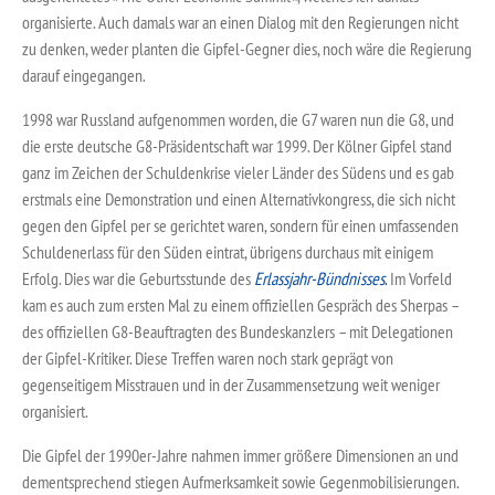
organisierte. Auch damals war an einen Dialog mit den Regierungen nicht
zu denken, weder planten die Gipfel-Gegner dies, noch wäre die Regierung
darauf eingegangen.
1998 war Russland aufgenommen worden, die G7 waren nun die G8, und
die erste deutsche G8-Präsidentschaft war 1999. Der Kölner Gipfel stand
ganz im Zeichen der Schuldenkrise vieler Länder des Südens und es gab
erstmals eine Demonstration und einen Alternativkongress, die sich nicht
gegen den Gipfel per se gerichtet waren, sondern für einen umfassenden
Schuldenerlass für den Süden eintrat, übrigens durchaus mit einigem
Erfolg. Dies war die Geburtsstunde des
Erlassjahr-Bündnisses
.
Im Vorfeld
kam es auch zum ersten Mal zu einem offiziellen Gespräch des Sherpas –
des offiziellen G8-Beauftragten des Bundeskanzlers – mit Delegationen
der Gipfel-Kritiker. Diese Treffen waren noch stark geprägt von
gegenseitigem Misstrauen und in der Zusammensetzung weit weniger
organisiert.
Die Gipfel der 1990er-Jahre nahmen immer größere Dimensionen an und
dementsprechend stiegen Aufmerksamkeit sowie Gegenmobilisierungen.