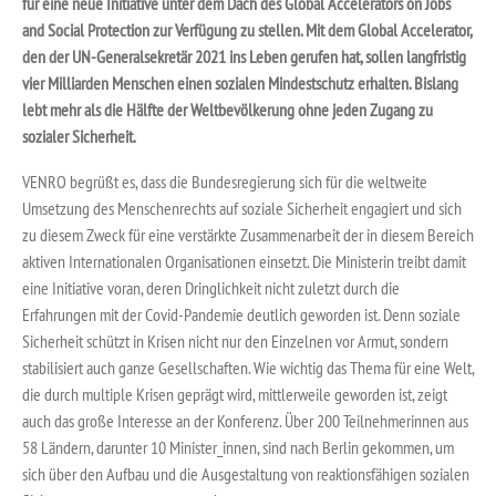
für eine neue Initiative unter dem Dach des Global Accelerators on Jobs
and Social Protection zur Verfügung zu stellen. Mit dem Global Accelerator,
den der UN-Generalsekretär 2021 ins Leben gerufen hat, sollen langfristig
vier Milliarden Menschen einen sozialen Mindestschutz erhalten. Bislang
lebt mehr als die Hälfte der Weltbevölkerung ohne jeden Zugang zu
sozialer Sicherheit.
VENRO begrüßt es, dass die Bundesregierung sich für die weltweite
Umsetzung des Menschenrechts auf soziale Sicherheit engagiert und sich
zu diesem Zweck für eine verstärkte Zusammenarbeit der in diesem Bereich
aktiven Internationalen Organisationen einsetzt. Die Ministerin treibt damit
eine Initiative voran, deren Dringlichkeit nicht zuletzt durch die
Erfahrungen mit der Covid-Pandemie deutlich geworden ist. Denn soziale
Sicherheit schützt in Krisen nicht nur den Einzelnen vor Armut, sondern
stabilisiert auch ganze Gesellschaften. Wie wichtig das Thema für eine Welt,
die durch multiple Krisen geprägt wird, mittlerweile geworden ist, zeigt
auch das große Interesse an der Konferenz. Über 200 Teilnehmerinnen aus
58 Ländern, darunter 10 Minister_innen, sind nach Berlin gekommen, um
sich über den Aufbau und die Ausgestaltung von reaktionsfähigen sozialen