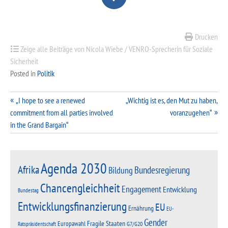
Drucken
Zeige alle Beiträge von Nicola Wiebe / VENRO-Sprecherin für Soziale
Sicherheit
Posted in
Politik
Beitragsnavigation
„I hope to see a renewed
„Wichtig ist es, den Mut zu haben,
commitment from all parties involved
voranzugehen“
in the Grand Bargain“
Agenda 2030
Afrika
Bundesregierung
Bildung
Chancengleichheit
Engagement
Entwicklung
Bundestag
Entwicklungsfinanzierung
EU
Ernährung
EU-
Gender
Fragile Staaten
Europawahl
G7/G20
Ratspräsidentschaft