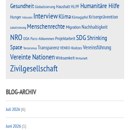
Humanitäre Hilfe
Gesundheit
Haushalt
HLPF
Globalisierung
Interview
Klima
Krisenprävention
Hunger
Klimagipfel
Inklusion
Menschenrechte
Nachhaltigkeit
Migration
Lokalisierung
NRO
SDG
Shrinking
Projektarbeit
Paris-Abkommen
ODA
Space
Vereinsführung
Transparenz
VENRO-Kodizes
Terrorismus
Vereinte Nationen
Wirksamkeit
Wirtschaft
Zivilgesellschaft
BLOG-ARCHIV
Juli 2026
(6)
Juni 2026
(1)