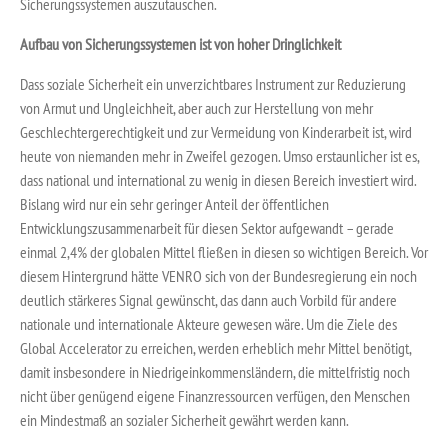
Sicherungssystemen auszutauschen.
Aufbau von Sicherungssystemen ist von hoher Dringlichkeit
Dass soziale Sicherheit ein unverzichtbares Instrument zur Reduzierung
von Armut und Ungleichheit, aber auch zur Herstellung von mehr
Geschlechtergerechtigkeit und zur Vermeidung von Kinderarbeit ist, wird
heute von niemanden mehr in Zweifel gezogen. Umso erstaunlicher ist es,
dass national und international zu wenig in diesen Bereich investiert wird.
Bislang wird nur ein sehr geringer Anteil der öffentlichen
Entwicklungszusammenarbeit für diesen Sektor aufgewandt – gerade
einmal 2,4% der globalen Mittel fließen in diesen so wichtigen Bereich. Vor
diesem Hintergrund hätte VENRO sich von der Bundesregierung ein noch
deutlich stärkeres Signal gewünscht, das dann auch Vorbild für andere
nationale und internationale Akteure gewesen wäre. Um die Ziele des
Global Accelerator zu erreichen, werden erheblich mehr Mittel benötigt,
damit insbesondere in Niedrigeinkommensländern, die mittelfristig noch
nicht über genügend eigene Finanzressourcen verfügen, den Menschen
ein Mindestmaß an sozialer Sicherheit gewährt werden kann.