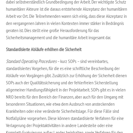
dabei selbstverständlich Grundbedingung der Arbeit. Der wichtigste Schutz
humanitärer Akteure ist die daraus entstehende Akzeptanz der humanitären
Arbeit vor Ort. Die Teilnehmenden waren sich einig, dass diese Akzeptanz in
den vergangenen Jahren in vielen Kontexten immer stärker in Bedrängnis
geraten ist. Dies stellt eine große Herausforderung für das
Sicherheitsmanagement und die humanitäre Arbeit insgesamt dar.
Standardisierte Abläufe erhöhen die Sicherheit
Standard Operating Procedures
– kurz SOPs – sind vereinbartes,
standardisiertes Vorgehen, für die es eine schriftliche Beschreibung der
Abläufe von Vorgängen gibt. Zusätzlich zur Erhöhung der Sicherheit dienen
SOPs auch der Qualitätssicherung und der fehlerfreien Sicherstellung
allgemeiner Handlungsfähigkeit in der Projektarbeit. SOPs gibt es in vielen
NRO bereits für den Bereich der Finanzen, aber auch für den Umgang mit
besonderen Situationen, wie etwa dem Ausbruch von ansteckenden
Krankheiten oder eine veränderte Sicherheitslage. Für diese Fälle sind
Notfallpläne vorgesehen. Diese können standardisierte Verfahren für eine
Verlagerung der Projektaktivitäten in andere Landesteile oder eine
Komplett-Evakuierung außer Landes beinhalten, sowie Verfahren für den