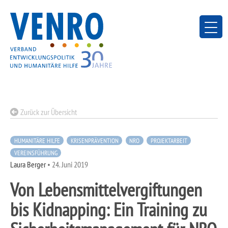
Skip
to
content
Zurück zur Übersicht
HUMANITÄRE HILFE
KRISENPRÄVENTION
NRO
PROJEKTARBEIT
VEREINSFÜHRUNG
Laura Berger
•
24. Juni 2019
Von Lebensmittelvergiftungen
bis Kidnapping: Ein Training zu