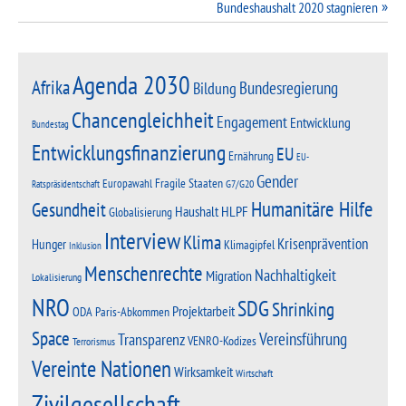
Bundeshaushalt 2020 stagnieren
Agenda 2030
Afrika
Bundesregierung
Bildung
Chancengleichheit
Engagement
Entwicklung
Bundestag
Entwicklungsfinanzierung
EU
Ernährung
EU-
Gender
Fragile Staaten
Europawahl
G7/G20
Ratspräsidentschaft
Humanitäre Hilfe
Gesundheit
Haushalt
HLPF
Globalisierung
Interview
Klima
Krisenprävention
Hunger
Klimagipfel
Inklusion
Menschenrechte
Nachhaltigkeit
Migration
Lokalisierung
NRO
SDG
Shrinking
Projektarbeit
Paris-Abkommen
ODA
Space
Vereinsführung
Transparenz
VENRO-Kodizes
Terrorismus
Vereinte Nationen
Wirksamkeit
Wirtschaft
Zivilgesellschaft