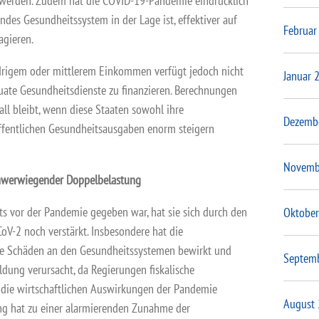
et werden. Zudem hat die COVID-19-Pandemie eindrücklich
endes Gesundheitssystem in der Lage ist, effektiver auf
Februar
agieren.
edrigem oder mittlerem Einkommen verfügt jedoch nicht
Januar 
uate Gesundheitsdienste zu finanzieren. Berechnungen
all bleibt, wenn diese Staaten sowohl ihre
Dezemb
ffentlichen Gesundheitsausgaben enorm steigern
Novemb
hwerwiegender Doppelbelastung
s vor der Pandemie gegeben war, hat sie sich durch den
Oktober
V-2 noch verstärkt. Insbesondere hat die
e Schäden an den Gesundheitssystemen bewirkt und
Septem
ldung verursacht, da Regierungen fiskalische
die wirtschaftlichen Auswirkungen der Pandemie
August
ng hat zu einer alarmierenden Zunahme der