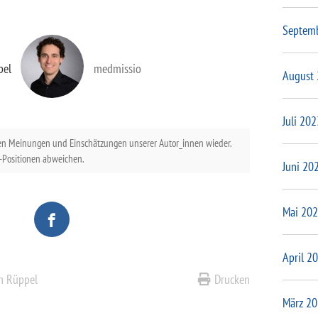
Septem
pel
medmissio
August
Juli 202
en Meinungen und Einschätzungen unserer Autor_innen wieder.
Positionen abweichen.
Juni 20
Mai 20
April 2
an Rüppel
Drucken
März 2