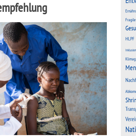
Ent
empfehlung
Ernähr
Fragile
Gesu
HLPF
Inklusio
Klimag
Men
Nachh
Abkom
Shri
Trans
Verei
Nat