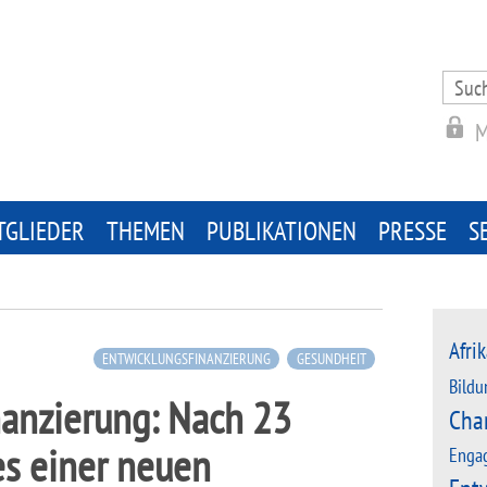
Search
for:
M
TGLIEDER
THEMEN
PUBLIKATIONEN
PRESSE
S
Afrik
ENTWICKLUNGSFINANZIERUNG
GESUNDHEIT
Bildu
nanzierung: Nach 23
Cha
es einer neuen
Enga