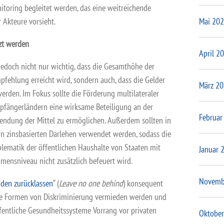
toring begleitet werden, das eine weitreichende
Mai 20
r Akteure vorsieht.
zt werden
April 2
edoch nicht nur wichtig, dass die Gesamthöhe der
fehlung erreicht wird, sondern auch, dass die Gelder
März 2
 werden. Im Fokus sollte die Förderung multilateraler
fängerländern eine wirksame Beteiligung an der
Februar
wendung der Mittel zu ermöglichen. Außerdem sollten in
von zinsbasierten Darlehen verwendet werden, sodass die
lematik der öffentlichen Haushalte von Staaten mit
Januar 
mensniveau nicht zusätzlich befeuert wird.
Novemb
den zurücklassen
“ (
Leave no one behind
) konsequent
he Formen von Diskriminierung vermieden werden und
fentliche Gesundheitssysteme Vorrang vor privaten
Oktober