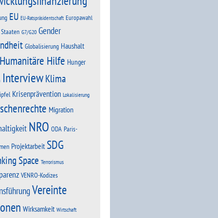
wicklungsfinanzierung
EU
ung
Europawahl
EU-Ratspräsidentschaft
Gender
 Staaten
G7/G20
ndheit
Haushalt
Globalisierung
Humanitäre Hilfe
Hunger
Interview
Klima
n
Krisenprävention
ipfel
Lokalisierung
schenrechte
Migration
NRO
altigkeit
Paris-
ODA
SDG
Projektarbeit
men
nking Space
Terrorismus
parenz
VENRO-Kodizes
Vereinte
nsführung
ionen
Wirksamkeit
Wirtschaft