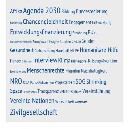
Agenda 2030
Afrika
Bundesregierung
Bildung
Chancengleichheit
Engagement
Entwicklung
Bundestag
Entwicklungsfinanzierung
EU
Ernährung
EU-
Gender
Fragile Staaten
Europawahl
G7/G20
Ratspräsidentschaft
Humanitäre Hilfe
Gesundheit
Haushalt
HLPF
Globalisierung
Interview
Klima
Krisenprävention
Hunger
Klimagipfel
Inklusion
Menschenrechte
Nachhaltigkeit
Migration
Lokalisierung
NRO
SDG
Shrinking
Projektarbeit
Paris-Abkommen
ODA
Space
Vereinsführung
Transparenz
VENRO-Kodizes
Terrorismus
Vereinte Nationen
Wirksamkeit
Wirtschaft
Zivilgesellschaft