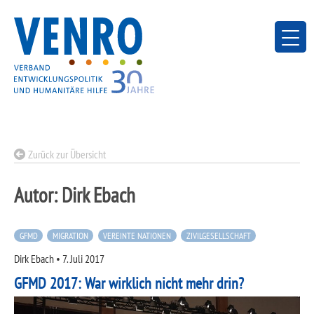
Skip
to
content
Zurück zur Übersicht
Autor:
Dirk Ebach
GFMD
MIGRATION
VEREINTE NATIONEN
ZIVILGESELLSCHAFT
Dirk Ebach
•
7. Juli 2017
GFMD 2017: War wirklich nicht mehr drin?