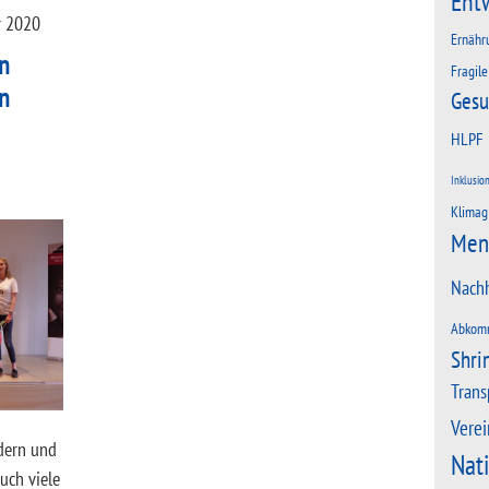
Ent
r 2020
Ernähr
en
Fragile
in
Gesu
HLPF
Inklusio
Klimag
Men
Nachh
Abkom
Shri
Trans
Verei
ndern und
Nat
uch viele