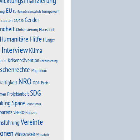
wicklungsfinanzierung
EU
ung
Europawahl
EU-Ratspräsidentschaft
Gender
 Staaten
G7/G20
ndheit
Haushalt
Globalisierung
Humanitäre Hilfe
Hunger
Interview
Klima
n
Krisenprävention
ipfel
Lokalisierung
schenrechte
Migration
NRO
altigkeit
Paris-
ODA
SDG
Projektarbeit
men
nking Space
Terrorismus
parenz
VENRO-Kodizes
Vereinte
nsführung
ionen
Wirksamkeit
Wirtschaft