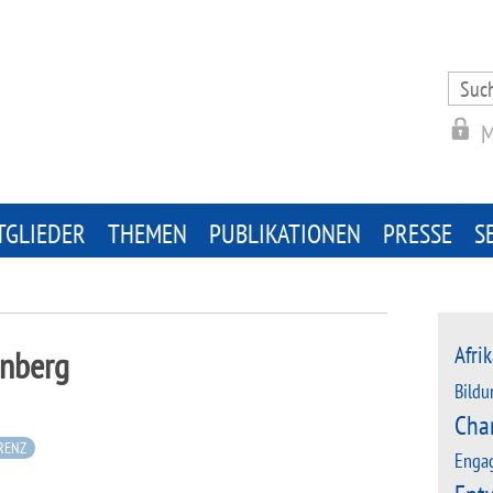
Search
for:
M
TGLIEDER
THEMEN
PUBLIKATIONEN
PRESSE
S
Afrik
enberg
Bildu
Cha
RENZ
Enga