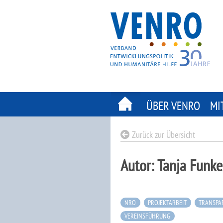
Skip
to
content
ÜBER VENRO
MI
Zurück zur Übersicht
Autor:
Tanja Funk
NRO
PROJEKTARBEIT
TRANSPA
VEREINSFÜHRUNG