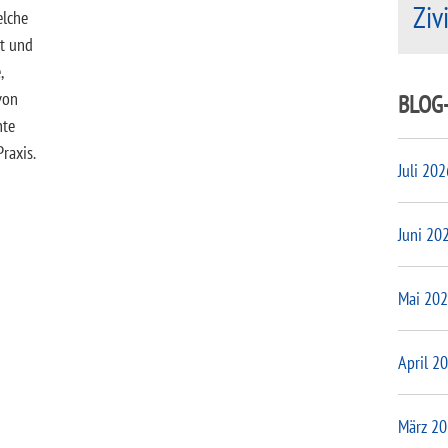
Ziv
elche
bt und
,
von
BLOG
hte
raxis.
Juli 202
Juni 20
Mai 20
April 2
März 2