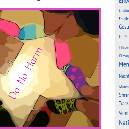
Ent
Ernähr
Fragile
Gesu
HLPF
Inklusio
Klimag
Men
Nachh
Abkom
Shri
Trans
Verei
Nat