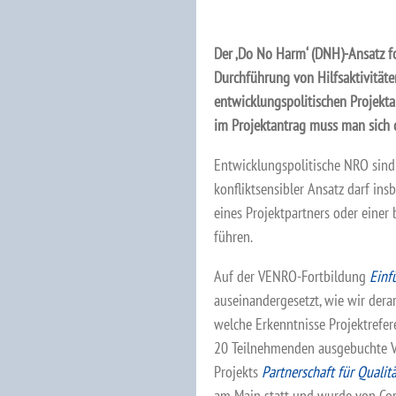
Der ‚Do No Harm‘ (DNH)-Ansatz fo
Durchführung von Hilfsaktivitäten
entwicklungspolitischen Projekta
im Projektantrag muss man sich d
Entwicklungspolitische NRO sind 
konfliktsensibler Ansatz darf in
eines Projektpartners oder eine
führen.
Auf der VENRO-Fortbildung
Einf
auseinandergesetzt, wie wir der
welche Erkenntnisse Projektrefe
20 Teilnehmenden ausgebuchte V
Projekts
Partnerschaft für Qualit
am Main statt und wurde von Corn