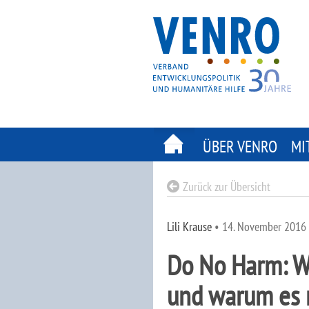
Skip
to
content
ÜBER VENRO
MI
Zurück zur Übersicht
Lili Krause
•
14. November 2016
Do No Harm: Wa
und warum es 