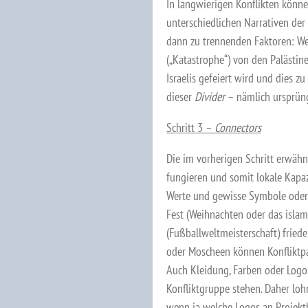
In langwierigen Konflikten könne
unterschiedlichen Narrativen de
dann zu trennenden Faktoren: Wen
(„Katastrophe“) von den Palästin
Israelis gefeiert wird und dies z
dieser
Divider
– nämlich ursprüng
Schritt 3 –
Connectors
Die im vorherigen Schritt erwäh
fungieren und somit lokale Kapa
Werte und gewisse Symbole oder 
Fest (Weihnachten oder das isla
(Fußballweltmeisterschaft) friede
oder Moscheen können Konfliktpa
Auch Kleidung, Farben oder Logo
Konfliktgruppe stehen. Daher loh
wenn ja welche Logos an Projekt