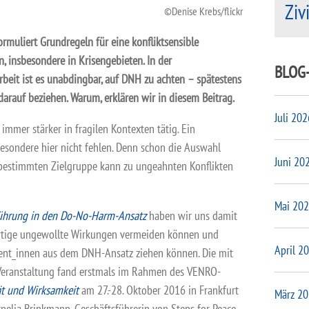
Ziv
Denise Krebs/flickr
rmuliert Grundregeln für eine konfliktsensible
, insbesondere in Krisengebieten. In der
BLOG
rbeit ist es unabdingbar, auf DNH zu achten – spätestens
arauf beziehen. Warum, erklären wir in diesem Beitrag.
Juli 202
immer stärker in fragilen Kontexten tätig. Ein
sbesondere hier nicht fehlen. Denn schon die Auswahl
Juni 20
r bestimmten Zielgruppe kann zu ungeahnten Konflikten
Mai 20
ührung in den Do-No-Harm-Ansatz
haben wir uns damit
artige ungewollte Wirkungen vermeiden können und
April 2
rent_innen aus dem DNH-Ansatz ziehen können. Die mit
eranstaltung fand erstmals im Rahmen des VENRO-
ät und Wirksamkeit
am 27.-28. Oktober 2016 in Frankfurt
März 2
elia Brinkmann, Geschäftsführerin von Steps for Peace,