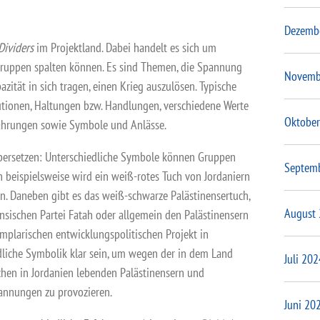
Dezemb
Dividers
im Projektland. Dabei handelt es sich um
tgruppen spalten können. Es sind Themen, die Spannung
Novemb
zität in sich tragen, einen Krieg auszulösen. Typische
utionen, Haltungen bzw. Handlungen, verschiedene Werte
Oktober
rfahrungen sowie Symbole und Anlässe.
übersetzen: Unterschiedliche Symbole können Gruppen
Septem
n beispielsweise wird ein weiß-rotes Tuch von Jordaniern
en. Daneben gibt es das weiß-schwarze Palästinensertuch,
August
ensischen Partei Fatah oder allgemein den Palästinensern
mplarischen entwicklungspolitischen Projekt in
edliche Symbolik klar sein, um wegen der in dem Land
Juli 202
hen in Jordanien lebenden Palästinensern und
annungen zu provozieren.
Juni 20