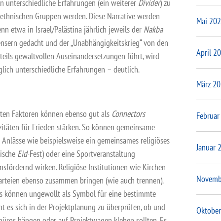
n unterschiedliche Erfahrungen (ein weiterer
Divider
) zu
r ethnischen Gruppen werden. Diese Narrative werden
Mai 20
n etwa in Israel/Palästina jährlich jeweils der
Nakba
ensern gedacht und der „Unabhängigkeitskrieg“ von den
April 2
u teils gewaltvollen Auseinandersetzungen führt, wird
lich unterschiedliche Erfahrungen – deutlich.
März 2
nten Faktoren können ebenso gut als
Connectors
Februar
zitäten für Frieden stärken. So können gemeinsame
Anlässe wie beispielsweise ein gemeinsames religiöses
Januar 
mische
Eid
-Fest) oder eine Sportveranstaltung
nsfördernd wirken. Religiöse Institutionen wie Kirchen
Novemb
rteien ebenso zusammen bringen (wie auch trennen).
s können ungewollt als Symbol für eine bestimmte
nt es sich in der Projektplanung zu überprüfen, ob und
Oktober
büros hängen oder auf Projektwagen kleben sollten. Es