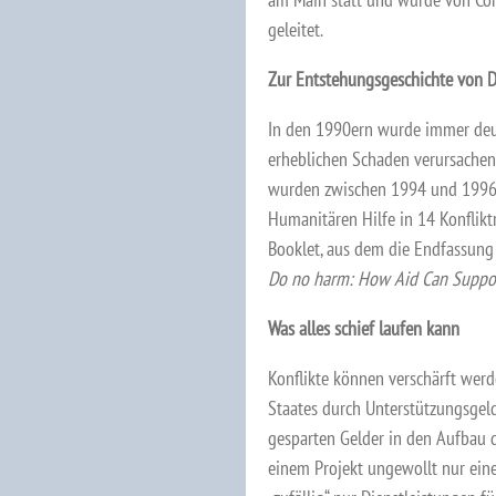
geleitet.
Zur Entstehungsgeschichte von
In den 1990ern wurde immer deut
erheblichen Schaden verursachen k
wurden zwischen 1994 und 1996 
Humanitären Hilfe in 14 Konfliktr
Booklet, aus dem die Endfassung
Do no harm: How Aid Can Suppor
Was alles schief laufen kann
Konflikte können verschärft werd
Staates durch Unterstützungsgel
gesparten Gelder in den Aufbau de
einem Projekt ungewollt nur eine