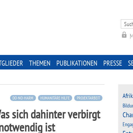
Search
for:
M
TGLIEDER
THEMEN
PUBLIKATIONEN
PRESSE
S
Afrik
DO-NO-HARM
HUMANITÄRE HILFE
PROJEKTARBEIT
Bildu
s sich dahinter verbirgt
Cha
notwendig ist
Enga