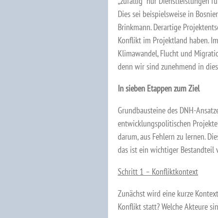
„zufällig“ nur Dienstleistungen f
Dies sei beispielsweise in Bosnie
Brinkmann. Derartige Projektent
Konflikt im Projektland haben. Im 
Klimawandel, Flucht und Migrat
denn wir sind zunehmend in dies
In sieben Etappen zum Ziel
Grundbausteine des DNH-Ansatzes 
entwicklungspolitischen Projekte
darum, aus Fehlern zu lernen. D
das ist ein wichtiger Bestandteil
Schritt 1 – Konfliktkontext
Zunächst wird eine kurze Kontex
Konflikt statt? Welche Akteure si