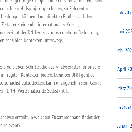
ür ihre zugehörige Gruppe anbietet, kann verheerend sein.
n durch ein Hilfsprojekt geschehen, so Referentin
Juli 202
scheidungen können dann direkten Einfluss auf den
Zeitalter steigender internationaler Krisen,
Juni 20
ion gewinnt der DNH-Ansatz umso mehr an Bedeutung,
en sensiblen Kontexten unterwegs.
Mai 20
sind sieben Schritte, die das Analyseraster für unsere
April 2
 in fragilen Kontexten bieten. Denn bei DNH geht es
iese zunächst aufzudecken, kann unangenehm sein. Genau
März 2
 von DNH: Wertschätzende Selbstkritik.
Februar
tanalyse erstellt. In welchem Zusammenhang findet der
nd relevant?
Januar 