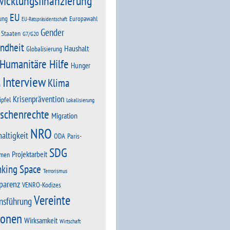
wicklungsfinanzierung
EU
ung
Europawahl
EU-Ratspräsidentschaft
Gender
 Staaten
G7/G20
ndheit
Haushalt
Globalisierung
Humanitäre Hilfe
Hunger
Interview
Klima
n
Krisenprävention
ipfel
Lokalisierung
schenrechte
Migration
NRO
altigkeit
Paris-
ODA
SDG
Projektarbeit
men
nking Space
Terrorismus
parenz
VENRO-Kodizes
Vereinte
nsführung
ionen
Wirksamkeit
Wirtschaft