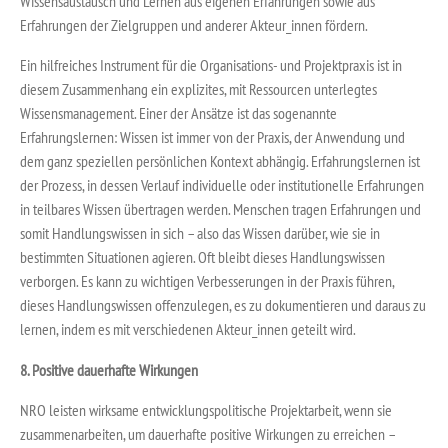
Wissensaustausch und Lernen aus eigenen Erfahrungen sowie aus
Erfahrungen der Zielgruppen und anderer Akteur_innen fördern.
Ein hilfreiches Instrument für die Organisations- und Projektpraxis ist in
diesem Zusammenhang ein explizites, mit Ressourcen unterlegtes
Wissensmanagement. Einer der Ansätze ist das sogenannte
Erfahrungslernen: Wissen ist immer von der Praxis, der Anwendung und
dem ganz speziellen persönlichen Kontext abhängig. Erfahrungslernen ist
der Prozess, in dessen Verlauf individuelle oder institutionelle Erfahrungen
in teilbares Wissen übertragen werden. Menschen tragen Erfahrungen und
somit Handlungswissen in sich – also das Wissen darüber, wie sie in
bestimmten Situationen agieren. Oft bleibt dieses Handlungswissen
verborgen. Es kann zu wichtigen Verbesserungen in der Praxis führen,
dieses Handlungswissen offenzulegen, es zu dokumentieren und daraus zu
lernen, indem es mit verschiedenen Akteur_innen geteilt wird.
8. Positive dauerhafte Wirkungen
NRO leisten wirksame entwicklungspolitische Projektarbeit, wenn sie
zusammenarbeiten, um dauerhafte positive Wirkungen zu erreichen –