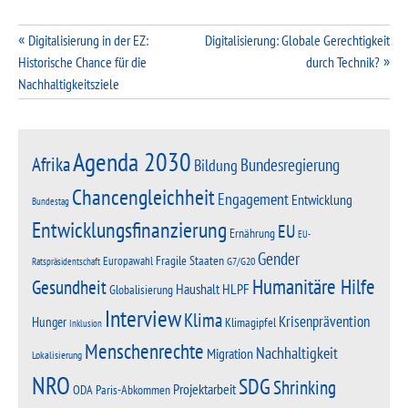
Beitragsnavigation
Digitalisierung in der EZ:
Digitalisierung: Globale Gerechtigkeit
Historische Chance für die
durch Technik?
Nachhaltigkeitsziele
Agenda 2030
Afrika
Bundesregierung
Bildung
Chancengleichheit
Engagement
Entwicklung
Bundestag
Entwicklungsfinanzierung
EU
Ernährung
EU-
Gender
Fragile Staaten
Europawahl
G7/G20
Ratspräsidentschaft
Humanitäre Hilfe
Gesundheit
Haushalt
HLPF
Globalisierung
Interview
Klima
Krisenprävention
Hunger
Klimagipfel
Inklusion
Menschenrechte
Nachhaltigkeit
Migration
Lokalisierung
NRO
SDG
Shrinking
Projektarbeit
Paris-Abkommen
ODA