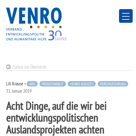
Skip
to
content
Zurück zur Übersicht
Lili Krause
•
NRO
PROJEKTARBEIT
VENRO-KODIZES
VEREINSFÜHRUNG
31. Januar 2019
Acht Dinge, auf die wir bei
entwicklungspolitischen
Auslandsprojekten achten