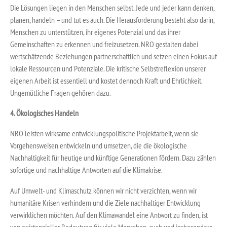
Die Lösungen liegen in den Menschen selbst. Jede und jeder kann denken,
planen, handeln – und tut es auch. Die Herausforderung besteht also darin,
Menschen zu unterstützen, ihr eigenes Potenzial und das ihrer
Gemeinschaften zu erkennen und freizusetzen. NRO gestalten dabei
wertschätzende Beziehungen partnerschaftlich und setzen einen Fokus auf
lokale Ressourcen und Potenziale. Die kritische Selbstreflexion unserer
eigenen Arbeit ist essentiell und kostet dennoch Kraft und Ehrlichkeit.
Ungemütliche Fragen gehören dazu.
4. Ökologisches Handeln
NRO leisten wirksame entwicklungspolitische Projektarbeit, wenn sie
Vorgehensweisen entwickeln und umsetzen, die die ökologische
Nachhaltigkeit für heutige und künftige Generationen fördern. Dazu zählen
sofortige und nachhaltige Antworten auf die Klimakrise.
Auf Umwelt- und Klimaschutz können wir nicht verzichten, wenn wir
humanitäre Krisen verhindern und die Ziele nachhaltiger Entwicklung
verwirklichen möchten. Auf den Klimawandel eine Antwort zu finden, ist
von existenzieller Bedeutung für viele Menschen, auch und insbesondere