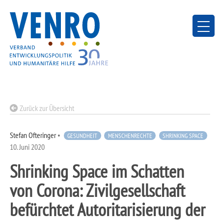
Skip
to
content
Zurück zur Übersicht
Stefan Ofteringer
•
GESUNDHEIT
MENSCHENRECHTE
SHRINKING SPACE
10. Juni 2020
Shrinking Space im Schatten
von Corona: Zivilgesellschaft
befürchtet Autoritarisierung der