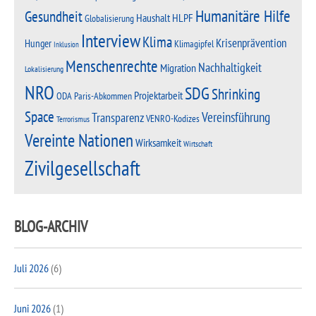
Humanitäre Hilfe
Gesundheit
Haushalt
HLPF
Globalisierung
Interview
Klima
Krisenprävention
Hunger
Klimagipfel
Inklusion
Menschenrechte
Nachhaltigkeit
Migration
Lokalisierung
NRO
SDG
Shrinking
Projektarbeit
Paris-Abkommen
ODA
Space
Vereinsführung
Transparenz
VENRO-Kodizes
Terrorismus
Vereinte Nationen
Wirksamkeit
Wirtschaft
Zivilgesellschaft
BLOG-ARCHIV
Juli 2026
(6)
Juni 2026
(1)