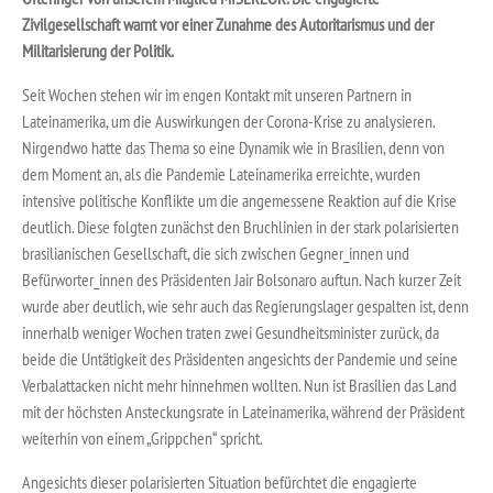
Zivilgesellschaft warnt vor einer Zunahme des Autoritarismus und der
Militarisierung der Politik.
Seit Wochen stehen wir im engen Kontakt mit unseren Partnern in
Lateinamerika, um die Auswirkungen der Corona-Krise zu analysieren.
Nirgendwo hatte das Thema so eine Dynamik wie in Brasilien, denn von
dem Moment an, als die Pandemie Lateinamerika erreichte, wurden
intensive politische Konflikte um die angemessene Reaktion auf die Krise
deutlich. Diese folgten zunächst den Bruchlinien in der stark polarisierten
brasilianischen Gesellschaft, die sich zwischen Gegner_innen und
Befürworter_innen des Präsidenten Jair Bolsonaro auftun. Nach kurzer Zeit
wurde aber deutlich, wie sehr auch das Regierungslager gespalten ist, denn
innerhalb weniger Wochen traten zwei Gesundheitsminister zurück, da
beide die Untätigkeit des Präsidenten angesichts der Pandemie und seine
Verbalattacken nicht mehr hinnehmen wollten. Nun ist Brasilien das Land
mit der höchsten Ansteckungsrate in Lateinamerika, während der Präsident
weiterhin von einem „Grippchen“ spricht.
Angesichts dieser polarisierten Situation befürchtet die engagierte