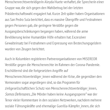
Menschenrechtsverteidigerin Aleyda Huete verhaftet, die Sprecherin einer
Gruppe war, die sich gegen den Wahlbetrug bei der letzten
Präsidentschaftswahl engagiert hat. Kurze Zeit später haben Organisationen
aus San Pedro Sula berichtet, dass es massive Übergriffe und Festnahmen
gegen Personen gab, die geringere Verstöße gegen die
Ausgangsbeschränkungen begangen haben, während die arme
Bevölkerung keine Humanitäre Hilfe erhalten hat. Exzessiver
Gewalteinsatz bei Festnahmen und Erpressung von Bestechungsgeldern
wurden von Zeugen berichtet.
Auch in Kolumbien registrieren Partnerorganisationen von MISEREOR
Verstöße gegen die Menschenrechte im Rahmen der Corona-Pandemie.
Erschütternd sind die fortgesetzten Angriffe auf
Menschenrechtsverteidiger_innen während der Krise, die gegenüber den
Vormonaten sogar angestiegen sind, so das Programm für
zivilgesellschaftlichen Schutz von Menschenrechtsverteidiger_innen,
Somos Defensores
. „Die Mörder haben keine Ausgangssperre“ war der
Tenor vieler Kommentare in den sozialen Netzwerken, nachdem mehrere
soziale Führungskräfte und ehemalige Guerilla-Kämpfer_innen, die sich