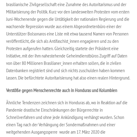
brasilianische Zivilgesellschaft eine Zunahme des Autoritarismus und der
Militarisierung der Politik. Kurz vor den landesweiten Protesten vom ersten
Juni-Wochenende gegen die Untätigkeit der nationalen Regierung und die
wachsende Repression wurde aus einem Abgeordnetenbüro einer der
Unterstützer Bolsonaros eine Liste mit etwa tausend Namen von Personen
veröffentlicht, die sich als Antifaschist_innen engagieren und zu den
Protesten aufgerufen hatten. Gleichzeitig startete der Präsident eine
Initiative, mit der ihm nahestehende Geheimdienstbüros Zugriff auf Daten
von über 80 Millionen Brasilianer_innen erhalten sollen, die in zivilen
Datenbanken registriert sind und sich nichts zuschulden haben kommen
lassen. Die befürchtete Autoritarisierung hat also einen realen Hintergrund.
Verstöße gegen Menschenrechte auch in Honduras und Kolumbien
Ähnliche Tendenzen zeichnen sich in Honduras ab, wo in Reaktion auf die
Pandemie drastische Einschränkungen der Bürgerrechte in
Schnellverfahren und ohne jede Ankündigung verhängt wurden. Schon
einen Tag nach der Verhängung der Sondermaßnahmen und einer
weitgehenden Ausgangssperre wurde am 17. März 2020 die