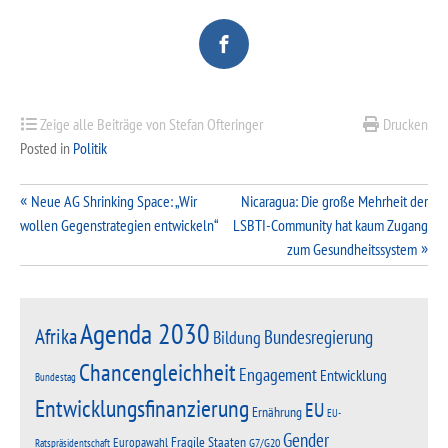
Zeige alle Beiträge von Stefan Ofteringer
Drucken
Posted in
Politik
Beitragsnavigation
Neue AG Shrinking Space: „Wir
Nicaragua: Die große Mehrheit der
wollen Gegenstrategien entwickeln“
LSBTI-Community hat kaum Zugang
zum Gesundheitssystem
Agenda 2030
Afrika
Bundesregierung
Bildung
Chancengleichheit
Engagement
Entwicklung
Bundestag
Entwicklungsfinanzierung
EU
Ernährung
EU-
Gender
Fragile Staaten
Europawahl
G7/G20
Ratspräsidentschaft