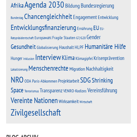
Agenda 2030
Afrika
Bundesregierung
Bildung
Chancengleichheit
Engagement
Entwicklung
Bundestag
Entwicklungsfinanzierung
EU
Ernährung
EU-
Gender
Fragile Staaten
Europawahl
G7/G20
Ratspräsidentschaft
Humanitäre Hilfe
Gesundheit
Haushalt
HLPF
Globalisierung
Interview
Klima
Krisenprävention
Hunger
Klimagipfel
Inklusion
Menschenrechte
Nachhaltigkeit
Migration
Lokalisierung
NRO
SDG
Shrinking
Projektarbeit
Paris-Abkommen
ODA
Space
Vereinsführung
Transparenz
VENRO-Kodizes
Terrorismus
Vereinte Nationen
Wirksamkeit
Wirtschaft
Zivilgesellschaft