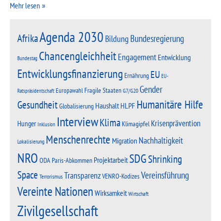
Mehr lesen
Agenda 2030
Afrika
Bundesregierung
Bildung
Chancengleichheit
Engagement
Entwicklung
Bundestag
Entwicklungsfinanzierung
EU
Ernährung
EU-
Gender
Fragile Staaten
Europawahl
G7/G20
Ratspräsidentschaft
Humanitäre Hilfe
Gesundheit
Haushalt
HLPF
Globalisierung
Interview
Klima
Krisenprävention
Hunger
Klimagipfel
Inklusion
Menschenrechte
Nachhaltigkeit
Migration
Lokalisierung
NRO
SDG
Shrinking
Projektarbeit
Paris-Abkommen
ODA
Space
Vereinsführung
Transparenz
VENRO-Kodizes
Terrorismus
Vereinte Nationen
Wirksamkeit
Wirtschaft
Zivilgesellschaft