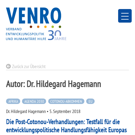
Skip
to
content
Zurück zur Übersicht
Autor:
Dr. Hildegard Hagemann
AFRIKA
AGENDA 2030
COTONOU-ABKOMMEN
EU
Dr. Hildegard Hagemann
•
5. September 2018
Die Post-Cotonou-Verhandlungen: Testfall für die
entwicklungspolitische Handlungsfähigkeit Europas