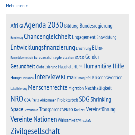
Mehr lesen
Agenda 2030
Afrika
Bundesregierung
Bildung
Chancengleichheit
Engagement
Entwicklung
Bundestag
Entwicklungsfinanzierung
EU
Ernährung
EU-
Gender
Fragile Staaten
Europawahl
G7/G20
Ratspräsidentschaft
Humanitäre Hilfe
Gesundheit
Haushalt
HLPF
Globalisierung
Interview
Klima
Krisenprävention
Hunger
Klimagipfel
Inklusion
Menschenrechte
Nachhaltigkeit
Migration
Lokalisierung
NRO
SDG
Shrinking
Projektarbeit
Paris-Abkommen
ODA
Space
Vereinsführung
Transparenz
VENRO-Kodizes
Terrorismus
Vereinte Nationen
Wirksamkeit
Wirtschaft
Zivilgesellschaft