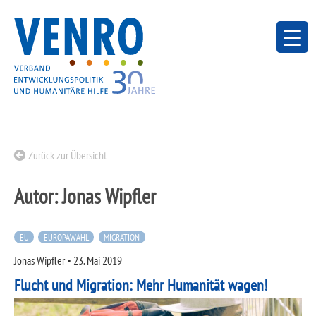
Skip
to
content
Zurück zur Übersicht
Autor:
Jonas Wipfler
EU
EUROPAWAHL
MIGRATION
Jonas Wipfler
•
23. Mai 2019
Flucht und Migration: Mehr Humanität wagen!