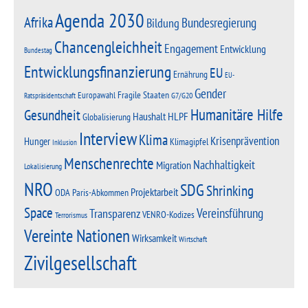
Agenda 2030
Afrika
Bundesregierung
Bildung
Chancengleichheit
Engagement
Entwicklung
Bundestag
Entwicklungsfinanzierung
EU
Ernährung
EU-
Gender
Fragile Staaten
Europawahl
G7/G20
Ratspräsidentschaft
Humanitäre Hilfe
Gesundheit
Haushalt
HLPF
Globalisierung
Interview
Klima
Krisenprävention
Hunger
Klimagipfel
Inklusion
Menschenrechte
Nachhaltigkeit
Migration
Lokalisierung
NRO
SDG
Shrinking
Projektarbeit
Paris-Abkommen
ODA
Space
Vereinsführung
Transparenz
VENRO-Kodizes
Terrorismus
Vereinte Nationen
Wirksamkeit
Wirtschaft
Zivilgesellschaft