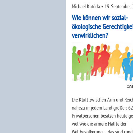
Michael Katèrla
•
19. September
Wie können wir sozial-
ökologische Gerechtigke
verwirklichen?
S
Die Kluft zwischen Arm und Reic
nahezu in jedem Land größer: 62
Privatpersonen besitzen heute g
viel wie die ärmere Hälfte der
Weltbevölkerung – das sind rund