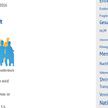
Ent
 2016
Ernähr
Fragile
it
Gesu
HLPF
Inklusio
Klimag
Men
Nachh
hutterstock
Abkom
Shri
h wird
Trans
enau so
Verei
Nat
 3,6