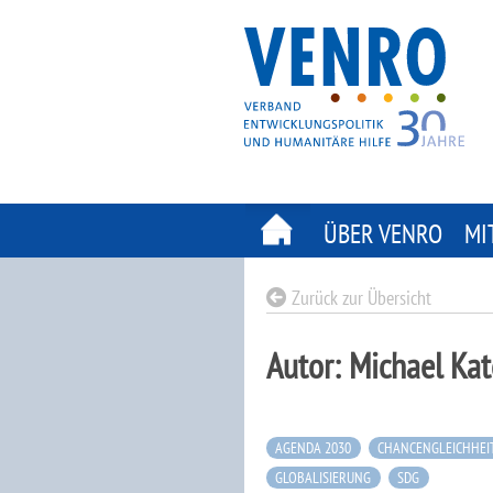
Skip
to
content
ÜBER VENRO
MI
Zurück zur Übersicht
Autor:
Michael Kat
AGENDA 2030
CHANCENGLEICHHEI
GLOBALISIERUNG
SDG