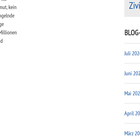
Ziv
mut, kein
ngelnde
ge
BLOG
Millionen
nd
Juli 202
Juni 20
Mai 20
April 2
März 2