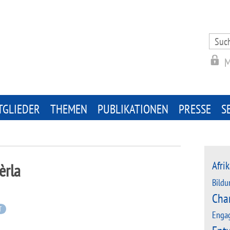
Search
for:
M
TGLIEDER
THEMEN
PUBLIKATIONEN
PRESSE
S
Afrik
èrla
Bildu
Cha
T
Enga