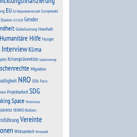
wicklungsfinanzierung
EU
ung
Europawahl
EU-Ratspräsidentschaft
Gender
 Staaten
G7/G20
ndheit
Haushalt
Globalisierung
Humanitäre Hilfe
Hunger
Interview
Klima
n
Krisenprävention
ipfel
Lokalisierung
schenrechte
Migration
NRO
altigkeit
Paris-
ODA
SDG
Projektarbeit
men
nking Space
Terrorismus
parenz
VENRO-Kodizes
Vereinte
nsführung
ionen
Wirksamkeit
Wirtschaft