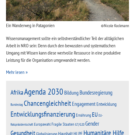
Ein Wanderweg in Patagonien
Nicole Kockmann
Wissensmanagement sollte ein selbstverständlicher Teil der alltäglichen
Arbeit in NRO sein: Denn durch den bewussten und systematischen
Umgang mit Wissen kann diese wertvolle Ressource in eine produktive
Leistung für die Organisation umgewandelt werden.
Mehr lesen
Agenda 2030
Afrika
Bundesregierung
Bildung
Chancengleichheit
Engagement
Entwicklung
Bundestag
Entwicklungsfinanzierung
EU
Ernährung
EU-
Gender
Fragile Staaten
Europawahl
G7/G20
Ratspräsidentschaft
Humanitäre Hilfe
Gesundheit
Haushalt
HLPF
Globalisierung