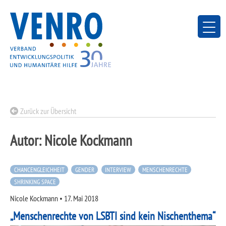
Skip
to
content
Zurück zur Übersicht
Autor:
Nicole Kockmann
CHANCENGLEICHHEIT
GENDER
INTERVIEW
MENSCHENRECHTE
SHRINKING SPACE
Nicole Kockmann
•
17. Mai 2018
„Menschenrechte von LSBTI sind kein Nischenthema“