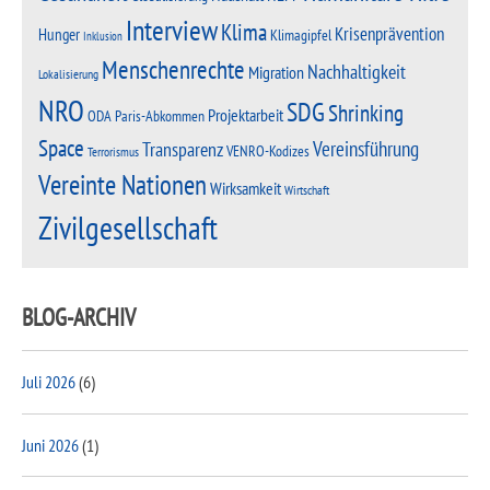
Interview
Klima
Krisenprävention
Hunger
Klimagipfel
Inklusion
Menschenrechte
Nachhaltigkeit
Migration
Lokalisierung
NRO
SDG
Shrinking
Projektarbeit
Paris-Abkommen
ODA
Space
Vereinsführung
Transparenz
VENRO-Kodizes
Terrorismus
Vereinte Nationen
Wirksamkeit
Wirtschaft
Zivilgesellschaft
BLOG-ARCHIV
Juli 2026
(6)
Juni 2026
(1)