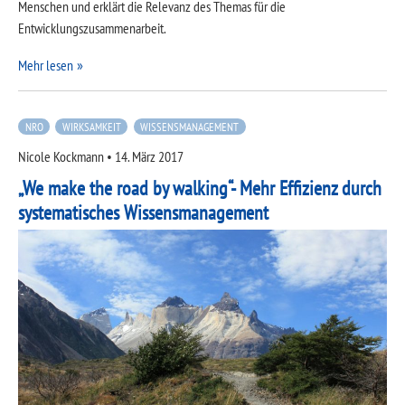
Menschen und erklärt die Relevanz des Themas für die
Entwicklungszusammenarbeit.
Mehr lesen
NRO
WIRKSAMKEIT
WISSENSMANAGEMENT
Nicole Kockmann
•
14. März 2017
„We make the road by walking“- Mehr Effizienz durch
systematisches Wissensmanagement